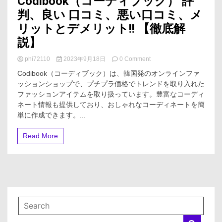
Codibook（コーディブック） 評
判、良い 口コミ、悪い口コミ、メ
リットとデメリット!! 【徹底解
説】
on
phi72110
2023年9月18日
0 Comment
Codibook（コ
Codibook（コーディブック）は、韓国発のオンラインファ
ー
ッションショップで、プチプラ価格でトレンドを取り入れた
デ
ファッションアイテムを取り扱っています。豊富なコーディ
ィ
ブ
ネート情報も提供しており、おしゃれなコーディネートを簡
ッ
単に作成できます。...
ク）
評
Read More
判、
良
い
口
コ
ミ、
悪
い
口
コ