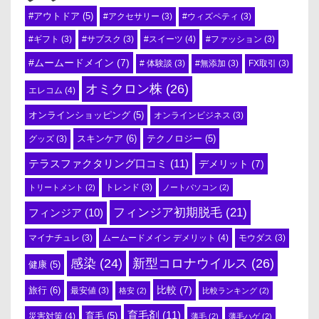
#アウトドア
(5)
#アクセサリー
(3)
#ウィズペティ
(3)
#スイーツ
(4)
#ギフト
(3)
#サブスク
(3)
#ファッション
(3)
#ムームードメイン
(7)
# 体験談
(3)
#無添加
(3)
FX取引
(3)
オミクロン株
(26)
エレコム
(4)
オンラインショッピング
(5)
オンラインビジネス
(3)
スキンケア
(6)
テクノロジー
(5)
グッズ
(3)
テラスファクタリング口コミ
(11)
デメリット
(7)
トリートメント
(2)
トレンド
(3)
ノートパソコン
(2)
フィンジア初期脱毛
(21)
フィンジア
(10)
ムームードメイン デメリット
(4)
マイナチュレ
(3)
モウダス
(3)
感染
(24)
新型コロナウイルス
(26)
健康
(5)
比較
(7)
旅行
(6)
最安値
(3)
格安
(2)
比較ランキング
(2)
育毛剤
(11)
育毛
(5)
災害対策
(4)
薄毛
(2)
薄毛ハゲ
(2)