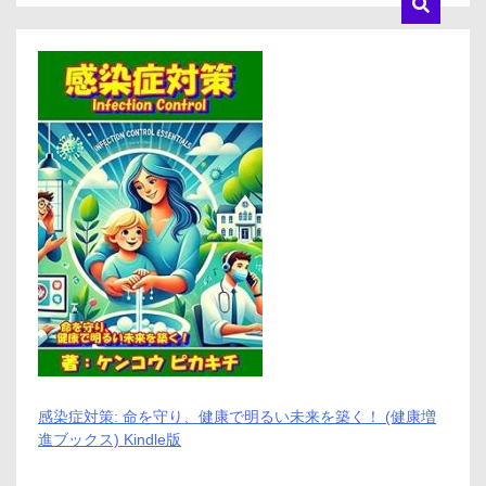
ミ、
メ
リ
ッ
ト
と
デ
メ
リ
ッ
ト!!
【徹
底
解
説】
感染症対策: 命を守り、健康で明るい未来を築く！ (健康増
進ブックス) Kindle版