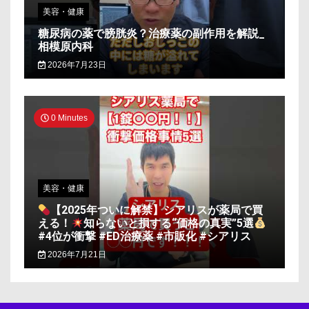
美容・健康
糖尿病の薬で膀胱炎？治療薬の副作用を解説_
相模原内科
2026年7月23日
0 Minutes
美容・健康
【2025年ついに解禁】シアリスが薬局で買
える！
知らないと損する“価格の真実”5選
#4位が衝撃 #ED治療薬 #市販化 #シアリス
2026年7月21日