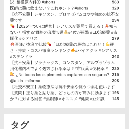
説_相模原内科① #shorts
583
医師は薬は飲まない？これホント？#shorts
320
【抗不安薬】レキソタン、ブロマゼパムはやや強めの抗不安
薬です
294
【2025年ついに解禁】シアリスが薬局で買える！
知ら
ないと損する“価格の真実”5選
#4位が衝撃 #ED治療薬 #市
販化 #シアリス
279
医師が本音で比較
「ED治療薬の最強はこれだ！
硬
さ・持続・コスパ徹底ランキング
#バイアグラ #シアリス
#ステンドラ
243
【抗不安薬】ソラナックス、コンスタン、アルプラゾラム
消化器内科でよく処方される薬は？#市販薬 #便秘薬 #
220
¿No todos los suplementos capilares son seguros?
215
@atida_mifarma
208
【社交不安症】薬物療法は抗不安薬や抗うつ薬を使います
【質問】塗り薬と貼り薬、どっちの方が痛みに効きます
198
か？に対する回答 #薬剤師 #オススメ #健康 #豆知識
145
タグ