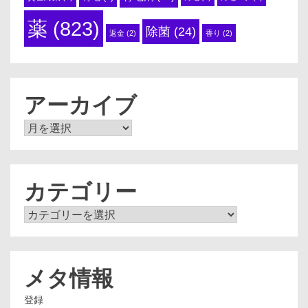
薬
(823)
除菌
(24)
返金
(2)
香り
(2)
アーカイブ
ア
ー
カ
イ
ブ
カテゴリー
カ
テ
ゴ
リ
ー
メタ情報
登録