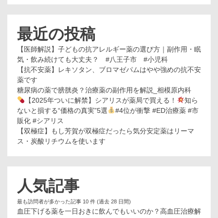
最近の投稿
【医師解説】子どもの抗アレルギー薬の選び方｜副作用・眠
気・飲み続けても大丈夫？ #八王子市 #小児科
【抗不安薬】レキソタン、ブロマゼパムはやや強めの抗不安
薬です
糖尿病の薬で膀胱炎？治療薬の副作用を解説_相模原内科
【2025年ついに解禁】シアリスが薬局で買える！
知ら
ないと損する“価格の真実”5選
#4位が衝撃 #ED治療薬 #市
販化 #シアリス
【双極症】もし芳賀が双極症だったら気分安定薬はリーマ
ス・炭酸リチウムを使います
人気記事
最も訪問者が多かった記事 10 件 (過去 28 日間)
血圧下げる薬を一日おきに飲んでもいいのか？高血圧治療解