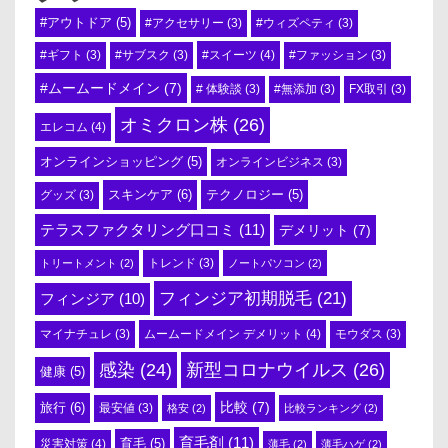
#アウトドア
(5)
#アクセサリー
(3)
#ウィズペティ
(3)
#スイーツ
(4)
#ギフト
(3)
#サブスク
(3)
#ファッション
(3)
#ムームードメイン
(7)
# 体験談
(3)
#無添加
(3)
FX取引
(3)
オミクロン株
(26)
エレコム
(4)
オンラインショッピング
(5)
オンラインビジネス
(3)
スキンケア
(6)
テクノロジー
(5)
グッズ
(3)
テラスファクタリング口コミ
(11)
デメリット
(7)
トリートメント
(2)
トレンド
(3)
ノートパソコン
(2)
フィンジア初期脱毛
(21)
フィンジア
(10)
ムームードメイン デメリット
(4)
マイナチュレ
(3)
モウダス
(3)
感染
(24)
新型コロナウイルス
(26)
健康
(5)
比較
(7)
旅行
(6)
最安値
(3)
格安
(2)
比較ランキング
(2)
育毛剤
(11)
育毛
(5)
災害対策
(4)
薄毛
(2)
薄毛ハゲ
(2)