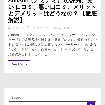
AmiAmi（アミアミ） の評判、良
い 口コミ、悪い口コミ、メリット
とデメリットはどうなの？ 【徹底
解説】
on
phi72110
2023年7月12日
0 Comment
AmiAmi（ア
AmiAmi（アミアミ）では、パンプスからブーツ、バレエシ
ミ
ューズまで多種多様な靴を取り揃えています。最新のトレン
ア
ドを取り入れた商品と高品質なカスタマーサービスで、あな
ミ）
の
たの足元を彩ります。自分らしい一足を見つけて、新たな一
評
歩を踏み出しましょう。...
判、
良
Read More
い
口
コ
ミ、
悪
い
口
コ
ミ、
メ