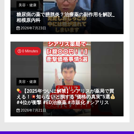
美容・健康
糖尿病の薬で膀胱炎？治療薬の副作用を解説_
相模原内科
2026年7月23日
0 Minutes
美容・健康
【2025年ついに解禁】シアリスが薬局で買
える！
知らないと損する“価格の真実”5選
#4位が衝撃 #ED治療薬 #市販化 #シアリス
2026年7月21日