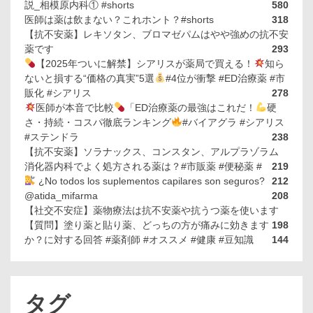
説_相模原内科① #shorts
580
医師は薬は飲まない？これホント？#shorts
318
【抗不安薬】レキソタン、ブロマゼパムはやや強めの抗不安
薬です
293
【2025年ついに解禁】シアリスが薬局で買える！
知ら
ないと損する“価格の真実”5選
#4位が衝撃 #ED治療薬 #市
販化 #シアリス
278
医師が本音で比較
「ED治療薬の最強はこれだ！
硬
さ・持続・コスパ徹底ランキング
#バイアグラ #シアリス
#ステンドラ
238
【抗不安薬】ソラナックス、コンスタン、アルプラゾラム
消化器内科でよく処方される薬は？#市販薬 #便秘薬 #
219
¿No todos los suplementos capilares son seguros?
212
@atida_mifarma
208
【社交不安症】薬物療法は抗不安薬や抗うつ薬を使います
【質問】塗り薬と貼り薬、どっちの方が痛みに効きます
198
か？に対する回答 #薬剤師 #オススメ #健康 #豆知識
144
タグ