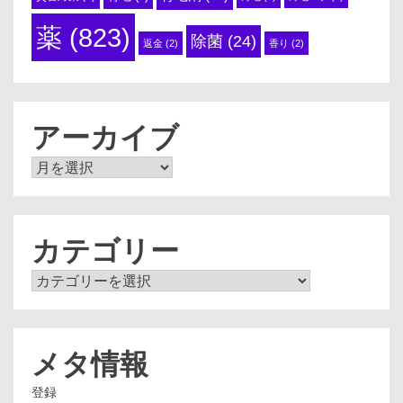
薬
(823)
除菌
(24)
返金
(2)
香り
(2)
アーカイブ
ア
ー
カ
イ
ブ
カテゴリー
カ
テ
ゴ
リ
ー
メタ情報
登録