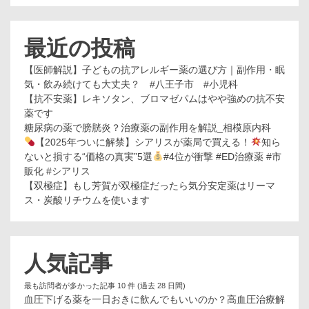
最近の投稿
【医師解説】子どもの抗アレルギー薬の選び方｜副作用・眠
気・飲み続けても大丈夫？ #八王子市 #小児科
【抗不安薬】レキソタン、ブロマゼパムはやや強めの抗不安
薬です
糖尿病の薬で膀胱炎？治療薬の副作用を解説_相模原内科
【2025年ついに解禁】シアリスが薬局で買える！
知ら
ないと損する“価格の真実”5選
#4位が衝撃 #ED治療薬 #市
販化 #シアリス
【双極症】もし芳賀が双極症だったら気分安定薬はリーマ
ス・炭酸リチウムを使います
人気記事
最も訪問者が多かった記事 10 件 (過去 28 日間)
血圧下げる薬を一日おきに飲んでもいいのか？高血圧治療解