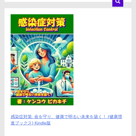
リ
ッ
ト
と
デ
メ
リ
ッ
ト
は
ど
う
な
の？
【徹
底
解
説】
感染症対策: 命を守り、健康で明るい未来を築く！ (健康増
進ブックス) Kindle版