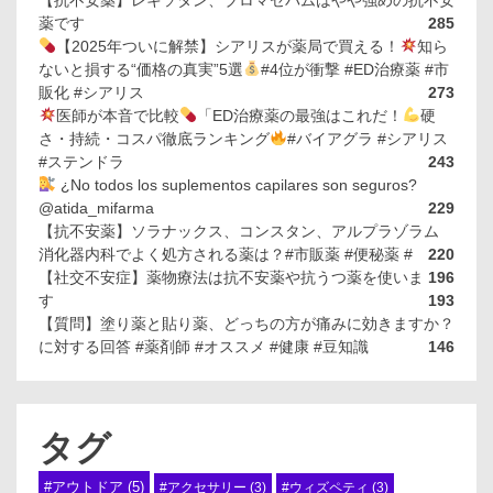
【抗不安薬】レキソタン、ブロマゼパムはやや強めの抗不安
薬です
285
【2025年ついに解禁】シアリスが薬局で買える！
知ら
ないと損する“価格の真実”5選
#4位が衝撃 #ED治療薬 #市
販化 #シアリス
273
医師が本音で比較
「ED治療薬の最強はこれだ！
硬
さ・持続・コスパ徹底ランキング
#バイアグラ #シアリス
#ステンドラ
243
¿No todos los suplementos capilares son seguros?
@atida_mifarma
229
【抗不安薬】ソラナックス、コンスタン、アルプラゾラム
消化器内科でよく処方される薬は？#市販薬 #便秘薬 #
220
【社交不安症】薬物療法は抗不安薬や抗うつ薬を使いま
196
す
193
【質問】塗り薬と貼り薬、どっちの方が痛みに効きますか？
に対する回答 #薬剤師 #オススメ #健康 #豆知識
146
タグ
#アウトドア
(5)
#アクセサリー
(3)
#ウィズペティ
(3)