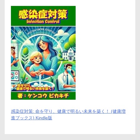
メ
リ
ッ
ト
と
デ
メ
リ
ッ
ト
は
ど
う
な
の？
【徹
底
解
説】
感染症対策: 命を守り、健康で明るい未来を築く！ (健康増
進ブックス) Kindle版