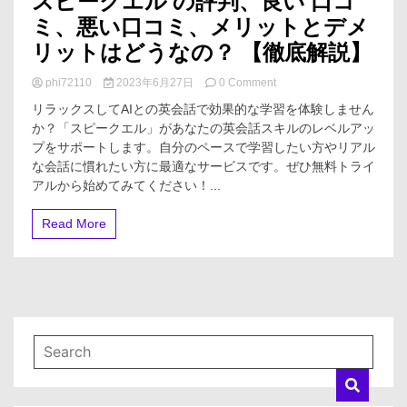
スピークエル の評判、良い 口コ
ミ、悪い口コミ、メリットとデメ
リットはどうなの？ 【徹底解説】
on
phi72110
2023年6月27日
0 Comment
ス
リラックスしてAIとの英会話で効果的な学習を体験しません
ピ
か？「スピークエル」があなたの英会話スキルのレベルアッ
ー
プをサポートします。自分のペースで学習したい方やリアル
ク
エ
な会話に慣れたい方に最適なサービスです。ぜひ無料トライ
ル
アルから始めてみてください！...
の
評
Read More
判、
良
い
口
コ
ミ、
悪
い
口
コ
ミ、