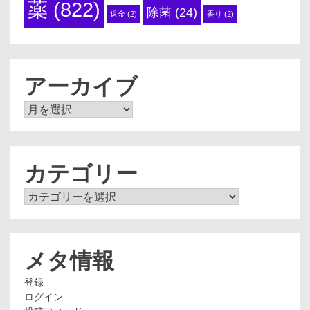
薬
(822)
除菌
(24)
返金
(2)
香り
(2)
アーカイブ
ア
ー
カ
イ
ブ
カテゴリー
カ
テ
ゴ
リ
ー
メタ情報
登録
ログイン