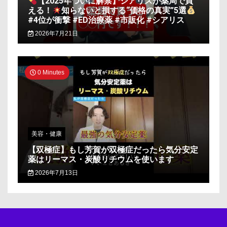
【2025年ついに解禁】シアリスが薬局で買
える！
知らないと損する“価格の真実”5選
#4位が衝撃 #ED治療薬 #市販化 #シアリス
2026年7月21日
0 Minutes
美容・健康
【双極症】もし芳賀が双極症だったら気分安定
薬はリーマス・炭酸リチウムを使います
2026年7月13日