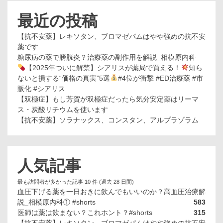
最近の投稿
【抗不安薬】レキソタン、ブロマゼパムはやや強めの抗不安
薬です
糖尿病の薬で膀胱炎？治療薬の副作用を解説_相模原内科
【2025年ついに解禁】シアリスが薬局で買える！
知ら
ないと損する“価格の真実”5選
#4位が衝撃 #ED治療薬 #市
販化 #シアリス
【双極症】もし芳賀が双極症だったら気分安定薬はリーマ
ス・炭酸リチウムを使います
【抗不安薬】ソラナックス、コンスタン、アルプラゾラム
人気記事
最も訪問者が多かった記事 10 件 (過去 28 日間)
血圧下げる薬を一日おきに飲んでもいいのか？高血圧治療解
説_相模原内科① #shorts
583
医師は薬は飲まない？これホント？#shorts
315