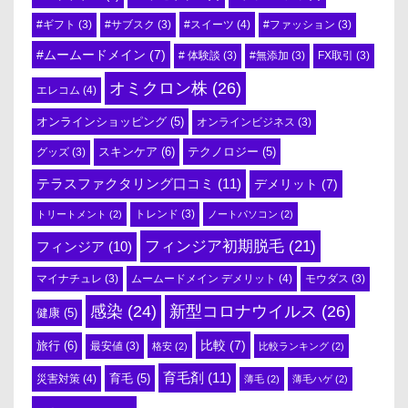
#スイーツ
(4)
#ギフト
(3)
#サブスク
(3)
#ファッション
(3)
#ムームードメイン
(7)
# 体験談
(3)
#無添加
(3)
FX取引
(3)
オミクロン株
(26)
エレコム
(4)
オンラインショッピング
(5)
オンラインビジネス
(3)
スキンケア
(6)
テクノロジー
(5)
グッズ
(3)
テラスファクタリング口コミ
(11)
デメリット
(7)
トリートメント
(2)
トレンド
(3)
ノートパソコン
(2)
フィンジア初期脱毛
(21)
フィンジア
(10)
ムームードメイン デメリット
(4)
マイナチュレ
(3)
モウダス
(3)
感染
(24)
新型コロナウイルス
(26)
健康
(5)
比較
(7)
旅行
(6)
最安値
(3)
格安
(2)
比較ランキング
(2)
育毛剤
(11)
育毛
(5)
災害対策
(4)
薄毛
(2)
薄毛ハゲ
(2)