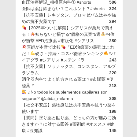
血圧治療解説_相模原内科① #shorts
586
医師は薬は飲まない？これホント？#shorts
324
【抗不安薬】レキソタン、ブロマゼパムはやや強
めの抗不安薬です
294
【2025年ついに解禁】シアリスが薬局で買え
る！
知らないと損する“価格の真実”5選
#4位
が衝撃 #ED治療薬 #市販化 #シアリス
280
医師が本音で比較
「ED治療薬の最強はこれ
だ！
硬さ・持続・コスパ徹底ランキング
#バ
イアグラ #シアリス #ステンドラ
243
【抗不安薬】ソラナックス、コンスタン、アルプ
ラゾラム
220
消化器内科でよく処方される薬は？#市販薬 #便
秘薬 #
218
¿No todos los suplementos capilares son
seguros? @atida_mifarma
208
【社交不安症】薬物療法は抗不安薬や抗うつ薬を
使います
198
【質問】塗り薬と貼り薬、どっちの方が痛みに効
きますか？に対する回答 #薬剤師 #オススメ #健
康 #豆知識
145