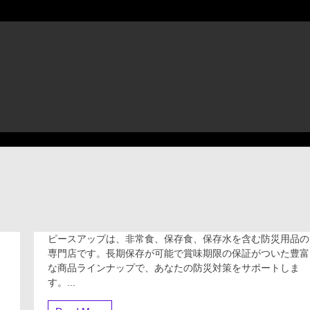
ピースアップは、非常食、保存食、保存水を含む防災用品の
ピ
ー
専門店です。長期保存が可能で賞味期限の保証がついた豊富
ス
な商品ラインナップで、あなたの防災対策をサポートしま
ア
す。...
ッ
プ