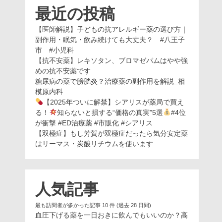
最近の投稿
【医師解説】子どもの抗アレルギー薬の選び方｜
副作用・眠気・飲み続けても大丈夫？ #八王子
市 #小児科
【抗不安薬】レキソタン、ブロマゼパムはやや強
めの抗不安薬です
糖尿病の薬で膀胱炎？治療薬の副作用を解説_相
模原内科
【2025年ついに解禁】シアリスが薬局で買え
る！
知らないと損する“価格の真実”5選
#4位
が衝撃 #ED治療薬 #市販化 #シアリス
【双極症】もし芳賀が双極症だったら気分安定薬
はリーマス・炭酸リチウムを使います
人気記事
最も訪問者が多かった記事 10 件 (過去 28 日間)
血圧下げる薬を一日おきに飲んでもいいのか？高