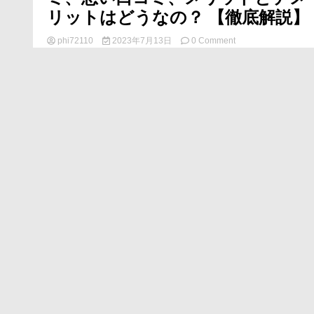
リットはどうなの？ 【徹底解説】
on
良
phi72110
2023年7月13日
0 Comment