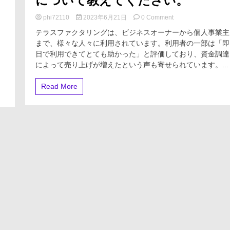
について教えてください。
ミ、
悪
on
phi72110
2023年6月21日
0 Comment
い
テ
テラスファクタリングは、ビジネスオーナーから個人事業主
口
ラ
コ
まで、様々な人々に利用されています。利用者の一部は「即
ス
ミ、
日で利用できてとても助かった」と評価しており、資金調達
フ
メ
ァ
によって売り上げが増えたという声も寄せられています​​。...
リ
ク
ッ
タ
Read More
ト
リ
と
ン
デ
グ
メ
口
リ
コ
ッ
ミ
ト!!
評
判
に
つ
い
て
教
え
て
く