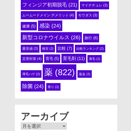
フィンジア初期脱毛
(21)
マイナチュレ
(3)
ムームードメイン デメリット
(4)
モウダス
(3)
感染
(24)
健康
(5)
新型コロナウイルス
(26)
旅行
(6)
比較
(7)
最安値
(3)
格安
(2)
比較ランキング
(2)
育毛剤
(11)
育毛
(5)
災害対策
(4)
薄毛
(2)
薬
(822)
薄毛ハゲ
(2)
返金
(2)
除菌
(24)
香り
(2)
アーカイブ
ア