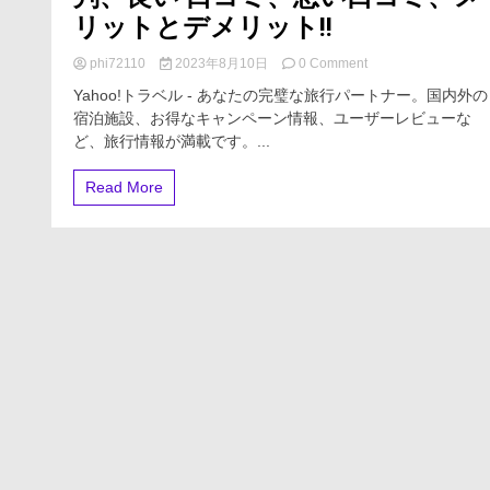
リットとデメリット!!
on
phi72110
2023年8月10日
0 Comment
Yahoo!
Yahoo!トラベル - あなたの完璧な旅行パートナー。国内外の
ト
宿泊施設、お得なキャンペーン情報、ユーザーレビューな
ラ
ど、旅行情報が満載です。...
ベ
ル
【徹
Read More
底
解
説】