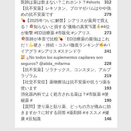
医師は薬は飲まない？これホント？#shorts
312
【抗不安薬】レキソタン、ブロマゼパムはやや強
めの抗不安薬です
279
【2025年ついに解禁】シアリスが薬局で買え
る！
知らないと損する“価格の真実”5選
#4位
が衝撃 #ED治療薬 #市販化 #シアリス
273
医師が本音で比較
「ED治療薬の最強はこれ
だ！
硬さ・持続・コスパ徹底ランキング
#バ
イアグラ #シアリス #ステンドラ
241
¿No todos los suplementos capilares son
seguros? @atida_mifarma
228
【抗不安薬】ソラナックス、コンスタン、アルプ
ラゾラム
219
【社交不安症】薬物療法は抗不安薬や抗うつ薬を
使います
193
消化器内科でよく処方される薬は？#市販薬 #便
秘薬 #
190
【質問】塗り薬と貼り薬、どっちの方が痛みに効
きますか？に対する回答 #薬剤師 #オススメ #健
康 #豆知識
146