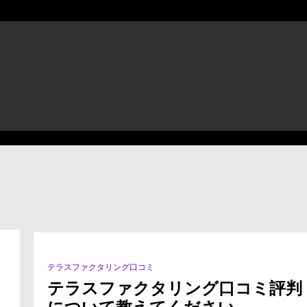
評
判、
良
テラスファクタリング口コミ
1 Minute
い
テラスファクタリング口コミ評判
口
コ