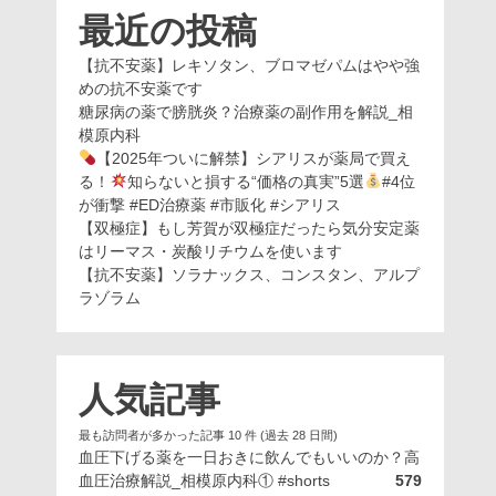
最近の投稿
【抗不安薬】レキソタン、ブロマゼパムはやや強
めの抗不安薬です
糖尿病の薬で膀胱炎？治療薬の副作用を解説_相
模原内科
【2025年ついに解禁】シアリスが薬局で買え
る！
知らないと損する“価格の真実”5選
#4位
が衝撃 #ED治療薬 #市販化 #シアリス
【双極症】もし芳賀が双極症だったら気分安定薬
はリーマス・炭酸リチウムを使います
【抗不安薬】ソラナックス、コンスタン、アルプ
ラゾラム
人気記事
最も訪問者が多かった記事 10 件 (過去 28 日間)
血圧下げる薬を一日おきに飲んでもいいのか？高
血圧治療解説_相模原内科① #shorts
579