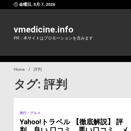
Skip
金曜日, 8月 7, 2026
to
content
vmedicine.info
PR：本サイトはプロモーションを含みます
Home
評判
タグ: 評判
旅行・グルメ
1 Minute
Yahoo!トラベル 【徹底解説】 評
判、良い 口コミ、悪い口コミ、メ