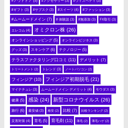
#アウトドア
(5)
#アクセサリー
(3)
#ウィズペティ
(3)
#スイーツ
(4)
#ギフト
(3)
#サブスク
(3)
#ファッション
(3)
#ムームードメイン
(7)
# 体験談
(3)
#無添加
(3)
FX取引
(3)
オミクロン株
(26)
エレコム
(4)
オンラインショッピング
(5)
オンラインビジネス
(3)
スキンケア
(6)
テクノロジー
(5)
グッズ
(3)
テラスファクタリング口コミ
(11)
デメリット
(7)
トリートメント
(2)
トレンド
(3)
ノートパソコン
(2)
フィンジア初期脱毛
(21)
フィンジア
(10)
ムームードメイン デメリット
(4)
マイナチュレ
(3)
モウダス
(3)
感染
(24)
新型コロナウイルス
(26)
健康
(5)
比較
(7)
旅行
(6)
最安値
(3)
格安
(2)
比較ランキング
(2)
育毛剤
(11)
育毛
(5)
災害対策
(4)
薄毛
(2)
薄毛ハゲ
(2)