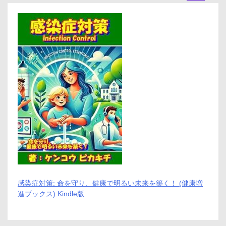
口
コ
ミ、
メ
リ
ッ
ト
と
デ
メ
リ
ッ
ト
は
ど
う
な
の？
【徹
底
感染症対策: 命を守り、健康で明るい未来を築く！ (健康増
解
進ブックス) Kindle版
説】