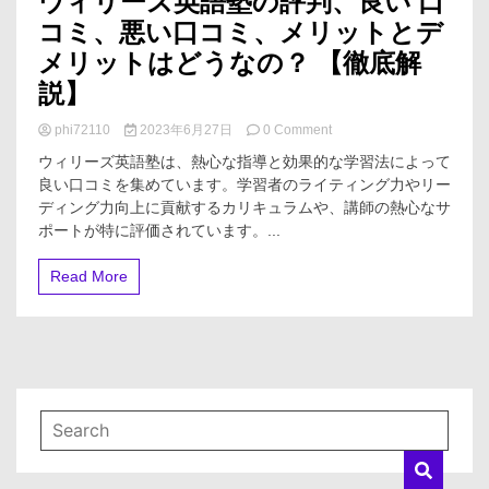
ウィリーズ英語塾の評判、良い 口
コミ、悪い口コミ、メリットとデ
メリットはどうなの？ 【徹底解
説】
on
phi72110
2023年6月27日
0 Comment
ウ
ウィリーズ英語塾は、熱心な指導と効果的な学習法によって
ィ
良い口コミを集めています。学習者のライティング力やリー
リ
ディング力向上に貢献するカリキュラムや、講師の熱心なサ
ー
ズ
ポートが特に評価されています。...
英
語
Read More
塾
の
評
判、
良
い
口
コ
ミ、
悪
い