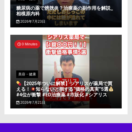
糖尿病の薬で膀胱炎？治療薬の副作用を解説_
相模原内科
2026年7月23日
0 Minutes
美容・健康
【2025年ついに解禁】シアリスが薬局で買
える！
知らないと損する“価格の真実”5選
#4位が衝撃 #ED治療薬 #市販化 #シアリス
2026年7月21日