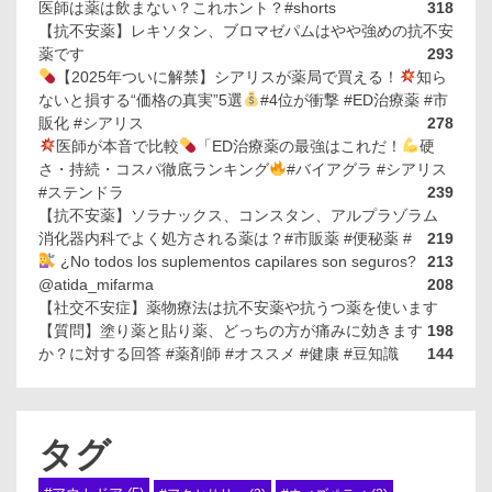
医師は薬は飲まない？これホント？#shorts
318
【抗不安薬】レキソタン、ブロマゼパムはやや強めの抗不安
薬です
293
【2025年ついに解禁】シアリスが薬局で買える！
知ら
ないと損する“価格の真実”5選
#4位が衝撃 #ED治療薬 #市
販化 #シアリス
278
医師が本音で比較
「ED治療薬の最強はこれだ！
硬
さ・持続・コスパ徹底ランキング
#バイアグラ #シアリス
#ステンドラ
239
【抗不安薬】ソラナックス、コンスタン、アルプラゾラム
消化器内科でよく処方される薬は？#市販薬 #便秘薬 #
219
¿No todos los suplementos capilares son seguros?
213
@atida_mifarma
208
【社交不安症】薬物療法は抗不安薬や抗うつ薬を使います
【質問】塗り薬と貼り薬、どっちの方が痛みに効きます
198
か？に対する回答 #薬剤師 #オススメ #健康 #豆知識
144
タグ