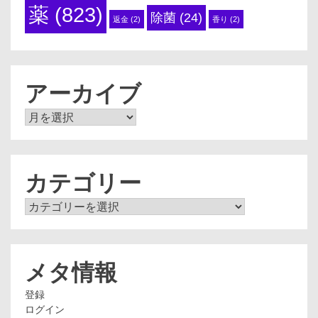
薬
(823)
除菌
(24)
返金
(2)
香り
(2)
アーカイブ
ア
ー
カ
イ
ブ
カテゴリー
カ
テ
ゴ
リ
ー
メタ情報
登録
ログイン