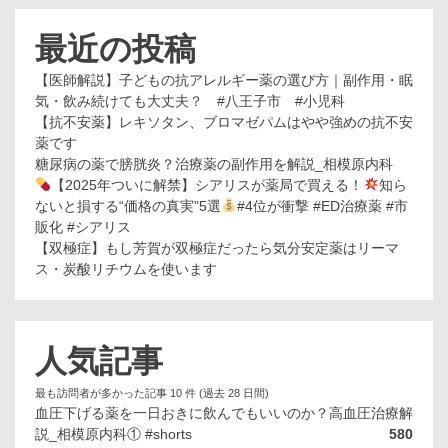
最近の投稿
【医師解説】子どもの抗アレルギー薬の選び方｜副作用・眠
気・飲み続けても大丈夫？ #八王子市 #小児科
【抗不安薬】レキソタン、ブロマゼパムはやや強めの抗不安
薬です
糖尿病の薬で膀胱炎？治療薬の副作用を解説_相模原内科
【2025年ついに解禁】シアリスが薬局で買える！
知ら
ないと損する“価格の真実”5選
#4位が衝撃 #ED治療薬 #市
販化 #シアリス
【双極症】もし芳賀が双極症だったら気分安定薬はリーマ
ス・炭酸リチウムを使います
人気記事
最も訪問者が多かった記事 10 件 (過去 28 日間)
血圧下げる薬を一日おきに飲んでもいいのか？高血圧治療解
説_相模原内科① #shorts
580