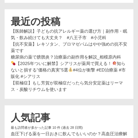
最近の投稿
【医師解説】子どもの抗アレルギー薬の選び方｜副作用・眠
気・飲み続けても大丈夫？ #八王子市 #小児科
【抗不安薬】レキソタン、ブロマゼパムはやや強めの抗不安
薬です
糖尿病の薬で膀胱炎？治療薬の副作用を解説_相模原内科
【2025年ついに解禁】シアリスが薬局で買える！
知ら
ないと損する“価格の真実”5選
#4位が衝撃 #ED治療薬 #市
販化 #シアリス
【双極症】もし芳賀が双極症だったら気分安定薬はリーマ
ス・炭酸リチウムを使います
人気記事
最も訪問者が多かった記事 10 件 (過去 28 日間)
血圧下げる薬を一日おきに飲んでもいいのか？高血圧治療解