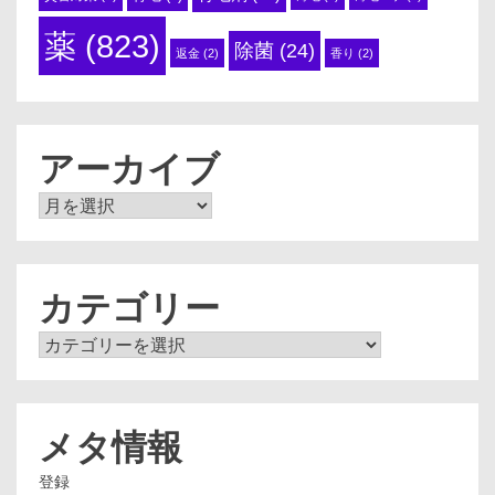
薬
(823)
除菌
(24)
返金
(2)
香り
(2)
アーカイブ
ア
ー
カ
イ
ブ
カテゴリー
カ
テ
ゴ
リ
ー
メタ情報
登録