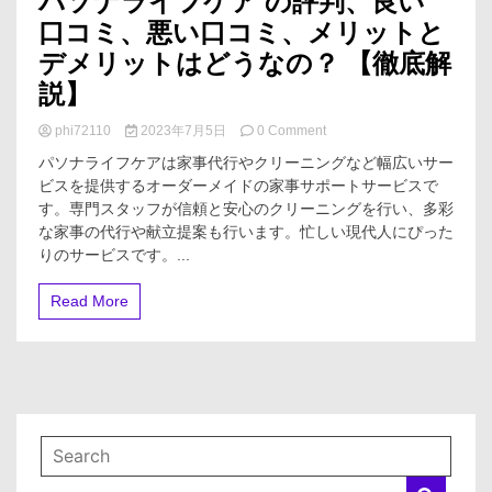
パソナライフケア の評判、良い
口コミ、悪い口コミ、メリットと
デメリットはどうなの？ 【徹底解
説】
on
phi72110
2023年7月5日
0 Comment
パ
パソナライフケアは家事代行やクリーニングなど幅広いサー
ソ
ビスを提供するオーダーメイドの家事サポートサービスで
ナ
す。専門スタッフが信頼と安心のクリーニングを行い、多彩
ラ
イ
な家事の代行や献立提案も行います。忙しい現代人にぴった
フ
りのサービスです。...
ケ
ア
Read More
の
評
判、
良
い
口
コ
ミ、
悪
い