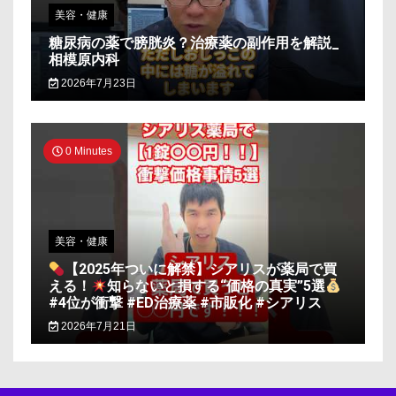
美容・健康
糖尿病の薬で膀胱炎？治療薬の副作用を解説_
相模原内科
2026年7月23日
0 Minutes
美容・健康
【2025年ついに解禁】シアリスが薬局で買
える！
知らないと損する“価格の真実”5選
#4位が衝撃 #ED治療薬 #市販化 #シアリス
2026年7月21日