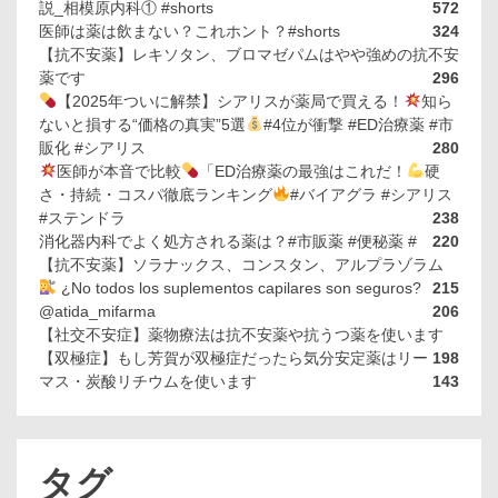
説_相模原内科① #shorts
572
医師は薬は飲まない？これホント？#shorts
324
【抗不安薬】レキソタン、ブロマゼパムはやや強めの抗不安
薬です
296
【2025年ついに解禁】シアリスが薬局で買える！
知ら
ないと損する“価格の真実”5選
#4位が衝撃 #ED治療薬 #市
販化 #シアリス
280
医師が本音で比較
「ED治療薬の最強はこれだ！
硬
さ・持続・コスパ徹底ランキング
#バイアグラ #シアリス
#ステンドラ
238
消化器内科でよく処方される薬は？#市販薬 #便秘薬 #
220
【抗不安薬】ソラナックス、コンスタン、アルプラゾラム
¿No todos los suplementos capilares son seguros?
215
@atida_mifarma
206
【社交不安症】薬物療法は抗不安薬や抗うつ薬を使います
【双極症】もし芳賀が双極症だったら気分安定薬はリー
198
マス・炭酸リチウムを使います
143
タグ