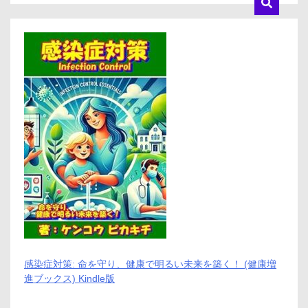
口
コ
ミ、
メ
リ
ッ
ト
と
デ
メ
リ
ッ
ト
は
ど
う
な
の？
【徹
底
解
感染症対策: 命を守り、健康で明るい未来を築く！ (健康増
説】
進ブックス) Kindle版