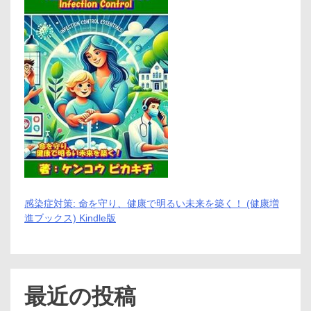
ィ
ズ
ペ
テ
ィ
【犬
用
サ
プ
リ
メ
ン
ト】
腎
臓
の
健
感染症対策: 命を守り、健康で明るい未来を築く！ (健康増
康
進ブックス) Kindle版
維
持
に
最近の投稿