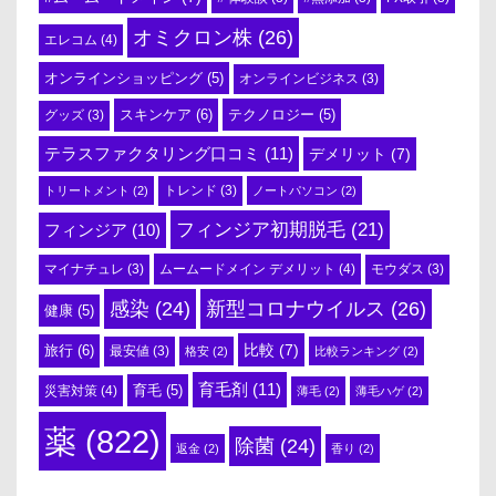
オミクロン株
(26)
エレコム
(4)
オンラインショッピング
(5)
オンラインビジネス
(3)
スキンケア
(6)
テクノロジー
(5)
グッズ
(3)
テラスファクタリング口コミ
(11)
デメリット
(7)
トリートメント
(2)
トレンド
(3)
ノートパソコン
(2)
フィンジア初期脱毛
(21)
フィンジア
(10)
ムームードメイン デメリット
(4)
マイナチュレ
(3)
モウダス
(3)
感染
(24)
新型コロナウイルス
(26)
健康
(5)
比較
(7)
旅行
(6)
最安値
(3)
格安
(2)
比較ランキング
(2)
育毛剤
(11)
育毛
(5)
災害対策
(4)
薄毛
(2)
薄毛ハゲ
(2)
薬
(822)
除菌
(24)
返金
(2)
香り
(2)