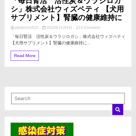
「毎日腎活 活性炭＆ウラジロガ
シ」株式会社ウィズペティ 【犬用
サプリメント】腎臓の健康維持に
on
pikakichi2015
2023年10月4日
0 Comment
「毎
「毎日腎活 活性炭＆ウラジロガシ」株式会社ウィズペティ
日
【犬用サプリメント】腎臓の健康維持に...
腎
活
活
Read More
性
炭
＆
ウ
ラ
ジ
ロ
ガ
シ」
株
式
会
社
ウ