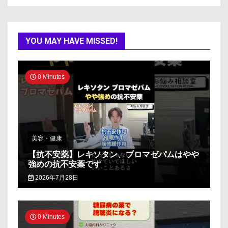
YOU MAY HAVE MISSED!
0 Minutes
美容・健康
【抗不安薬】レキソタン、ブロマゼパムはやや
強めの抗不安薬です
2026年7月28日
0 Minutes