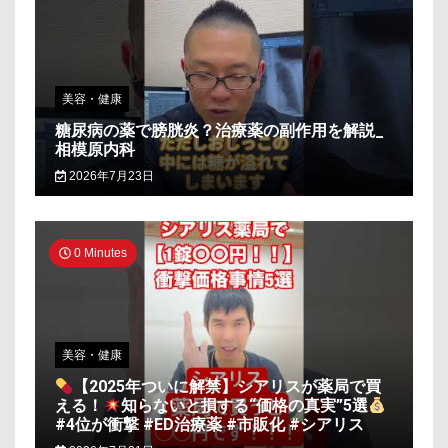
美容・健康
糖尿病の薬で膀胱炎？治療薬の副作用を解説_
相模原内科
2026年7月23日
0 Minutes
美容・健康
【2025年ついに解禁】シアリスが薬局で買
える！
知らないと損する“価格の真実”5選
#4位が衝撃 #ED治療薬 #市販化 #シアリス