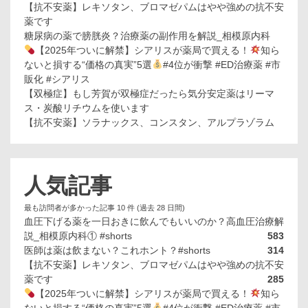
【抗不安薬】レキソタン、ブロマゼパムはやや強めの抗不安
薬です
糖尿病の薬で膀胱炎？治療薬の副作用を解説_相模原内科
【2025年ついに解禁】シアリスが薬局で買える！
知ら
ないと損する“価格の真実”5選
#4位が衝撃 #ED治療薬 #市
販化 #シアリス
【双極症】もし芳賀が双極症だったら気分安定薬はリーマ
ス・炭酸リチウムを使います
【抗不安薬】ソラナックス、コンスタン、アルプラゾラム
人気記事
最も訪問者が多かった記事 10 件 (過去 28 日間)
血圧下げる薬を一日おきに飲んでもいいのか？高血圧治療解
説_相模原内科① #shorts
583
医師は薬は飲まない？これホント？#shorts
314
【抗不安薬】レキソタン、ブロマゼパムはやや強めの抗不安
薬です
285
【2025年ついに解禁】シアリスが薬局で買える！
知ら