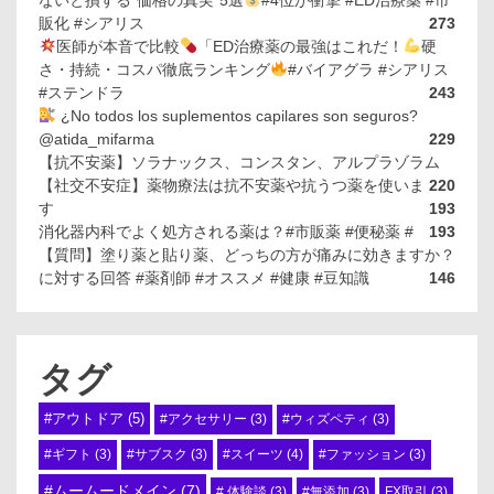
ないと損する“価格の真実”5選
#4位が衝撃 #ED治療薬 #市
販化 #シアリス
273
医師が本音で比較
「ED治療薬の最強はこれだ！
硬
さ・持続・コスパ徹底ランキング
#バイアグラ #シアリス
#ステンドラ
243
¿No todos los suplementos capilares son seguros?
@atida_mifarma
229
【抗不安薬】ソラナックス、コンスタン、アルプラゾラム
【社交不安症】薬物療法は抗不安薬や抗うつ薬を使いま
220
す
193
消化器内科でよく処方される薬は？#市販薬 #便秘薬 #
193
【質問】塗り薬と貼り薬、どっちの方が痛みに効きますか？
に対する回答 #薬剤師 #オススメ #健康 #豆知識
146
タグ
#アウトドア
(5)
#アクセサリー
(3)
#ウィズペティ
(3)
#スイーツ
(4)
#ギフト
(3)
#サブスク
(3)
#ファッション
(3)
#ムームードメイン
(7)
# 体験談
(3)
#無添加
(3)
FX取引
(3)