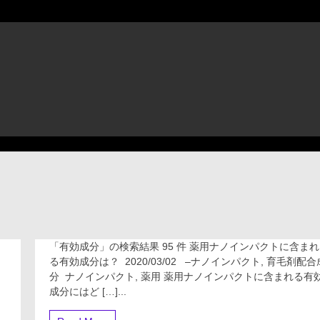
「有効成分」の検索結果 95 件 薬用ナノインパクトに含まれ
剤
「有
る有効成分は？ 2020/03/02 –ナノインパクト, 育毛剤配合
効
分 ナノインパクト, 薬用 薬用ナノインパクトに含まれる有
成
成分にはど […]...
分」
を