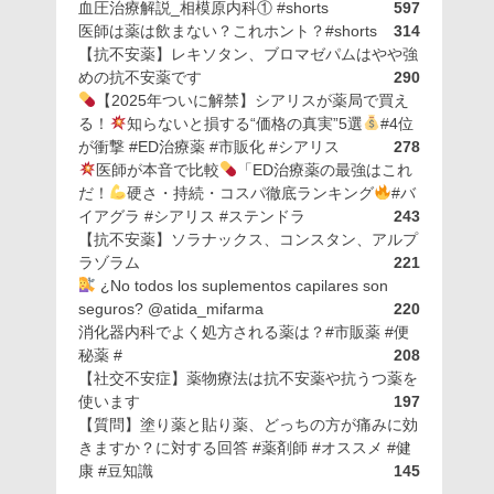
血圧治療解説_相模原内科① #shorts
597
医師は薬は飲まない？これホント？#shorts
314
【抗不安薬】レキソタン、ブロマゼパムはやや強
めの抗不安薬です
290
【2025年ついに解禁】シアリスが薬局で買え
る！
知らないと損する“価格の真実”5選
#4位
が衝撃 #ED治療薬 #市販化 #シアリス
278
医師が本音で比較
「ED治療薬の最強はこれ
だ！
硬さ・持続・コスパ徹底ランキング
#バ
イアグラ #シアリス #ステンドラ
243
【抗不安薬】ソラナックス、コンスタン、アルプ
ラゾラム
221
¿No todos los suplementos capilares son
seguros? @atida_mifarma
220
消化器内科でよく処方される薬は？#市販薬 #便
秘薬 #
208
【社交不安症】薬物療法は抗不安薬や抗うつ薬を
使います
197
【質問】塗り薬と貼り薬、どっちの方が痛みに効
きますか？に対する回答 #薬剤師 #オススメ #健
康 #豆知識
145