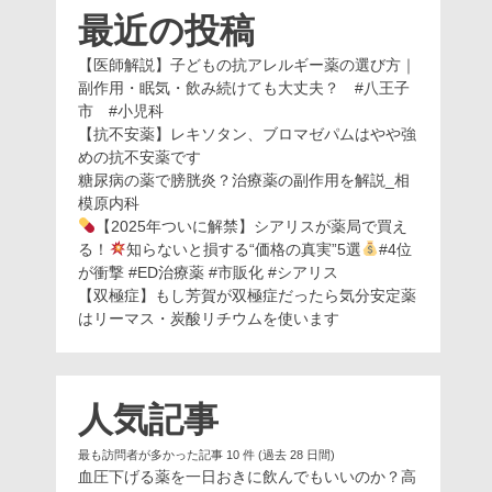
最近の投稿
【医師解説】子どもの抗アレルギー薬の選び方｜
副作用・眠気・飲み続けても大丈夫？ #八王子
市 #小児科
【抗不安薬】レキソタン、ブロマゼパムはやや強
めの抗不安薬です
糖尿病の薬で膀胱炎？治療薬の副作用を解説_相
模原内科
【2025年ついに解禁】シアリスが薬局で買え
る！
知らないと損する“価格の真実”5選
#4位
が衝撃 #ED治療薬 #市販化 #シアリス
【双極症】もし芳賀が双極症だったら気分安定薬
はリーマス・炭酸リチウムを使います
人気記事
最も訪問者が多かった記事 10 件 (過去 28 日間)
血圧下げる薬を一日おきに飲んでもいいのか？高