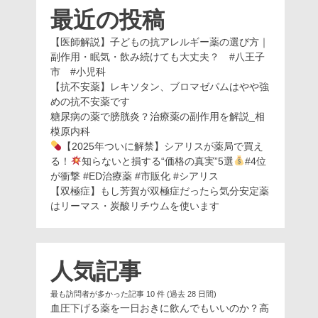
最近の投稿
【医師解説】子どもの抗アレルギー薬の選び方｜
副作用・眠気・飲み続けても大丈夫？ #八王子
市 #小児科
【抗不安薬】レキソタン、ブロマゼパムはやや強
めの抗不安薬です
糖尿病の薬で膀胱炎？治療薬の副作用を解説_相
模原内科
【2025年ついに解禁】シアリスが薬局で買え
る！
知らないと損する“価格の真実”5選
#4位
が衝撃 #ED治療薬 #市販化 #シアリス
【双極症】もし芳賀が双極症だったら気分安定薬
はリーマス・炭酸リチウムを使います
人気記事
最も訪問者が多かった記事 10 件 (過去 28 日間)
血圧下げる薬を一日おきに飲んでもいいのか？高