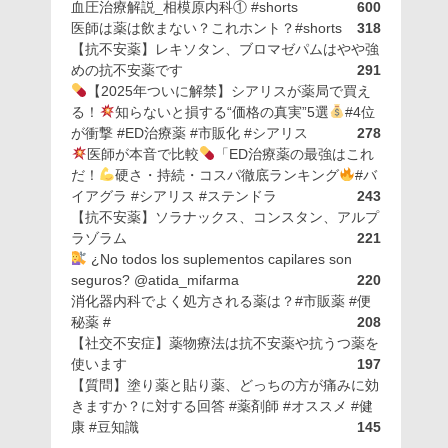
血圧治療解説_相模原内科① #shorts
600
医師は薬は飲まない？これホント？#shorts
318
【抗不安薬】レキソタン、ブロマゼパムはやや強
めの抗不安薬です
291
【2025年ついに解禁】シアリスが薬局で買え
る！
知らないと損する“価格の真実”5選
#4位
が衝撃 #ED治療薬 #市販化 #シアリス
278
医師が本音で比較
「ED治療薬の最強はこれ
だ！
硬さ・持続・コスパ徹底ランキング
#バ
イアグラ #シアリス #ステンドラ
243
【抗不安薬】ソラナックス、コンスタン、アルプ
ラゾラム
221
¿No todos los suplementos capilares son
seguros? @atida_mifarma
220
消化器内科でよく処方される薬は？#市販薬 #便
秘薬 #
208
【社交不安症】薬物療法は抗不安薬や抗うつ薬を
使います
197
【質問】塗り薬と貼り薬、どっちの方が痛みに効
きますか？に対する回答 #薬剤師 #オススメ #健
康 #豆知識
145