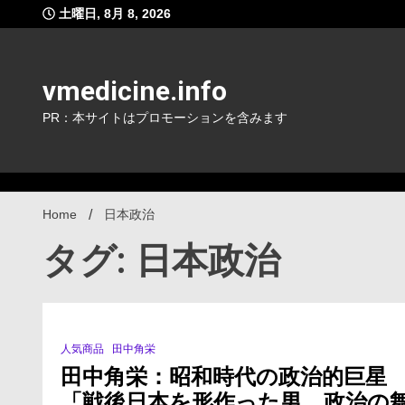
Skip
土曜日, 8月 8, 2026
to
content
vmedicine.info
PR：本サイトはプロモーションを含みます
Home
日本政治
タグ: 日本政治
人気商品
田中角栄
2 Minutes
田中角栄：昭和時代の政治的巨星
「戦後日本を形作った男、政治の