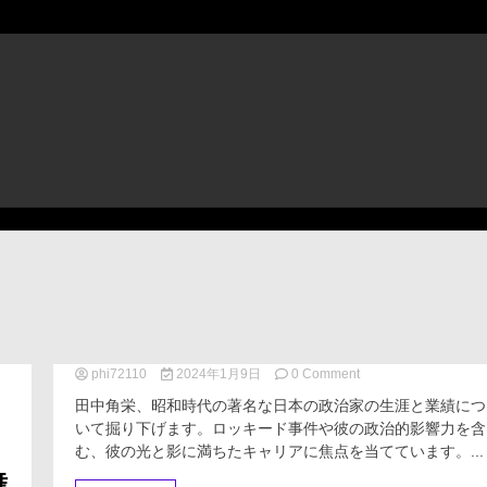
phi72110
2024年1月9日
0 Comment
on
田
田中角栄、昭和時代の著名な日本の政治家の生涯と業績につ
中
いて掘り下げます。ロッキード事件や彼の政治的影響力を含
角
む、彼の光と影に満ちたキャリアに焦点を当てています。...
栄：
昭
舞