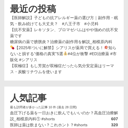
最近の投稿
【医師解説】子どもの抗アレルギー薬の選び方｜副作用・眠
気・飲み続けても大丈夫？ #八王子市 #小児科
【抗不安薬】レキソタン、ブロマゼパムはやや強めの抗不安
薬です
糖尿病の薬で膀胱炎？治療薬の副作用を解説_相模原内科
【2025年ついに解禁】シアリスが薬局で買える！
知ら
ないと損する“価格の真実”5選
#4位が衝撃 #ED治療薬 #市
販化 #シアリス
【双極症】もし芳賀が双極症だったら気分安定薬はリーマ
ス・炭酸リチウムを使います
人気記事
最も訪問者が多かった記事 10 件 (過去 28 日間)
血圧下げる薬を一日おきに飲んでもいいのか？高血圧治療解
説_相模原内科① #shorts
607
医師は薬は飲まない？これホント？#shorts
320