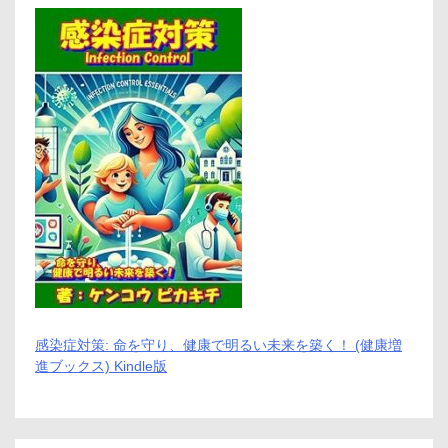
ん
と
ん・
栗
菓
子
の
恵
那
川
上
屋
オ
ン
ラ
イ
ン
シ
ョ
ッ
感染症対策: 命を守り、健康で明るい未来を築く！ (健康増
プ
進ブックス) Kindle版