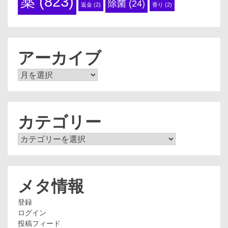
薬
(823)
除菌
(24)
返金
(2)
香り
(2)
アーカイブ
ア
ー
カ
イ
ブ
カテゴリー
カ
テ
ゴ
リ
ー
メタ情報
登録
ログイン
投稿フィード