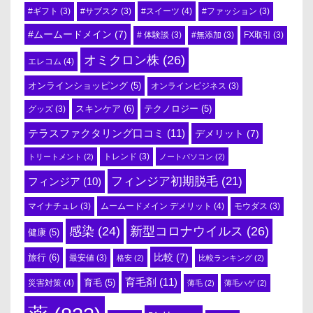
#スイーツ
(4)
#ギフト
(3)
#サブスク
(3)
#ファッション
(3)
#ムームードメイン
(7)
# 体験談
(3)
#無添加
(3)
FX取引
(3)
オミクロン株
(26)
エレコム
(4)
オンラインショッピング
(5)
オンラインビジネス
(3)
スキンケア
(6)
テクノロジー
(5)
グッズ
(3)
テラスファクタリング口コミ
(11)
デメリット
(7)
トリートメント
(2)
トレンド
(3)
ノートパソコン
(2)
フィンジア初期脱毛
(21)
フィンジア
(10)
ムームードメイン デメリット
(4)
マイナチュレ
(3)
モウダス
(3)
感染
(24)
新型コロナウイルス
(26)
健康
(5)
比較
(7)
旅行
(6)
最安値
(3)
格安
(2)
比較ランキング
(2)
育毛剤
(11)
育毛
(5)
災害対策
(4)
薄毛
(2)
薄毛ハゲ
(2)