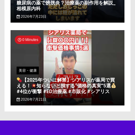
糖尿病の薬で膀胱炎？治療薬の副作用を解説_
相模原内科
2026年7月23日
0 Minutes
美容・健康
【2025年ついに解禁】シアリスが薬局で買
える！
知らないと損する“価格の真実”5選
#4位が衝撃 #ED治療薬 #市販化 #シアリス
2026年7月21日