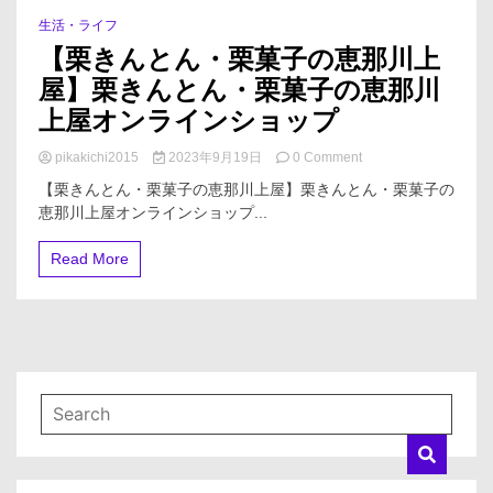
生活・ライフ
4 Minutes
【栗きんとん・栗菓子の恵那川上
屋】栗きんとん・栗菓子の恵那川
上屋オンラインショップ
on
pikakichi2015
2023年9月19日
0 Comment
【栗
【栗きんとん・栗菓子の恵那川上屋】栗きんとん・栗菓子の
き
恵那川上屋オンラインショップ...
ん
と
ん・
Read More
栗
菓
子
の
恵
那
川
上
屋】
栗
き