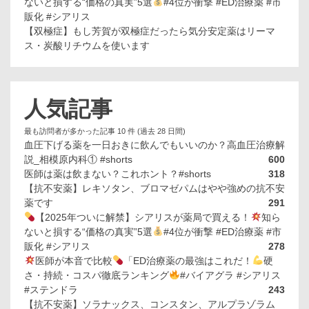
ないと損する“価格の真実”5選
#4位が衝撃 #ED治療薬 #市
販化 #シアリス
【双極症】もし芳賀が双極症だったら気分安定薬はリーマ
ス・炭酸リチウムを使います
人気記事
最も訪問者が多かった記事 10 件 (過去 28 日間)
血圧下げる薬を一日おきに飲んでもいいのか？高血圧治療解
説_相模原内科① #shorts
600
医師は薬は飲まない？これホント？#shorts
318
【抗不安薬】レキソタン、ブロマゼパムはやや強めの抗不安
薬です
291
【2025年ついに解禁】シアリスが薬局で買える！
知ら
ないと損する“価格の真実”5選
#4位が衝撃 #ED治療薬 #市
販化 #シアリス
278
医師が本音で比較
「ED治療薬の最強はこれだ！
硬
さ・持続・コスパ徹底ランキング
#バイアグラ #シアリス
#ステンドラ
243
【抗不安薬】ソラナックス、コンスタン、アルプラゾラム