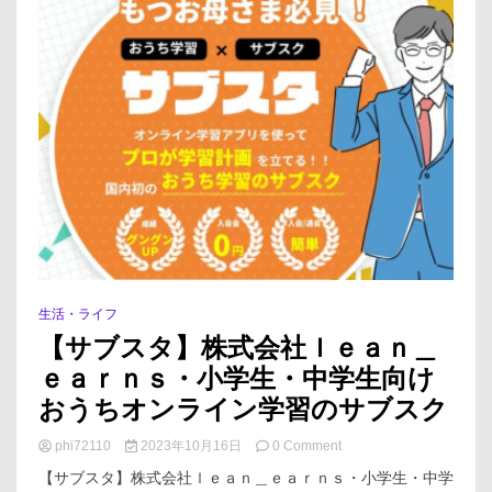
生活・ライフ
【サブスタ】株式会社ｌｅａｎ＿
ｅａｒｎｓ・小学生・中学生向け
おうちオンライン学習のサブスク
on
phi72110
2023年10月16日
0 Comment
【サ
【サブスタ】株式会社ｌｅａｎ＿ｅａｒｎｓ・小学生・中学
ブ