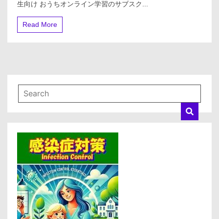
生向け おうちオンライン学習のサブスク...
ス
タ】
株
Read More
式
会
社
ｌ
ｅ
ａ
ｎ
＿
ｅ
ａ
ｒ
ｎ
ｓ・
小
学
生・
中
学
生
向
け
お