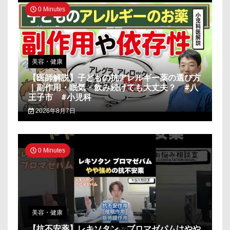
0 Minutes
美容・健康
【医師解説】子どもの抗アレルギー薬の選び方
｜副作用・眠気・飲み続けても大丈夫？ #八
王子市 #小児科
2026年8月7日
0 Minutes
美容・健康
【抗不安薬】レキソタン、ブロマゼパムはやや