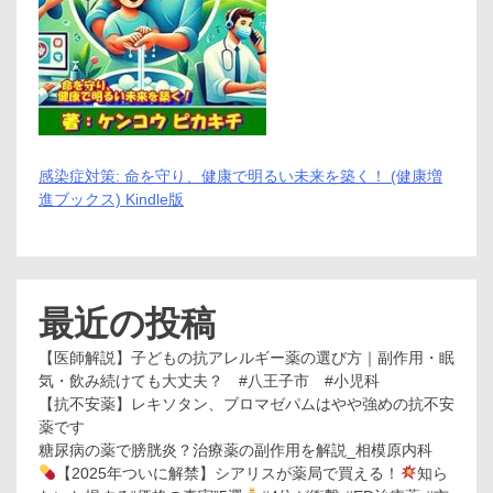
う
ち
オ
ン
ラ
イ
ン
学
習
感染症対策: 命を守り、健康で明るい未来を築く！ (健康増
の
進ブックス) Kindle版
サ
ブ
ス
ク
最近の投稿
【医師解説】子どもの抗アレルギー薬の選び方｜副作用・眠
気・飲み続けても大丈夫？ #八王子市 #小児科
【抗不安薬】レキソタン、ブロマゼパムはやや強めの抗不安
薬です
糖尿病の薬で膀胱炎？治療薬の副作用を解説_相模原内科
【2025年ついに解禁】シアリスが薬局で買える！
知ら