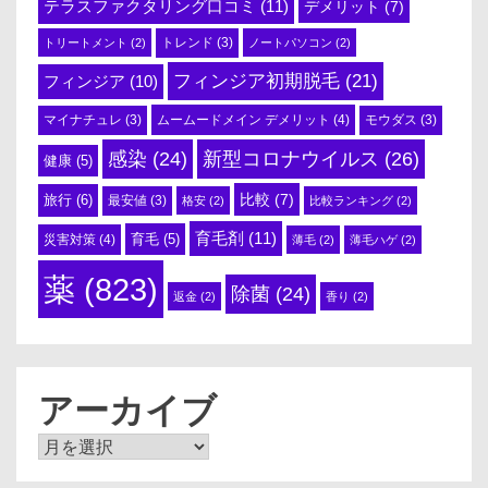
テラスファクタリング口コミ
(11)
デメリット
(7)
トリートメント
(2)
トレンド
(3)
ノートパソコン
(2)
フィンジア初期脱毛
(21)
フィンジア
(10)
ムームードメイン デメリット
(4)
マイナチュレ
(3)
モウダス
(3)
感染
(24)
新型コロナウイルス
(26)
健康
(5)
比較
(7)
旅行
(6)
最安値
(3)
格安
(2)
比較ランキング
(2)
育毛剤
(11)
育毛
(5)
災害対策
(4)
薄毛
(2)
薄毛ハゲ
(2)
薬
(823)
除菌
(24)
返金
(2)
香り
(2)
アーカイブ
ア
ー