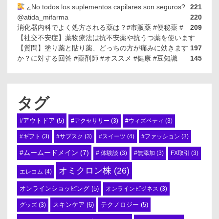
¿No todos los suplementos capilares son seguros?
221
@atida_mifarma
220
消化器内科でよく処方される薬は？#市販薬 #便秘薬 #
209
【社交不安症】薬物療法は抗不安薬や抗うつ薬を使います
【質問】塗り薬と貼り薬、どっちの方が痛みに効きます
197
か？に対する回答 #薬剤師 #オススメ #健康 #豆知識
145
タグ
#アウトドア
(5)
#アクセサリー
(3)
#ウィズペティ
(3)
#スイーツ
(4)
#ギフト
(3)
#サブスク
(3)
#ファッション
(3)
#ムームードメイン
(7)
# 体験談
(3)
#無添加
(3)
FX取引
(3)
オミクロン株
(26)
エレコム
(4)
オンラインショッピング
(5)
オンラインビジネス
(3)
スキンケア
(6)
テクノロジー
(5)
グッズ
(3)