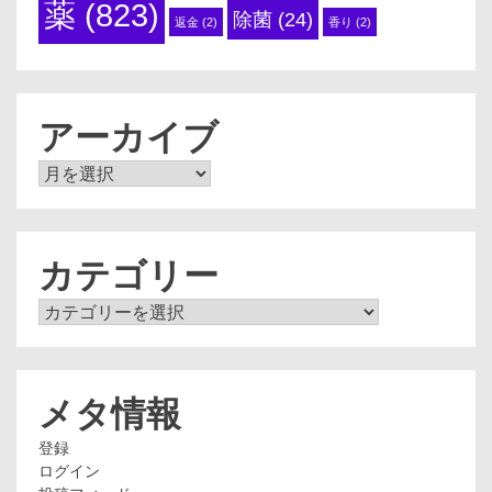
薬
(823)
除菌
(24)
返金
(2)
香り
(2)
アーカイブ
ア
ー
カ
イ
ブ
カテゴリー
カ
テ
ゴ
リ
ー
メタ情報
登録
ログイン