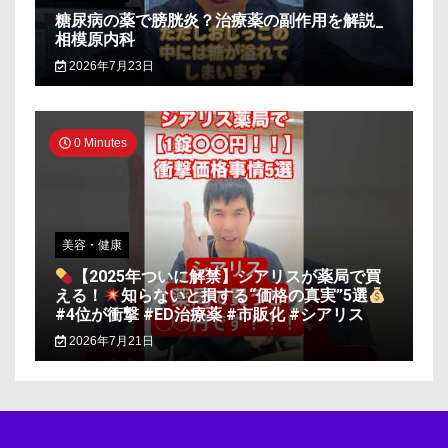
糖尿病の薬で膀胱炎？治療薬の副作用を解説_
相模原内科
2026年7月23日
0 Minutes
美容・健康
【2025年ついに解禁】シアリスが薬局で買
える！
知らないと損する“価格の真実”5選
#4位が衝撃 #ED治療薬 #市販化 #シアリス
2026年7月21日