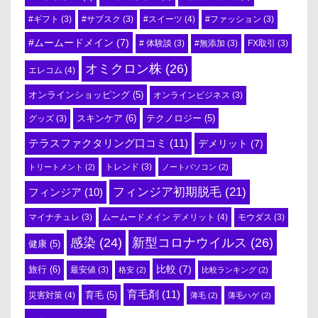
#スイーツ
(4)
#ギフト
(3)
#サブスク
(3)
#ファッション
(3)
#ムームードメイン
(7)
# 体験談
(3)
#無添加
(3)
FX取引
(3)
オミクロン株
(26)
エレコム
(4)
オンラインショッピング
(5)
オンラインビジネス
(3)
スキンケア
(6)
テクノロジー
(5)
グッズ
(3)
テラスファクタリング口コミ
(11)
デメリット
(7)
トリートメント
(2)
トレンド
(3)
ノートパソコン
(2)
フィンジア初期脱毛
(21)
フィンジア
(10)
ムームードメイン デメリット
(4)
マイナチュレ
(3)
モウダス
(3)
感染
(24)
新型コロナウイルス
(26)
健康
(5)
比較
(7)
旅行
(6)
最安値
(3)
格安
(2)
比較ランキング
(2)
育毛剤
(11)
育毛
(5)
災害対策
(4)
薄毛
(2)
薄毛ハゲ
(2)