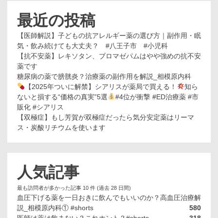
最近の投稿
【医師解説】子どもの抗アレルギー薬の選び方｜副作用・眠
気・飲み続けても大丈夫？ #八王子市 #小児科
【抗不安薬】レキソタン、ブロマゼパムはやや強めの抗不安
薬です
糖尿病の薬で膀胱炎？治療薬の副作用を解説_相模原内科
【2025年ついに解禁】シアリスが薬局で買える！
知ら
ないと損する“価格の真実”5選
#4位が衝撃 #ED治療薬 #市
販化 #シアリス
【双極症】もし芳賀が双極症だったら気分安定薬はリーマ
ス・炭酸リチウムを使います
人気記事
最も訪問者が多かった記事 10 件 (過去 28 日間)
血圧下げる薬を一日おきに飲んでもいいのか？高血圧治療解
説_相模原内科① #shorts
580