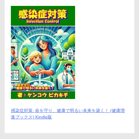
こ
だ
わ
る
方
へ
【ケ
フ
ト
ル
ア
ミ
ノ
シ
ャ
ン
プ
ー】
感染症対策: 命を守り、健康で明るい未来を築く！ (健康増
進ブックス) Kindle版