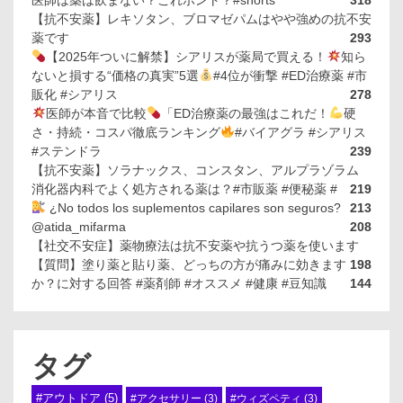
医師は薬は飲まない？これホント？#shorts
318
【抗不安薬】レキソタン、ブロマゼパムはやや強めの抗不安
薬です
293
【2025年ついに解禁】シアリスが薬局で買える！
知ら
ないと損する“価格の真実”5選
#4位が衝撃 #ED治療薬 #市
販化 #シアリス
278
医師が本音で比較
「ED治療薬の最強はこれだ！
硬
さ・持続・コスパ徹底ランキング
#バイアグラ #シアリス
#ステンドラ
239
【抗不安薬】ソラナックス、コンスタン、アルプラゾラム
消化器内科でよく処方される薬は？#市販薬 #便秘薬 #
219
¿No todos los suplementos capilares son seguros?
213
@atida_mifarma
208
【社交不安症】薬物療法は抗不安薬や抗うつ薬を使います
【質問】塗り薬と貼り薬、どっちの方が痛みに効きます
198
か？に対する回答 #薬剤師 #オススメ #健康 #豆知識
144
タグ
#アウトドア
(5)
#アクセサリー
(3)
#ウィズペティ
(3)