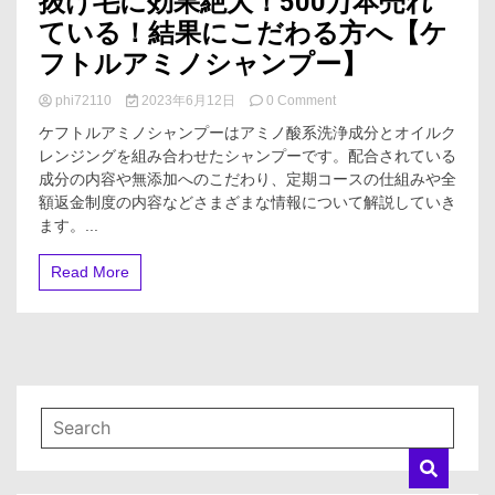
抜け毛に効果絶大！500万本売れ
ている！結果にこだわる方へ【ケ
フトルアミノシャンプー】
on
phi72110
2023年6月12日
0 Comment
抜
ケフトルアミノシャンプーはアミノ酸系洗浄成分とオイルク
け
レンジングを組み合わせたシャンプーです。配合されている
毛
成分の内容や無添加へのこだわり、定期コースの仕組みや全
に
効
額返金制度の内容などさまざまな情報について解説していき
果
ます。...
絶
大！
Read More
500
万
本
売
れ
て
い
る！
結
果
に