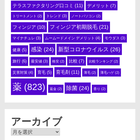
テラスファクタリング口コミ
(11)
デメリット
(7)
トリートメント
(2)
トレンド
(3)
ノートパソコン
(2)
フィンジア初期脱毛
(21)
フィンジア
(10)
ムームードメイン デメリット
(4)
マイナチュレ
(3)
モウダス
(3)
感染
(24)
新型コロナウイルス
(26)
健康
(5)
比較
(7)
旅行
(6)
最安値
(3)
格安
(2)
比較ランキング
(2)
育毛剤
(11)
育毛
(5)
災害対策
(4)
薄毛
(2)
薄毛ハゲ
(2)
薬
(823)
除菌
(24)
返金
(2)
香り
(2)
アーカイブ
ア
ー