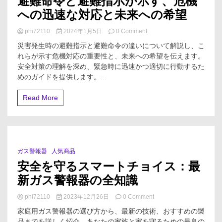
避難命令と避難指示が示す、危機
への迅速な対応と未来への希望
on
phi72110
2024年1月5日
0 Comment
避
災害発生時の避難指示と避難命令の違いについて解説し、こ
難
れらが示す危機対応の重要性と、未来への希望を伝えます。
命
安全対策の理解を深め、緊急時に迅速かつ適切に行動するた
令
と
めのガイドを提供します。...
避
難
Read More
指
示
が
示
す、
危
ガス警報器
人気商品
3 Minutes
機
安全を守るスマートチョイス：最
へ
の
新ガス警報器の全知識
迅
速
on
phi72110
2023年12月26日
0 Comment
な
安
対
家庭用ガス警報器の選び方から、最新の技術、おすすめの製
全
応
品までを詳しく紹介。あなたの家族と家を守るための最良の