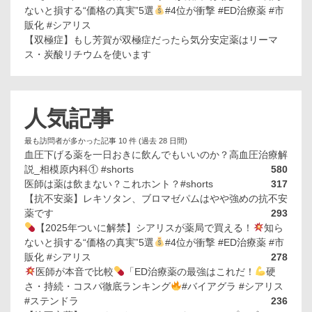
ないと損する“価格の真実”5選
#4位が衝撃 #ED治療薬 #市
販化 #シアリス
【双極症】もし芳賀が双極症だったら気分安定薬はリーマ
ス・炭酸リチウムを使います
人気記事
最も訪問者が多かった記事 10 件 (過去 28 日間)
血圧下げる薬を一日おきに飲んでもいいのか？高血圧治療解
説_相模原内科① #shorts
580
医師は薬は飲まない？これホント？#shorts
317
【抗不安薬】レキソタン、ブロマゼパムはやや強めの抗不安
薬です
293
【2025年ついに解禁】シアリスが薬局で買える！
知ら
ないと損する“価格の真実”5選
#4位が衝撃 #ED治療薬 #市
販化 #シアリス
278
医師が本音で比較
「ED治療薬の最強はこれだ！
硬
さ・持続・コスパ徹底ランキング
#バイアグラ #シアリス
#ステンドラ
236