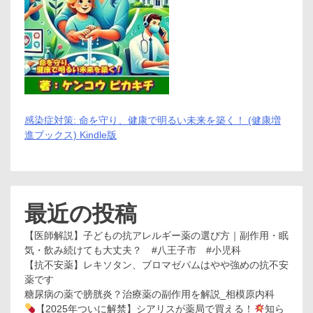
感染症対策: 命を守り、健康で明るい未来を築く！ (健康増
進ブックス) Kindle版
最近の投稿
【医師解説】子どもの抗アレルギー薬の選び方｜副作用・眠
気・飲み続けても大丈夫？ #八王子市 #小児科
【抗不安薬】レキソタン、ブロマゼパムはやや強めの抗不安
薬です
糖尿病の薬で膀胱炎？治療薬の副作用を解説_相模原内科
【2025年ついに解禁】シアリスが薬局で買える！
知ら