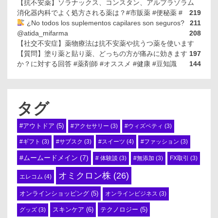
【抗不安薬】ソラナックス、コンスタン、アルプラゾラム
消化器内科でよく処方される薬は？#市販薬 #便秘薬 #
219
¿No todos los suplementos capilares son seguros?
211
@atida_mifarma
208
【社交不安症】薬物療法は抗不安薬や抗うつ薬を使います
【質問】塗り薬と貼り薬、どっちの方が痛みに効きます
197
か？に対する回答 #薬剤師 #オススメ #健康 #豆知識
144
タグ
#アウトドア
(5)
#アクセサリー
(3)
#ウィズペティ
(3)
#スイーツ
(4)
#ギフト
(3)
#サブスク
(3)
#ファッション
(3)
#ムームードメイン
(7)
# 体験談
(3)
#無添加
(3)
FX取引
(3)
オミクロン株
(26)
エレコム
(4)
オンラインショッピング
(5)
オンラインビジネス
(3)
スキンケア
(6)
テクノロジー
(5)
グッズ
(3)