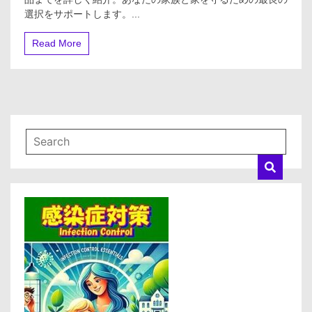
を
と
選択をサポートします。...
守
未
る
来
ス
Read More
へ
マ
の
ー
希
ト
望
チ
ョ
イ
ス：
最
新
ガ
ス
警
報
器
の
全
知
識