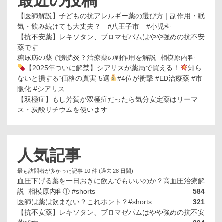
最近の投稿
【医師解説】子どもの抗アレルギー薬の選び方｜副作用・眠
気・飲み続けても大丈夫？ #八王子市 #小児科
【抗不安薬】レキソタン、ブロマゼパムはやや強めの抗不安
薬です
糖尿病の薬で膀胱炎？治療薬の副作用を解説_相模原内科
【2025年ついに解禁】シアリスが薬局で買える！
知ら
ないと損する“価格の真実”5選
#4位が衝撃 #ED治療薬 #市
販化 #シアリス
【双極症】もし芳賀が双極症だったら気分安定薬はリーマ
ス・炭酸リチウムを使います
人気記事
最も訪問者が多かった記事 10 件 (過去 28 日間)
血圧下げる薬を一日おきに飲んでもいいのか？高血圧治療解
説_相模原内科① #shorts
584
医師は薬は飲まない？これホント？#shorts
321
【抗不安薬】レキソタン、ブロマゼパムはやや強めの抗不安