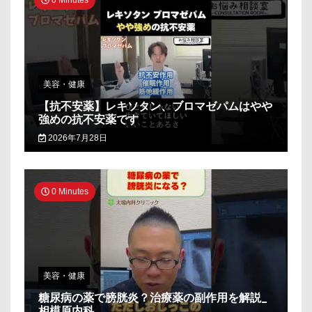
0 Minutes
美容・健康
【抗不安薬】レキソタン、ブロマゼパムはやや
強めの抗不安薬です
2026年7月28日
0 Minutes
美容・健康
糖尿病の薬で膀胱炎？治療薬の副作用を解説_
相模原内科