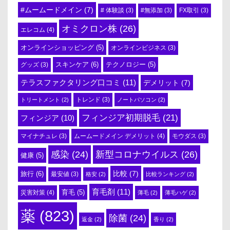
#ムームードメイン
(7)
# 体験談
(3)
#無添加
(3)
FX取引
(3)
オミクロン株
(26)
エレコム
(4)
オンラインショッピング
(5)
オンラインビジネス
(3)
スキンケア
(6)
テクノロジー
(5)
グッズ
(3)
テラスファクタリング口コミ
(11)
デメリット
(7)
トリートメント
(2)
トレンド
(3)
ノートパソコン
(2)
フィンジア初期脱毛
(21)
フィンジア
(10)
ムームードメイン デメリット
(4)
マイナチュレ
(3)
モウダス
(3)
感染
(24)
新型コロナウイルス
(26)
健康
(5)
比較
(7)
旅行
(6)
最安値
(3)
格安
(2)
比較ランキング
(2)
育毛剤
(11)
育毛
(5)
災害対策
(4)
薄毛
(2)
薄毛ハゲ
(2)
薬
(823)
除菌
(24)
返金
(2)
香り
(2)