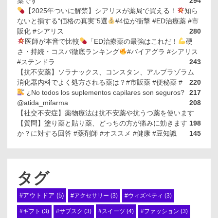
薬です
294
【2025年ついに解禁】シアリスが薬局で買える！
知ら
ないと損する“価格の真実”5選
#4位が衝撃 #ED治療薬 #市
販化 #シアリス
280
医師が本音で比較
「ED治療薬の最強はこれだ！
硬
さ・持続・コスパ徹底ランキング
#バイアグラ #シアリス
#ステンドラ
243
【抗不安薬】ソラナックス、コンスタン、アルプラゾラム
消化器内科でよく処方される薬は？#市販薬 #便秘薬 #
220
¿No todos los suplementos capilares son seguros?
217
@atida_mifarma
208
【社交不安症】薬物療法は抗不安薬や抗うつ薬を使います
【質問】塗り薬と貼り薬、どっちの方が痛みに効きます
198
か？に対する回答 #薬剤師 #オススメ #健康 #豆知識
145
タグ
#アウトドア
(5)
#アクセサリー
(3)
#ウィズペティ
(3)
#スイーツ
(4)
#ギフト
(3)
#サブスク
(3)
#ファッション
(3)