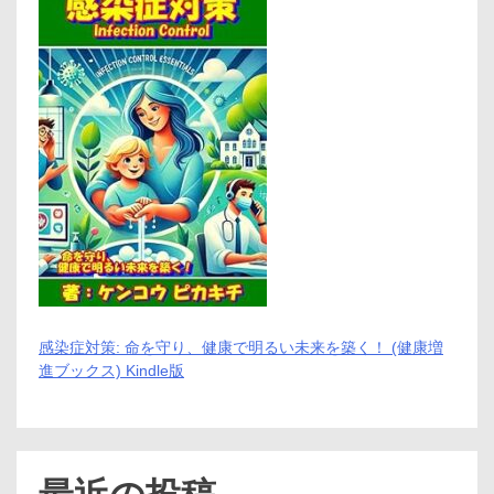
に！
子
供
の
学
習
期
応
援
サ
プ
リ
感染症対策: 命を守り、健康で明るい未来を築く！ (健康増
進ブックス) Kindle版