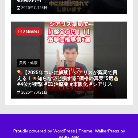
2026年7月23日
0 Minutes
美容・健康
【2025年ついに解禁】シアリスが薬局で買
える！
知らないと損する“価格の真実”5選
#4位が衝撃 #ED治療薬 #市販化 #シアリス
2026年7月21日
Proudly powered by WordPress
|
Theme: WalkerPress by
WalkerWP
.