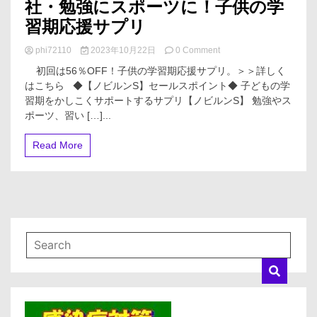
社・勉強にスポーツに！子供の学
習期応援サプリ
on
phi72110
2023年10月22日
0 Comment
【ノ
初回は56％OFF！子供の学習期応援サプリ。＞＞詳しく
ビ
はこちら ◆【ノビルンS】セールスポイント◆ 子どもの学
ル
習期をかしこくサポートするサプリ【ノビルンS】 勉強やス
ン
S】
ポーツ、習い […]...
高
光
Read More
製
薬
株
式
会
社・
勉
強
に
ス
ポ
ー
ツ