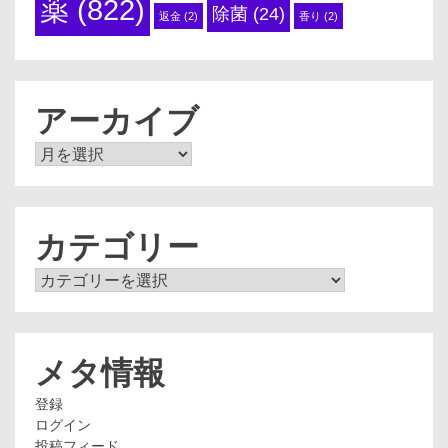
薬
(822)
除菌
(24)
返金
(2)
香り
(2)
アーカイブ
ア
ー
カ
イ
ブ
カテゴリー
カ
テ
ゴ
リ
ー
メタ情報
登録
ログイン
投稿フィード