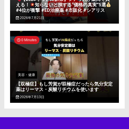
える！
知らないと損する“価格の真実”5選
#4位が衝撃 #ED治療薬 #市販化 #シアリス
2026年7月21日
0 Minutes
美容・健康
【双極症】もし芳賀が双極症だったら気分安定
薬はリーマス・炭酸リチウムを使います
2026年7月13日