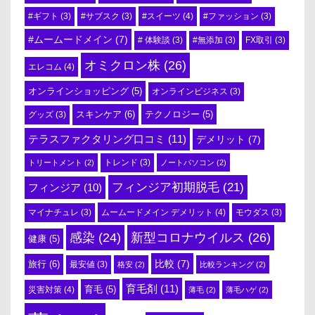
#スイーツ
(4)
#ギフト
(3)
#サブスク
(3)
#ファッション
(3)
#ムームードメイン
(7)
# 体験談
(3)
#無添加
(3)
FX取引
(3)
オミクロン株
(26)
エレコム
(4)
オンラインショッピング
(5)
オンラインビジネス
(3)
スキンケア
(6)
テクノロジー
(5)
グッズ
(3)
テラスファクタリング口コミ
(11)
デメリット
(7)
トリートメント
(2)
トレンド
(3)
ノートパソコン
(2)
フィンジア初期脱毛
(21)
フィンジア
(10)
ムームードメイン デメリット
(4)
マイナチュレ
(3)
モウダス
(3)
感染
(24)
新型コロナウイルス
(26)
健康
(5)
比較
(7)
旅行
(6)
最安値
(3)
格安
(2)
比較ランキング
(2)
育毛剤
(11)
育毛
(5)
災害対策
(4)
薄毛
(2)
薄毛ハゲ
(2)