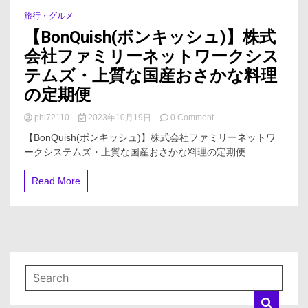
旅行・グルメ
4 Minutes
【BonQuish(ボンキッシュ)】株式
会社ファミリーネットワークシス
テムズ・上質な国産おさかな料理
の定期便
on
phi72110
2023年10月19日
0 Comment
【BonQuish(ボ
【BonQuish(ボンキッシュ)】株式会社ファミリーネットワ
ン
ークシステムズ・上質な国産おさかな料理の定期便...
キ
ッ
シ
Read More
ュ)】
株
式
会
社
フ
ァ
ミ
リ
ー