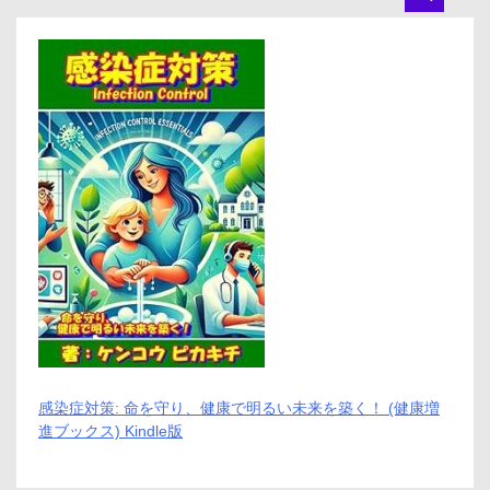
ネ
ッ
ト
ワ
ー
ク
シ
ス
テ
ム
ズ・
上
質
な
国
産
お
さ
か
な
料
感染症対策: 命を守り、健康で明るい未来を築く！ (健康増
理
進ブックス) Kindle版
の
定
期