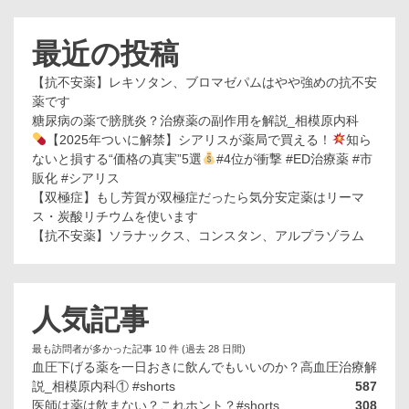
便
最近の投稿
【抗不安薬】レキソタン、ブロマゼパムはやや強めの抗不安
薬です
糖尿病の薬で膀胱炎？治療薬の副作用を解説_相模原内科
【2025年ついに解禁】シアリスが薬局で買える！
知ら
ないと損する“価格の真実”5選
#4位が衝撃 #ED治療薬 #市
販化 #シアリス
【双極症】もし芳賀が双極症だったら気分安定薬はリーマ
ス・炭酸リチウムを使います
【抗不安薬】ソラナックス、コンスタン、アルプラゾラム
人気記事
最も訪問者が多かった記事 10 件 (過去 28 日間)
血圧下げる薬を一日おきに飲んでもいいのか？高血圧治療解
説_相模原内科① #shorts
587
医師は薬は飲まない？これホント？#shorts
308