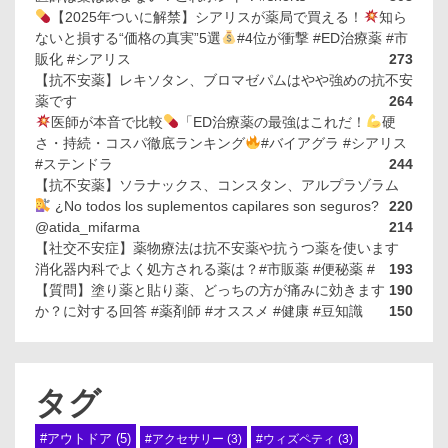
【2025年ついに解禁】シアリスが薬局で買える！
知ら
ないと損する“価格の真実”5選
#4位が衝撃 #ED治療薬 #市
販化 #シアリス
273
【抗不安薬】レキソタン、ブロマゼパムはやや強めの抗不安
薬です
264
医師が本音で比較
「ED治療薬の最強はこれだ！
硬
さ・持続・コスパ徹底ランキング
#バイアグラ #シアリス
#ステンドラ
244
【抗不安薬】ソラナックス、コンスタン、アルプラゾラム
¿No todos los suplementos capilares son seguros?
220
@atida_mifarma
214
【社交不安症】薬物療法は抗不安薬や抗うつ薬を使います
消化器内科でよく処方される薬は？#市販薬 #便秘薬 #
193
【質問】塗り薬と貼り薬、どっちの方が痛みに効きます
190
か？に対する回答 #薬剤師 #オススメ #健康 #豆知識
150
タグ
#アウトドア
(5)
#アクセサリー
(3)
#ウィズペティ
(3)