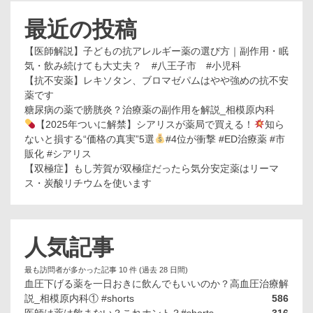
最近の投稿
【医師解説】子どもの抗アレルギー薬の選び方｜副作用・眠
気・飲み続けても大丈夫？ #八王子市 #小児科
【抗不安薬】レキソタン、ブロマゼパムはやや強めの抗不安
薬です
糖尿病の薬で膀胱炎？治療薬の副作用を解説_相模原内科
【2025年ついに解禁】シアリスが薬局で買える！
知ら
ないと損する“価格の真実”5選
#4位が衝撃 #ED治療薬 #市
販化 #シアリス
【双極症】もし芳賀が双極症だったら気分安定薬はリーマ
ス・炭酸リチウムを使います
人気記事
最も訪問者が多かった記事 10 件 (過去 28 日間)
血圧下げる薬を一日おきに飲んでもいいのか？高血圧治療解
説_相模原内科① #shorts
586