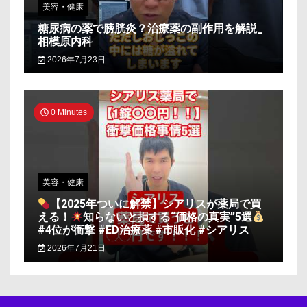
美容・健康
糖尿病の薬で膀胱炎？治療薬の副作用を解説_
相模原内科
2026年7月23日
0 Minutes
美容・健康
【2025年ついに解禁】シアリスが薬局で買
える！
知らないと損する“価格の真実”5選
#4位が衝撃 #ED治療薬 #市販化 #シアリス
2026年7月21日