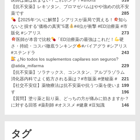
医師は薬は飲まない？これホント？#shorts
316
【抗不安薬】レキソタン、ブロマゼパムはやや強めの抗不安
薬です
285
【2025年ついに解禁】シアリスが薬局で買える！
知ら
ないと損する“価格の真実”5選
#4位が衝撃 #ED治療薬 #市
販化 #シアリス
273
医師が本音で比較
「ED治療薬の最強はこれだ！
硬
さ・持続・コスパ徹底ランキング
#バイアグラ #シアリス
#ステンドラ
243
¿No todos los suplementos capilares son seguros?
@atida_mifarma
229
【抗不安薬】ソラナックス、コンスタン、アルプラゾラム
消化器内科でよく処方される薬は？#市販薬 #便秘薬 #
221
【社交不安症】薬物療法は抗不安薬や抗うつ薬を使いま
199
す
196
【質問】塗り薬と貼り薬、どっちの方が痛みに効きますか？
に対する回答 #薬剤師 #オススメ #健康 #豆知識
146
タグ