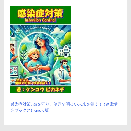
メ
リ
ッ
ト
と
デ
メ
リ
ッ
ト
は
ど
う
な
の？
【徹
底
解
説】
感染症対策: 命を守り、健康で明るい未来を築く！ (健康増
進ブックス) Kindle版