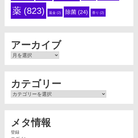
薬
(823)
除菌
(24)
返金
(2)
香り
(2)
アーカイブ
ア
ー
カ
イ
ブ
カテゴリー
カ
テ
ゴ
リ
ー
メタ情報
登録