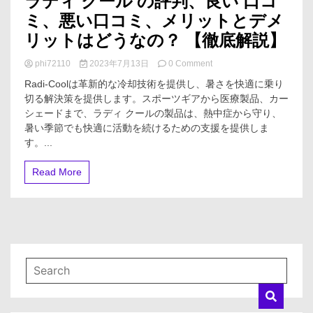
ラディ クール の評判、良い 口コ
ミ、悪い口コミ、メリットとデメ
リットはどうなの？ 【徹底解説】
on
phi72110
2023年7月13日
0 Comment
ラ
Radi-Coolは革新的な冷却技術を提供し、暑さを快適に乗り
デ
切る解決策を提供します。スポーツギアから医療製品、カー
ィ
シェードまで、ラディ クールの製品は、熱中症から守り、
ク
ー
暑い季節でも快適に活動を続けるための支援を提供しま
ル
す。...
の
評
Read More
判、
良
い
口
コ
ミ、
悪
い
口
コ
ミ、