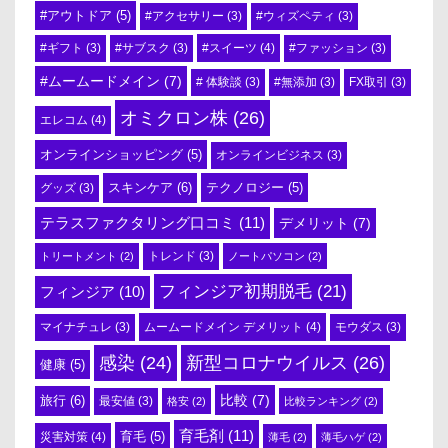
#アウトドア
(5)
#アクセサリー
(3)
#ウィズペティ
(3)
#スイーツ
(4)
#ギフト
(3)
#サブスク
(3)
#ファッション
(3)
#ムームードメイン
(7)
# 体験談
(3)
#無添加
(3)
FX取引
(3)
オミクロン株
(26)
エレコム
(4)
オンラインショッピング
(5)
オンラインビジネス
(3)
スキンケア
(6)
テクノロジー
(5)
グッズ
(3)
テラスファクタリング口コミ
(11)
デメリット
(7)
トリートメント
(2)
トレンド
(3)
ノートパソコン
(2)
フィンジア初期脱毛
(21)
フィンジア
(10)
ムームードメイン デメリット
(4)
マイナチュレ
(3)
モウダス
(3)
感染
(24)
新型コロナウイルス
(26)
健康
(5)
比較
(7)
旅行
(6)
最安値
(3)
格安
(2)
比較ランキング
(2)
育毛剤
(11)
育毛
(5)
災害対策
(4)
薄毛
(2)
薄毛ハゲ
(2)