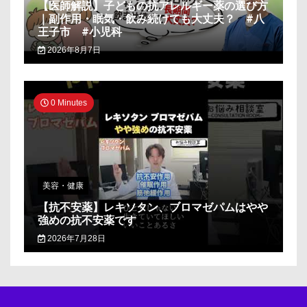
【医師解説】子どもの抗アレルギー薬の選び方
｜副作用・眠気・飲み続けても大丈夫？ #八
王子市 #小児科
2026年8月7日
0 Minutes
美容・健康
【抗不安薬】レキソタン、ブロマゼパムはやや
強めの抗不安薬です
2026年7月28日