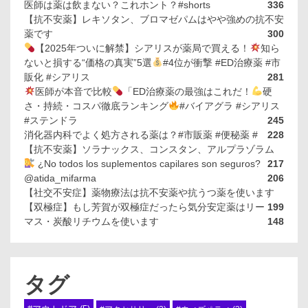
医師は薬は飲まない？これホント？#shorts
336
【抗不安薬】レキソタン、ブロマゼパムはやや強めの抗不安
薬です
300
【2025年ついに解禁】シアリスが薬局で買える！
知ら
ないと損する“価格の真実”5選
#4位が衝撃 #ED治療薬 #市
販化 #シアリス
281
医師が本音で比較
「ED治療薬の最強はこれだ！
硬
さ・持続・コスパ徹底ランキング
#バイアグラ #シアリス
#ステンドラ
245
消化器内科でよく処方される薬は？#市販薬 #便秘薬 #
228
【抗不安薬】ソラナックス、コンスタン、アルプラゾラム
¿No todos los suplementos capilares son seguros?
217
@atida_mifarma
206
【社交不安症】薬物療法は抗不安薬や抗うつ薬を使います
【双極症】もし芳賀が双極症だったら気分安定薬はリー
199
マス・炭酸リチウムを使います
148
タグ