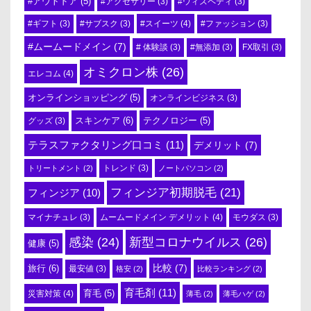
#アウトドア
(5)
#アクセサリー
(3)
#ウィズペティ
(3)
#スイーツ
(4)
#ギフト
(3)
#サブスク
(3)
#ファッション
(3)
#ムームードメイン
(7)
# 体験談
(3)
#無添加
(3)
FX取引
(3)
オミクロン株
(26)
エレコム
(4)
オンラインショッピング
(5)
オンラインビジネス
(3)
スキンケア
(6)
テクノロジー
(5)
グッズ
(3)
テラスファクタリング口コミ
(11)
デメリット
(7)
トリートメント
(2)
トレンド
(3)
ノートパソコン
(2)
フィンジア初期脱毛
(21)
フィンジア
(10)
ムームードメイン デメリット
(4)
マイナチュレ
(3)
モウダス
(3)
感染
(24)
新型コロナウイルス
(26)
健康
(5)
比較
(7)
旅行
(6)
最安値
(3)
格安
(2)
比較ランキング
(2)
育毛剤
(11)
育毛
(5)
災害対策
(4)
薄毛
(2)
薄毛ハゲ
(2)