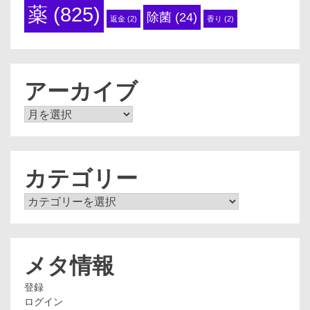
薬
(825)
除菌
(24)
返金
(2)
香り
(2)
アーカイブ
ア
ー
カ
イ
ブ
カテゴリー
カ
テ
ゴ
リ
ー
メタ情報
登録
ログイン