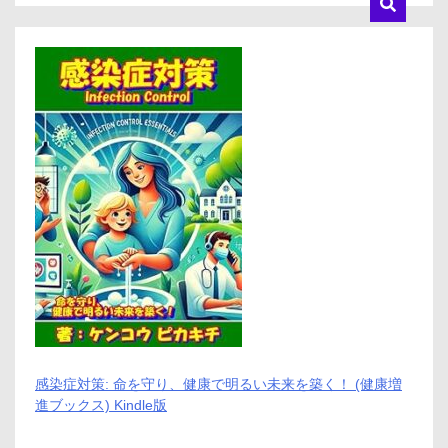
リ
ッ
ト
と
デ
メ
リ
ッ
ト
は
ど
う
な
の？
【徹
底
解
説】
感染症対策: 命を守り、健康で明るい未来を築く！ (健康増
進ブックス) Kindle版