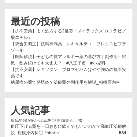
最近の投稿
【抗不安薬】よく処方する2選②「メイラックス ロフラゼプ
酸エチル」
【統合失調症】抗精神病薬、レキサルティ、ブレクスピプラ
ゾール
【医師解説】子どもの抗アレルギー薬の選び方｜副作用・眠
気・飲み続けても大丈夫？ #八王子市 #小児科
【抗不安薬】レキソタン、ブロマゼパムはやや強めの抗不安
薬です
糖尿病の薬で膀胱炎？治療薬の副作用を解説_相模原内科
人気記事
最も訪問者が多かった記事 10 件 (過去 28 日間)
血圧下げる薬を一日おきに飲んでもいいのか？高血圧治療解
説_相模原内科① #shorts
584