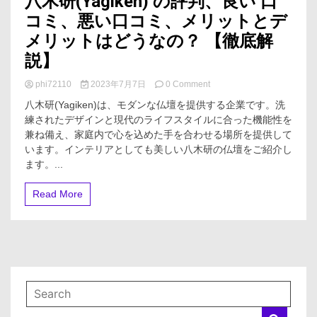
八木研(Yagiken) の評判、良い 口
コミ、悪い口コミ、メリットとデ
メリットはどうなの？ 【徹底解
説】
on
phi72110
2023年7月7日
0 Comment
八
八木研(Yagiken)は、モダンな仏壇を提供する企業です。洗
木
練されたデザインと現代のライフスタイルに合った機能性を
研
兼ね備え、家庭内で心を込めた手を合わせる場所を提供して
(Yagiken)
の
います。インテリアとしても美しい八木研の仏壇をご紹介し
評
ます。...
判、
良
Read More
い
口
コ
ミ、
悪
い
口
コ
ミ、
メ