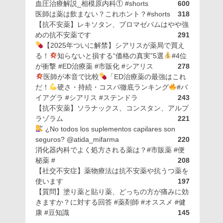
血圧治療解説_相模原内科① #shorts
600
医師は薬は飲まない？これホント？#shorts
318
【抗不安薬】レキソタン、ブロマゼパムはやや強
めの抗不安薬です
291
【2025年ついに解禁】シアリスが薬局で買え
る！
知らないと損する“価格の真実”5選
#4位
が衝撃 #ED治療薬 #市販化 #シアリス
278
医師が本音で比較
「ED治療薬の最強はこれ
だ！
硬さ・持続・コスパ徹底ランキング
#バ
イアグラ #シアリス #ステンドラ
243
【抗不安薬】ソラナックス、コンスタン、アルプ
ラゾラム
221
¿No todos los suplementos capilares son
seguros? @atida_mifarma
220
消化器内科でよく処方される薬は？#市販薬 #便
秘薬 #
208
【社交不安症】薬物療法は抗不安薬や抗うつ薬を
使います
197
【質問】塗り薬と貼り薬、どっちの方が痛みに効
きますか？に対する回答 #薬剤師 #オススメ #健
康 #豆知識
145