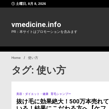
Skip
土曜日, 8月 8, 2026
to
content
vmedicine.info
PR：本サイトはプロモーションを含みます
Home
使い方
タグ: 使い方
美容・ダイエット・健康
育毛シャンプー
1 Minute
抜け毛に効果絶大！500万本売れ
いる！結果にこだわる方へ【ケフ