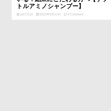
トルアミノシャンプー】
on
万
phi72110
2023年6月12日
0 Comment