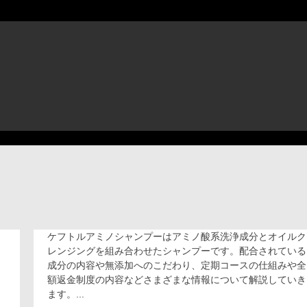
ケフトルアミノシャンプーはアミノ酸系洗浄成分とオイルク
抜
け
レンジングを組み合わせたシャンプーです。配合されている
毛
成分の内容や無添加へのこだわり、定期コースの仕組みや全
に
額返金制度の内容などさまざまな情報について解説していき
て
効
ます。...
果