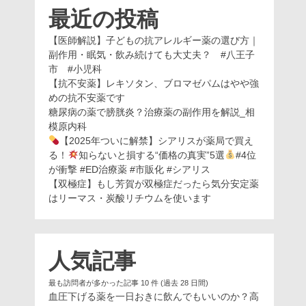
最近の投稿
【医師解説】子どもの抗アレルギー薬の選び方｜
副作用・眠気・飲み続けても大丈夫？ #八王子
市 #小児科
【抗不安薬】レキソタン、ブロマゼパムはやや強
めの抗不安薬です
糖尿病の薬で膀胱炎？治療薬の副作用を解説_相
模原内科
【2025年ついに解禁】シアリスが薬局で買え
る！
知らないと損する“価格の真実”5選
#4位
が衝撃 #ED治療薬 #市販化 #シアリス
【双極症】もし芳賀が双極症だったら気分安定薬
はリーマス・炭酸リチウムを使います
人気記事
最も訪問者が多かった記事 10 件 (過去 28 日間)
血圧下げる薬を一日おきに飲んでもいいのか？高