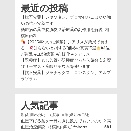
最近の投稿
【抗不安薬】レキソタン、ブロマゼパムはやや強
めの抗不安薬です
糖尿病の薬で膀胱炎？治療薬の副作用を解説_相
模原内科
【2025年ついに解禁】シアリスが薬局で買え
る！
知らないと損する“価格の真実”5選
#4位
が衝撃 #ED治療薬 #市販化 #シアリス
【双極症】もし芳賀が双極症だったら気分安定薬
はリーマス・炭酸リチウムを使います
【抗不安薬】ソラナックス、コンスタン、アルプ
ラゾラム
人気記事
最も訪問者が多かった記事 10 件 (過去 28 日間)
血圧下げる薬を一日おきに飲んでもいいのか？高
血圧治療解説_相模原内科① #shorts
581