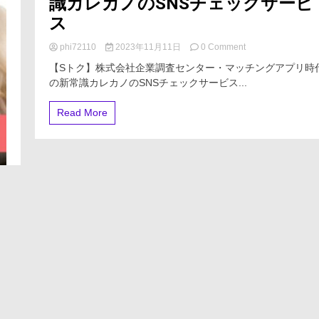
識カレカノのSNSチェックサービ
ス
on
phi72110
2023年11月11日
0 Comment
【S
【Sトク】株式会社企業調査センター・マッチングアプリ時
ト
の新常識カレカノのSNSチェックサービス...
ク】
株
式
Read More
会
社
企
業
調
査
セ
ン
タ
ー・
マ
ッ
チ
ン
グ
ア