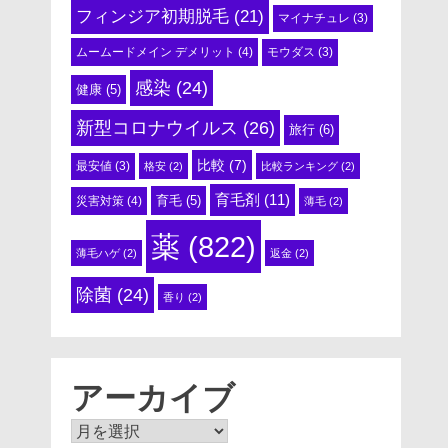
フィンジア初期脱毛
(21)
マイナチュレ
(3)
ムームードメイン デメリット
(4)
モウダス
(3)
感染
(24)
健康
(5)
新型コロナウイルス
(26)
旅行
(6)
比較
(7)
最安値
(3)
格安
(2)
比較ランキング
(2)
育毛剤
(11)
育毛
(5)
災害対策
(4)
薄毛
(2)
薬
(822)
薄毛ハゲ
(2)
返金
(2)
除菌
(24)
香り
(2)
アーカイブ
ア