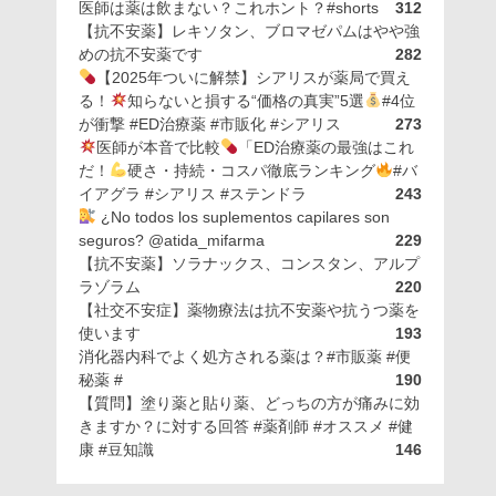
医師は薬は飲まない？これホント？#shorts
312
【抗不安薬】レキソタン、ブロマゼパムはやや強
めの抗不安薬です
282
【2025年ついに解禁】シアリスが薬局で買え
る！
知らないと損する“価格の真実”5選
#4位
が衝撃 #ED治療薬 #市販化 #シアリス
273
医師が本音で比較
「ED治療薬の最強はこれ
だ！
硬さ・持続・コスパ徹底ランキング
#バ
イアグラ #シアリス #ステンドラ
243
¿No todos los suplementos capilares son
seguros? @atida_mifarma
229
【抗不安薬】ソラナックス、コンスタン、アルプ
ラゾラム
220
【社交不安症】薬物療法は抗不安薬や抗うつ薬を
使います
193
消化器内科でよく処方される薬は？#市販薬 #便
秘薬 #
190
【質問】塗り薬と貼り薬、どっちの方が痛みに効
きますか？に対する回答 #薬剤師 #オススメ #健
康 #豆知識
146