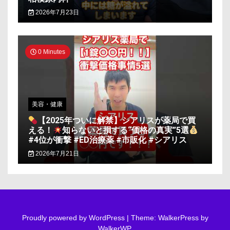
2026年7月23日
0 Minutes
美容・健康
【2025年ついに解禁】シアリスが薬局で買
える！
知らないと損する“価格の真実”5選
#4位が衝撃 #ED治療薬 #市販化 #シアリス
2026年7月21日
Proudly powered by WordPress
|
Theme: WalkerPress by
WalkerWP
.