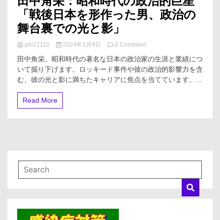
田中角栄：昭和時代の政治的巨星
「戦後日本を形作った男、政治の
舞台裏での光と影」
on
phi72110
2024年1月9日
0 Comment
田
田中角栄、昭和時代の著名な日本の政治家の生涯と業績につ
中
いて掘り下げます。ロッキード事件や彼の政治的影響力を含
角
む、彼の光と影に満ちたキャリアに焦点を当てています。...
栄：
昭
和
Read More
時
代
の
政
治
的
巨
星
「戦
後
日
本
を