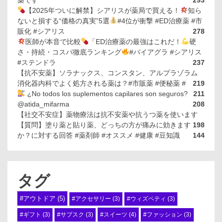
薬です
293
【2025年ついに解禁】シアリスが薬局で買える！
知ら
ないと損する“価格の真実”5選
#4位が衝撃 #ED治療薬 #市
販化 #シアリス
278
医師が本音で比較
「ED治療薬の最強はこれだ！
硬
さ・持続・コスパ徹底ランキング
#バイアグラ #シアリス
#ステンドラ
237
【抗不安薬】ソラナックス、コンスタン、アルプラゾラム
消化器内科でよく処方される薬は？#市販薬 #便秘薬 #
219
¿No todos los suplementos capilares son seguros?
211
@atida_mifarma
208
【社交不安症】薬物療法は抗不安薬や抗うつ薬を使います
【質問】塗り薬と貼り薬、どっちの方が痛みに効きます
198
か？に対する回答 #薬剤師 #オススメ #健康 #豆知識
144
タグ
#アウトドア
(5)
#アクセサリー
(3)
#ウィズペティ
(3)
#スイーツ
(4)
#ギフト
(3)
#サブスク
(3)
#ファッション
(3)