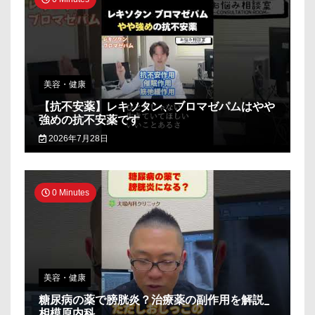
美容・健康
【抗不安薬】レキソタン、ブロマゼパムはやや
強めの抗不安薬です
2026年7月28日
0 Minutes
美容・健康
糖尿病の薬で膀胱炎？治療薬の副作用を解説_
相模原内科