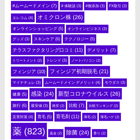
#ムームードメイン
(7)
# 体験談
(3)
#無添加
(3)
FX取引
(3)
オミクロン株
(26)
エレコム
(4)
オンラインショッピング
(5)
オンラインビジネス
(3)
スキンケア
(6)
テクノロジー
(5)
グッズ
(3)
テラスファクタリング口コミ
(11)
デメリット
(7)
トリートメント
(2)
トレンド
(3)
ノートパソコン
(2)
フィンジア初期脱毛
(21)
フィンジア
(10)
ムームードメイン デメリット
(4)
マイナチュレ
(3)
モウダス
(3)
感染
(24)
新型コロナウイルス
(26)
健康
(5)
比較
(7)
旅行
(6)
最安値
(3)
格安
(2)
比較ランキング
(2)
育毛剤
(11)
育毛
(5)
災害対策
(4)
薄毛
(2)
薄毛ハゲ
(2)
薬
(823)
除菌
(24)
返金
(2)
香り
(2)