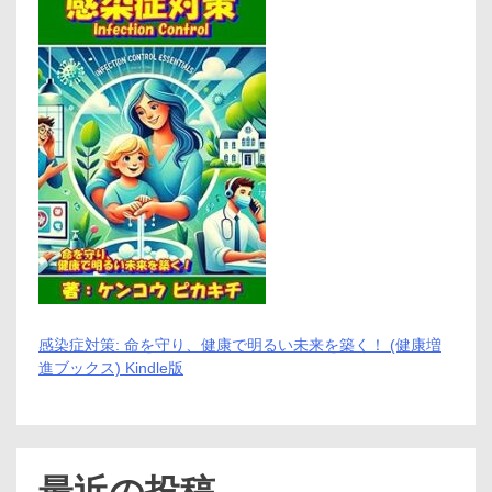
形
作
っ
た
男、
政
治
の
舞
台
裏
で
の
光
と
影」
感染症対策: 命を守り、健康で明るい未来を築く！ (健康増
進ブックス) Kindle版