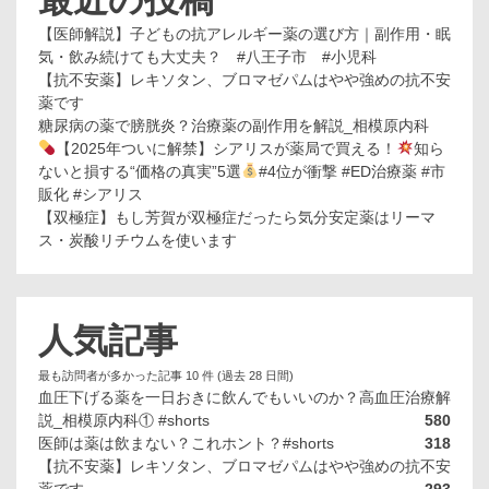
最近の投稿
【医師解説】子どもの抗アレルギー薬の選び方｜副作用・眠
気・飲み続けても大丈夫？ #八王子市 #小児科
【抗不安薬】レキソタン、ブロマゼパムはやや強めの抗不安
薬です
糖尿病の薬で膀胱炎？治療薬の副作用を解説_相模原内科
【2025年ついに解禁】シアリスが薬局で買える！
知ら
ないと損する“価格の真実”5選
#4位が衝撃 #ED治療薬 #市
販化 #シアリス
【双極症】もし芳賀が双極症だったら気分安定薬はリーマ
ス・炭酸リチウムを使います
人気記事
最も訪問者が多かった記事 10 件 (過去 28 日間)
血圧下げる薬を一日おきに飲んでもいいのか？高血圧治療解
説_相模原内科① #shorts
580
医師は薬は飲まない？これホント？#shorts
318
【抗不安薬】レキソタン、ブロマゼパムはやや強めの抗不安