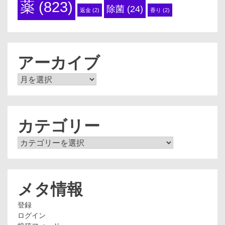
薬
(823)
除菌
(24)
返金
(2)
香り
(2)
アーカイブ
ア
ー
カ
イ
ブ
カテゴリー
カ
テ
ゴ
リ
ー
メタ情報
登録
ログイン