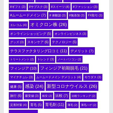
#スイーツ
(4)
#ギフト
(3)
#サブスク
(3)
#ファッション
(3)
#ムームードメイン
(7)
# 体験談
(3)
#無添加
(3)
FX取引
(3)
オミクロン株
(26)
エレコム
(4)
オンラインショッピング
(5)
オンラインビジネス
(3)
スキンケア
(6)
テクノロジー
(5)
グッズ
(3)
テラスファクタリング口コミ
(11)
デメリット
(7)
トリートメント
(2)
トレンド
(3)
ノートパソコン
(2)
フィンジア初期脱毛
(21)
フィンジア
(10)
ムームードメイン デメリット
(4)
マイナチュレ
(3)
モウダス
(3)
感染
(24)
新型コロナウイルス
(26)
健康
(5)
比較
(7)
旅行
(6)
最安値
(3)
格安
(2)
比較ランキング
(2)
育毛剤
(11)
育毛
(5)
災害対策
(4)
薄毛
(2)
薄毛ハゲ
(2)