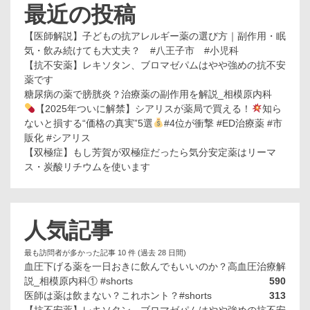
最近の投稿
【医師解説】子どもの抗アレルギー薬の選び方｜副作用・眠
気・飲み続けても大丈夫？ #八王子市 #小児科
【抗不安薬】レキソタン、ブロマゼパムはやや強めの抗不安
薬です
糖尿病の薬で膀胱炎？治療薬の副作用を解説_相模原内科
【2025年ついに解禁】シアリスが薬局で買える！
知ら
ないと損する“価格の真実”5選
#4位が衝撃 #ED治療薬 #市
販化 #シアリス
【双極症】もし芳賀が双極症だったら気分安定薬はリーマ
ス・炭酸リチウムを使います
人気記事
最も訪問者が多かった記事 10 件 (過去 28 日間)
血圧下げる薬を一日おきに飲んでもいいのか？高血圧治療解
説_相模原内科① #shorts
590
医師は薬は飲まない？これホント？#shorts
313