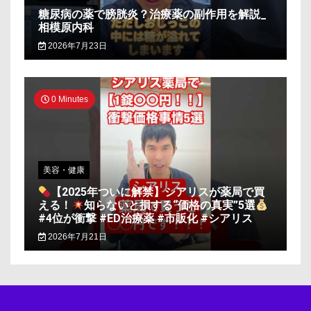
糖尿病の薬で膀胱炎？治療薬の副作用を解説_
相模原内科
2026年7月23日
0 Minutes
美容・健康
【2025年ついに解禁】シアリスが薬局で買
える！
知らないと損する“価格の真実”5選
#4位が衝撃 #ED治療薬 #市販化 #シアリス
2026年7月21日