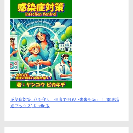
ッ
ト
と
デ
メ
リ
ッ
ト!!
【徹
底
解
説】
感染症対策: 命を守り、健康で明るい未来を築く！ (健康増
進ブックス) Kindle版