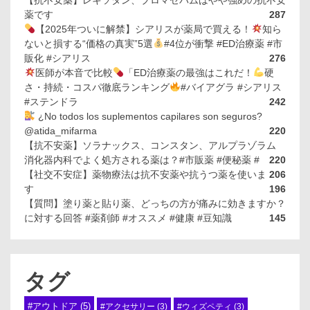
【抗不安薬】レキソタン、ブロマゼパムはやや強めの抗不安
薬です
287
【2025年ついに解禁】シアリスが薬局で買える！
知ら
ないと損する“価格の真実”5選
#4位が衝撃 #ED治療薬 #市
販化 #シアリス
276
医師が本音で比較
「ED治療薬の最強はこれだ！
硬
さ・持続・コスパ徹底ランキング
#バイアグラ #シアリス
#ステンドラ
242
¿No todos los suplementos capilares son seguros?
@atida_mifarma
220
【抗不安薬】ソラナックス、コンスタン、アルプラゾラム
消化器内科でよく処方される薬は？#市販薬 #便秘薬 #
220
【社交不安症】薬物療法は抗不安薬や抗うつ薬を使いま
206
す
196
【質問】塗り薬と貼り薬、どっちの方が痛みに効きますか？
に対する回答 #薬剤師 #オススメ #健康 #豆知識
145
タグ
#アウトドア
(5)
#アクセサリー
(3)
#ウィズペティ
(3)