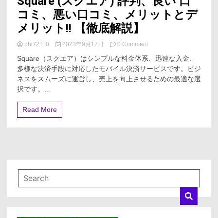
Square (スクエア) 評判、良い 口
コミ、悪い口コミ、メリットとデ
メリット!! 【徹底解説】
on
phi72110
2023年9月17日
0 Comment
Square
Square（スクエア）はシンプルな料金体系、迅速な入金、
(ス
多様な決済手段に対応したモバイル決済サービスです。ビジ
ク
ネスをスムーズに運営し、売上を向上させるための最適な選
エ
ア)
択です。...
評
判、
Read More
良
い
口
コ
ミ、
悪
い
口
コ
ミ、
メ
リ