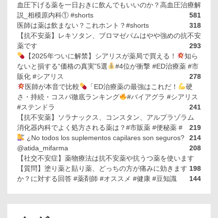
血圧下げる薬を一日おきに飲んでもいいのか？高血圧治療解
説_相模原内科① #shorts
581
医師は薬は飲まない？これホント？#shorts
318
【抗不安薬】レキソタン、ブロマゼパムはやや強めの抗不安
薬です
293
【2025年ついに解禁】シアリスが薬局で買える！
知ら
ないと損する“価格の真実”5選
#4位が衝撃 #ED治療薬 #市
販化 #シアリス
278
医師が本音で比較
「ED治療薬の最強はこれだ！
硬
さ・持続・コスパ徹底ランキング
#バイアグラ #シアリス
#ステンドラ
241
【抗不安薬】ソラナックス、コンスタン、アルプラゾラム
消化器内科でよく処方される薬は？#市販薬 #便秘薬 #
219
¿No todos los suplementos capilares son seguros?
214
@atida_mifarma
208
【社交不安症】薬物療法は抗不安薬や抗うつ薬を使います
【質問】塗り薬と貼り薬、どっちの方が痛みに効きます
198
か？に対する回答 #薬剤師 #オススメ #健康 #豆知識
144