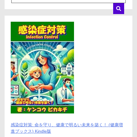
ュ
レ
で
あ
な
た
の
髪
に
自
然
な
美
し
さ
を
引
き
出
そ
う‼
感染症対策: 命を守り、健康で明るい未来を築く！ (健康増
進ブックス) Kindle版