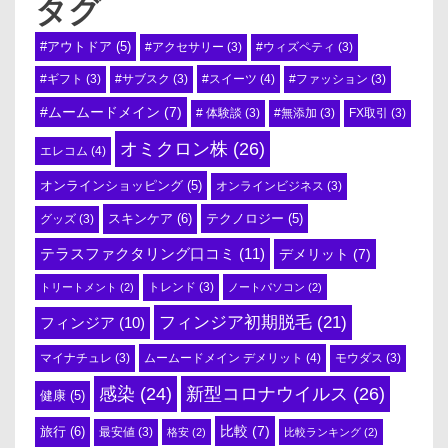
タグ
#アウトドア
(5)
#アクセサリー
(3)
#ウィズペティ
(3)
#スイーツ
(4)
#ギフト
(3)
#サブスク
(3)
#ファッション
(3)
#ムームードメイン
(7)
# 体験談
(3)
#無添加
(3)
FX取引
(3)
オミクロン株
(26)
エレコム
(4)
オンラインショッピング
(5)
オンラインビジネス
(3)
スキンケア
(6)
テクノロジー
(5)
グッズ
(3)
テラスファクタリング口コミ
(11)
デメリット
(7)
トリートメント
(2)
トレンド
(3)
ノートパソコン
(2)
フィンジア初期脱毛
(21)
フィンジア
(10)
ムームードメイン デメリット
(4)
マイナチュレ
(3)
モウダス
(3)
感染
(24)
新型コロナウイルス
(26)
健康
(5)
比較
(7)
旅行
(6)
最安値
(3)
格安
(2)
比較ランキング
(2)