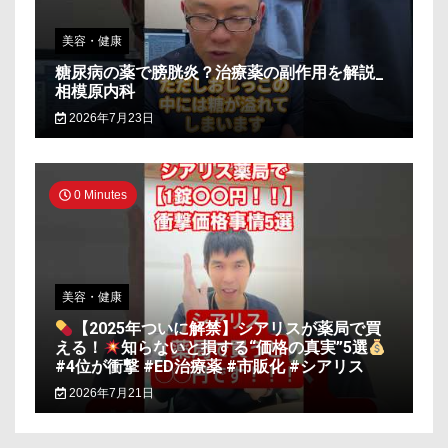
美容・健康
糖尿病の薬で膀胱炎？治療薬の副作用を解説_
相模原内科
2026年7月23日
0 Minutes
美容・健康
【2025年ついに解禁】シアリスが薬局で買
える！
知らないと損する“価格の真実”5選
#4位が衝撃 #ED治療薬 #市販化 #シアリス
2026年7月21日