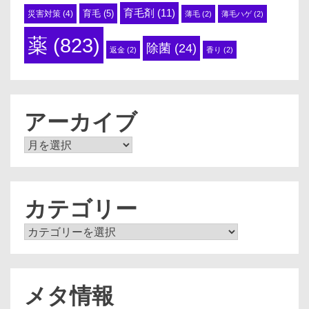
育毛剤
(11)
育毛
(5)
災害対策
(4)
薄毛
(2)
薄毛ハゲ
(2)
薬
(823)
除菌
(24)
返金
(2)
香り
(2)
アーカイブ
ア
ー
カ
イ
ブ
カテゴリー
カ
テ
ゴ
リ
ー
メタ情報