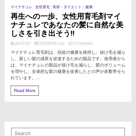
マイナチュレ
女性育毛
美容・ダイエット・健康
0 Minutes
再生への一歩、女性用育毛剤マイ
ナチュレであなたの髪に自然な美
しさを引き出そう‼
on
phi72110
2023年6月11日
0 Comment
再
マイナチュレ育毛剤は、頭皮の健康を維持し、抜け毛を減ら
生
し、新しい髪の成長を促進するための製品です。使用者から
へ
は、マイナチュレの製品が抜け毛を減らし、髪のボリューム
の
一
を増やし、全体的な髪の健康を改善したとの声が多数寄せら
歩、
れています。...
女
性
Read More
用
育
毛
剤
マ
イ
ナ
チ