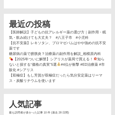
最近の投稿
【医師解説】子どもの抗アレルギー薬の選び方｜副作用・眠
気・飲み続けても大丈夫？ #八王子市 #小児科
【抗不安薬】レキソタン、ブロマゼパムはやや強めの抗不安
薬です
糖尿病の薬で膀胱炎？治療薬の副作用を解説_相模原内科
【2025年ついに解禁】シアリスが薬局で買える！
知ら
ないと損する“価格の真実”5選
#4位が衝撃 #ED治療薬 #市
販化 #シアリス
【双極症】もし芳賀が双極症だったら気分安定薬はリーマ
ス・炭酸リチウムを使います
人気記事
最も訪問者が多かった記事 10 件 (過去 28 日間)