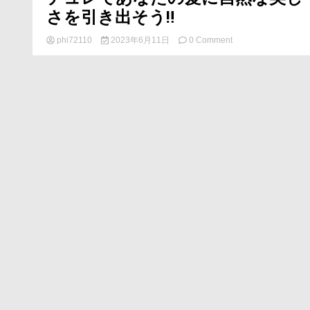
さを引き出そう‼
on
育
phi72110
2023年6月11日
0 Comment