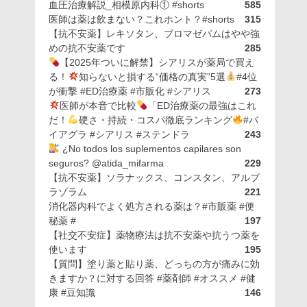
血圧治療解説_相模原内科① #shorts
585
医師は薬は飲まない？これホント？#shorts
315
【抗不安薬】レキソタン、ブロマゼパムはやや強
めの抗不安薬です
285
【2025年ついに解禁】シアリスが薬局で買え
る！
知らないと損する“価格の真実”5選
#4位
が衝撃 #ED治療薬 #市販化 #シアリス
273
医師が本音で比較
「ED治療薬の最強はこれ
だ！
硬さ・持続・コスパ徹底ランキング
#バ
イアグラ #シアリス #ステンドラ
243
¿No todos los suplementos capilares son
seguros? @atida_mifarma
229
【抗不安薬】ソラナックス、コンスタン、アルプ
ラゾラム
221
消化器内科でよく処方される薬は？#市販薬 #便
秘薬 #
197
【社交不安症】薬物療法は抗不安薬や抗うつ薬を
使います
195
【質問】塗り薬と貼り薬、どっちの方が痛みに効
きますか？に対する回答 #薬剤師 #オススメ #健
康 #豆知識
146