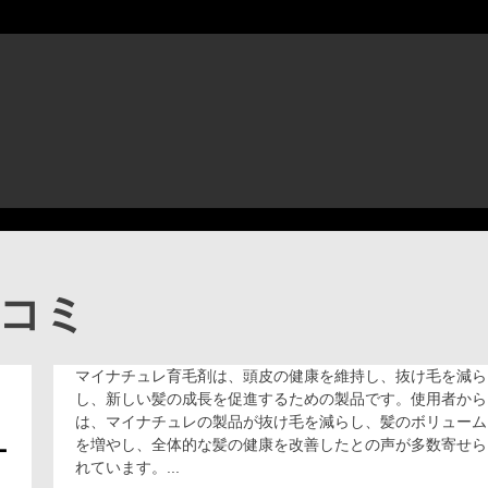
口コミ
マイナチュレ育毛剤は、頭皮の健康を維持し、抜け毛を減ら
再
生
し、新しい髪の成長を促進するための製品です。使用者から
へ
は、マイナチュレの製品が抜け毛を減らし、髪のボリューム
の
を増やし、全体的な髪の健康を改善したとの声が多数寄せら
ナ
一
れています。...
歩、