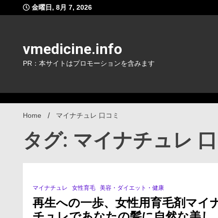
Skip
金曜日, 8月 7, 2026
to
content
vmedicine.info
PR：本サイトはプロモーションを含みます
Home
マイナチュレ 口コミ
タグ: マイナチュレ 
マイナチュレ
女性育毛
美容・ダイエット・健康
0 Minutes
再生への一歩、女性用育毛剤マイ
チュレであなたの髪に自然な美し