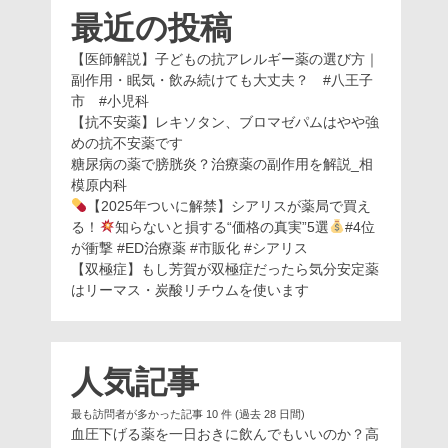
最近の投稿
【医師解説】子どもの抗アレルギー薬の選び方｜
副作用・眠気・飲み続けても大丈夫？ #八王子
市 #小児科
【抗不安薬】レキソタン、ブロマゼパムはやや強
めの抗不安薬です
糖尿病の薬で膀胱炎？治療薬の副作用を解説_相
模原内科
【2025年ついに解禁】シアリスが薬局で買え
る！
知らないと損する“価格の真実”5選
#4位
が衝撃 #ED治療薬 #市販化 #シアリス
【双極症】もし芳賀が双極症だったら気分安定薬
はリーマス・炭酸リチウムを使います
人気記事
最も訪問者が多かった記事 10 件 (過去 28 日間)
血圧下げる薬を一日おきに飲んでもいいのか？高