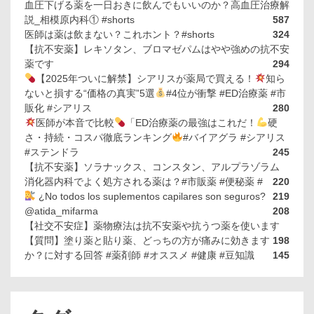
血圧下げる薬を一日おきに飲んでもいいのか？高血圧治療解
説_相模原内科① #shorts
587
医師は薬は飲まない？これホント？#shorts
324
【抗不安薬】レキソタン、ブロマゼパムはやや強めの抗不安
薬です
294
【2025年ついに解禁】シアリスが薬局で買える！
知ら
ないと損する“価格の真実”5選
#4位が衝撃 #ED治療薬 #市
販化 #シアリス
280
医師が本音で比較
「ED治療薬の最強はこれだ！
硬
さ・持続・コスパ徹底ランキング
#バイアグラ #シアリス
#ステンドラ
245
【抗不安薬】ソラナックス、コンスタン、アルプラゾラム
消化器内科でよく処方される薬は？#市販薬 #便秘薬 #
220
¿No todos los suplementos capilares son seguros?
219
@atida_mifarma
208
【社交不安症】薬物療法は抗不安薬や抗うつ薬を使います
【質問】塗り薬と貼り薬、どっちの方が痛みに効きます
198
か？に対する回答 #薬剤師 #オススメ #健康 #豆知識
145