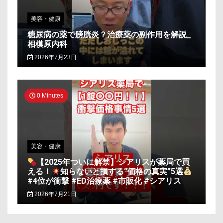
美容・健康
糖尿病の薬で膀胱炎？治療薬の副作用を解説_
相模原内科
2026年7月23日
0 Minutes
美容・健康
【2025年ついに解禁】シアリスが薬局で買
える！
知らないと損する“価格の真実”5選
#4位が衝撃 #ED治療薬 #市販化 #シアリス
2026年7月21日