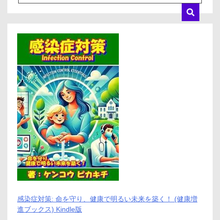
ミ、
悪
い
口
コ
ミ、
メ
リ
ッ
ト
と
デ
メ
リ
ッ
ト
は
ど
う
な
の？
【徹
感染症対策: 命を守り、健康で明るい未来を築く！ (健康増
底
進ブックス) Kindle版
解
説】