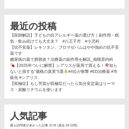
最近の投稿
【医師解説】子どもの抗アレルギー薬の選び方｜副作用・眠
気・飲み続けても大丈夫？ #八王子市 #小児科
【抗不安薬】レキソタン、ブロマゼパムはやや強めの抗不安
薬です
糖尿病の薬で膀胱炎？治療薬の副作用を解説_相模原内科
【2025年ついに解禁】シアリスが薬局で買える！
知ら
ないと損する“価格の真実”5選
#4位が衝撃 #ED治療薬 #市
販化 #シアリス
【双極症】もし芳賀が双極症だったら気分安定薬はリーマ
ス・炭酸リチウムを使います
人気記事
最も訪問者が多かった記事 10 件 (過去 28 日間)