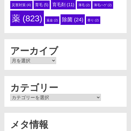
育毛剤
(11)
育毛
(5)
災害対策
(4)
薄毛
(2)
薄毛ハゲ
(2)
薬
(823)
除菌
(24)
返金
(2)
香り
(2)
アーカイブ
ア
ー
カ
イ
ブ
カテゴリー
カ
テ
ゴ
リ
ー
メタ情報