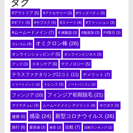
タグ
#アウトドア
(5)
#アクセサリー
(3)
#ウィズペティ
(3)
#スイーツ
(4)
#ギフト
(3)
#サブスク
(3)
#ファッション
(3)
#ムームードメイン
(7)
# 体験談
(3)
#無添加
(3)
FX取引
(3)
オミクロン株
(26)
エレコム
(4)
オンラインショッピング
(5)
オンラインビジネス
(3)
スキンケア
(6)
テクノロジー
(5)
グッズ
(3)
テラスファクタリング口コミ
(11)
デメリット
(7)
トリートメント
(2)
トレンド
(3)
ノートパソコン
(2)
フィンジア初期脱毛
(21)
フィンジア
(10)
ムームードメイン デメリット
(4)
マイナチュレ
(3)
モウダス
(3)
感染
(24)
新型コロナウイルス
(26)
健康
(5)
比較
(7)
旅行
(6)
最安値
(3)
格安
(2)
比較ランキング
(2)