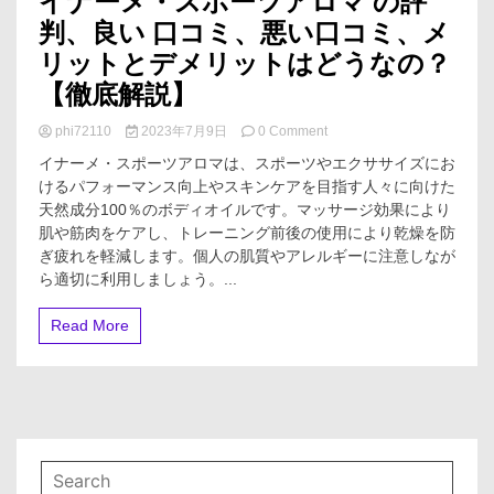
イナーメ・スポーツアロマ の評
判、良い 口コミ、悪い口コミ、メ
リットとデメリットはどうなの？
【徹底解説】
on
phi72110
2023年7月9日
0 Comment
イ
イナーメ・スポーツアロマは、スポーツやエクササイズにお
ナ
けるパフォーマンス向上やスキンケアを目指す人々に向けた
ー
天然成分100％のボディオイルです。マッサージ効果により
メ・
ス
肌や筋肉をケアし、トレーニング前後の使用により乾燥を防
ポ
ぎ疲れを軽減します。個人の肌質やアレルギーに注意しなが
ー
ら適切に利用しましょう。...
ツ
ア
Read More
ロ
マ
の
評
判、
良
い
口
コ