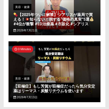
美容・健康
【2025年ついに解禁】シアリスが薬局で買
える！
知らないと損する“価格の真実”5選
#4位が衝撃 #ED治療薬 #市販化 #シアリス
2026年7月21日
0 Minutes
美容・健康
【双極症】もし芳賀が双極症だったら気分安定
薬はリーマス・炭酸リチウムを使います
2026年7月13日