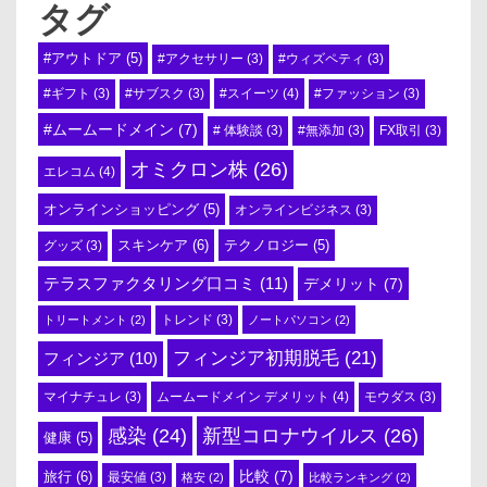
タグ
#アウトドア
(5)
#アクセサリー
(3)
#ウィズペティ
(3)
#スイーツ
(4)
#ギフト
(3)
#サブスク
(3)
#ファッション
(3)
#ムームードメイン
(7)
# 体験談
(3)
#無添加
(3)
FX取引
(3)
オミクロン株
(26)
エレコム
(4)
オンラインショッピング
(5)
オンラインビジネス
(3)
スキンケア
(6)
テクノロジー
(5)
グッズ
(3)
テラスファクタリング口コミ
(11)
デメリット
(7)
トリートメント
(2)
トレンド
(3)
ノートパソコン
(2)
フィンジア初期脱毛
(21)
フィンジア
(10)
ムームードメイン デメリット
(4)
マイナチュレ
(3)
モウダス
(3)
感染
(24)
新型コロナウイルス
(26)
健康
(5)
比較
(7)
旅行
(6)
最安値
(3)
格安
(2)
比較ランキング
(2)