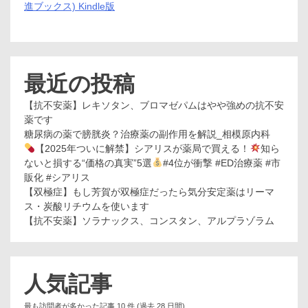
進ブックス) Kindle版
最近の投稿
【抗不安薬】レキソタン、ブロマゼパムはやや強めの抗不安
薬です
糖尿病の薬で膀胱炎？治療薬の副作用を解説_相模原内科
【2025年ついに解禁】シアリスが薬局で買える！
知ら
ないと損する“価格の真実”5選
#4位が衝撃 #ED治療薬 #市
販化 #シアリス
【双極症】もし芳賀が双極症だったら気分安定薬はリーマ
ス・炭酸リチウムを使います
【抗不安薬】ソラナックス、コンスタン、アルプラゾラム
人気記事
最も訪問者が多かった記事 10 件 (過去 28 日間)