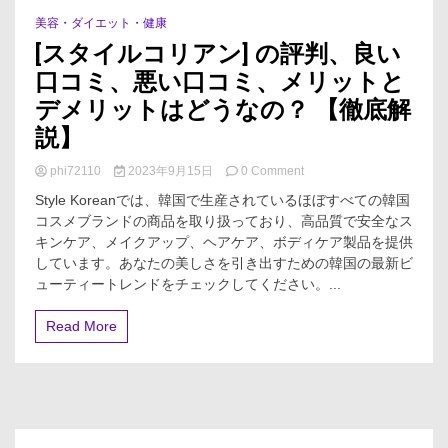
美容・ダイエット・健康
1 Minute
[スタイルコリアン] の評判、良い
口コミ、悪い口コミ、メリットと
デメリットはどうなの？ 【徹底解
説】
on
phi72110
2023年9月15日
0 Comment
[ス
Style Koreanでは、韓国で生産されているほぼすべての韓国
タ
コスメブランドの商品を取り扱っており、高品質で安全なス
イ
キンケア、メイクアップ、ヘアケア、ボディケア製品を提供
ル
コ
しています。あなたの美しさを引き出すための韓国の最新ビ
リ
ューティートレンドをチェックしてください。...
ア
ン]
Read More
の
評
判、
良
い
口
コ