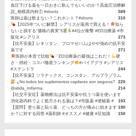
血圧下げる薬を一日おきに飲んでもいいのか？高血圧治療解
説_相模原内科① #shorts
589
医師は薬は飲まない？これホント？#shorts
310
【2025年ついに解禁】シアリスが薬局で買える！
知ら
ないと損する“価格の真実”5選
#4位が衝撃 #ED治療薬 #市
販化 #シアリス
273
【抗不安薬】レキソタン、ブロマゼパムはやや強めの抗不安
薬です
271
医師が本音で比較
「ED治療薬の最強はこれだ！
硬
さ・持続・コスパ徹底ランキング
#バイアグラ #シアリス
#ステンドラ
244
【抗不安薬】ソラナックス、コンスタン、アルプラゾラム
¿No todos los suplementos capilares son seguros?
220
@atida_mifarma
214
【社交不安症】薬物療法は抗不安薬や抗うつ薬を使います
消化器内科でよく処方される薬は？#市販薬 #便秘薬 #
193
【質問】塗り薬と貼り薬、どっちの方が痛みに効きます
190
か？に対する回答 #薬剤師 #オススメ #健康 #豆知識
150