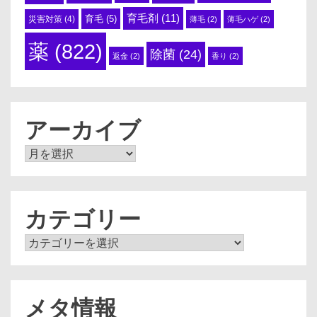
育毛剤
(11)
育毛
(5)
災害対策
(4)
薄毛
(2)
薄毛ハゲ
(2)
薬
(822)
除菌
(24)
返金
(2)
香り
(2)
アーカイブ
ア
ー
カ
イ
ブ
カテゴリー
カ
テ
ゴ
リ
ー
メタ情報