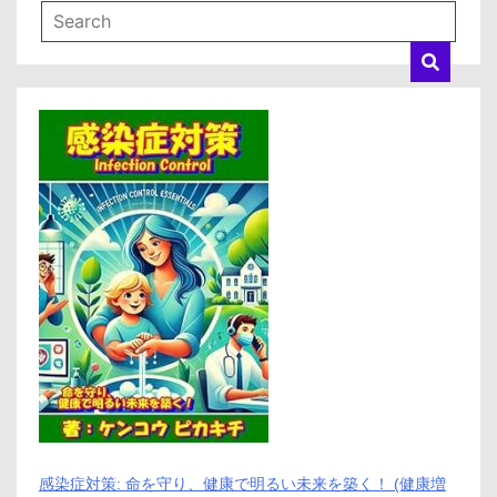
ミ、
悪
い
口
コ
ミ、
メ
リ
ッ
ト
と
デ
メ
リ
ッ
ト
は
ど
う
な
の？
【徹
底
解
感染症対策: 命を守り、健康で明るい未来を築く！ (健康増
説】