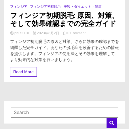
フィンジア
フィンジア初期脱毛
美容・ダイエット・健康
1 Minute
フィンジア初期脱毛: 原因、対策、
そして効果確認までの完全ガイド
on
phi72110
2023年8月2日
0 Comment
フ
フィンジア初期脱毛の原因と対策、さらに効果の確認までを
ィ
網羅した完全ガイド。あなたの脱毛症を改善するための情報
ン
を提供します。フィンジアの使用法とその効果を理解して、
ジ
ア
より効果的な対策を行いましょう。...
初
期
Read More
脱
毛:
原
因、
対
策、
そ
し
て
効
果