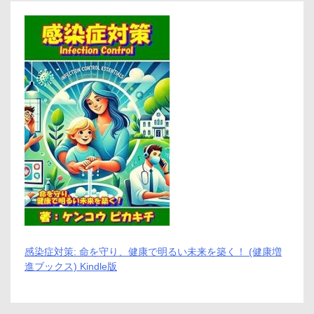
確
認
ま
で
の
完
全
ガ
イ
ド
感染症対策: 命を守り、健康で明るい未来を築く！ (健康増
進ブックス) Kindle版