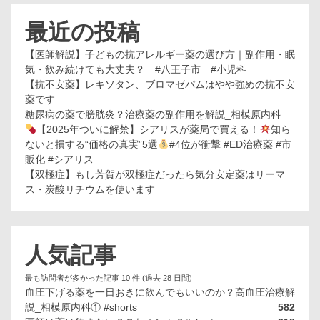
最近の投稿
【医師解説】子どもの抗アレルギー薬の選び方｜副作用・眠
気・飲み続けても大丈夫？ #八王子市 #小児科
【抗不安薬】レキソタン、ブロマゼパムはやや強めの抗不安
薬です
糖尿病の薬で膀胱炎？治療薬の副作用を解説_相模原内科
【2025年ついに解禁】シアリスが薬局で買える！
知ら
ないと損する“価格の真実”5選
#4位が衝撃 #ED治療薬 #市
販化 #シアリス
【双極症】もし芳賀が双極症だったら気分安定薬はリーマ
ス・炭酸リチウムを使います
人気記事
最も訪問者が多かった記事 10 件 (過去 28 日間)
血圧下げる薬を一日おきに飲んでもいいのか？高血圧治療解
説_相模原内科① #shorts
582