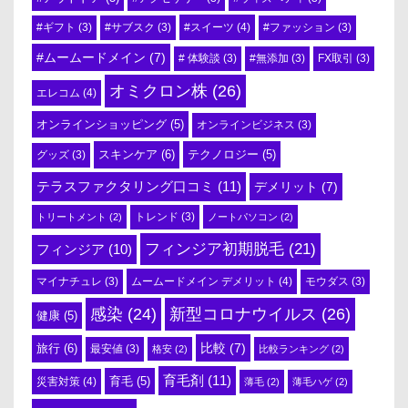
#スイーツ
(4)
#ギフト
(3)
#サブスク
(3)
#ファッション
(3)
#ムームードメイン
(7)
# 体験談
(3)
#無添加
(3)
FX取引
(3)
オミクロン株
(26)
エレコム
(4)
オンラインショッピング
(5)
オンラインビジネス
(3)
スキンケア
(6)
テクノロジー
(5)
グッズ
(3)
テラスファクタリング口コミ
(11)
デメリット
(7)
トリートメント
(2)
トレンド
(3)
ノートパソコン
(2)
フィンジア初期脱毛
(21)
フィンジア
(10)
ムームードメイン デメリット
(4)
マイナチュレ
(3)
モウダス
(3)
感染
(24)
新型コロナウイルス
(26)
健康
(5)
比較
(7)
旅行
(6)
最安値
(3)
格安
(2)
比較ランキング
(2)
育毛剤
(11)
育毛
(5)
災害対策
(4)
薄毛
(2)
薄毛ハゲ
(2)