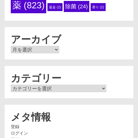
薬
(823)
除菌
(24)
返金
(2)
香り
(2)
アーカイブ
ア
ー
カ
イ
ブ
カテゴリー
カ
テ
ゴ
リ
ー
メタ情報
登録
ログイン