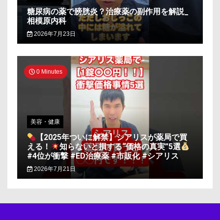
糖尿病の薬で膀胱炎？治療薬の副作用を解説_
相模原内科
2026年7月23日
0 Minutes
美容・健康
【2025年ついに解禁】シアリスが薬局で買
える！
知らないと損する“価格の真実”5選
#4位が衝撃 #ED治療薬 #市販化 #シアリス
2026年7月21日