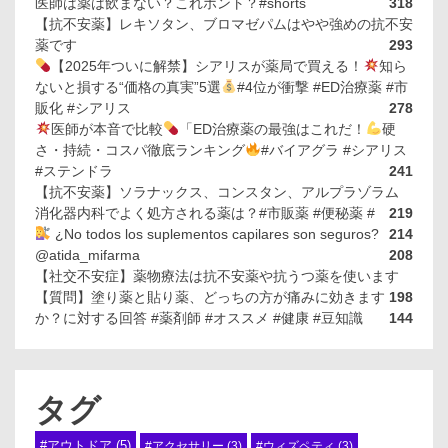
医師は薬は飲まない？これホント？#shorts
318
【抗不安薬】レキソタン、ブロマゼパムはやや強めの抗不安
薬です
293
【2025年ついに解禁】シアリスが薬局で買える！
知ら
ないと損する“価格の真実”5選
#4位が衝撃 #ED治療薬 #市
販化 #シアリス
278
医師が本音で比較
「ED治療薬の最強はこれだ！
硬
さ・持続・コスパ徹底ランキング
#バイアグラ #シアリス
#ステンドラ
241
【抗不安薬】ソラナックス、コンスタン、アルプラゾラム
消化器内科でよく処方される薬は？#市販薬 #便秘薬 #
219
¿No todos los suplementos capilares son seguros?
214
@atida_mifarma
208
【社交不安症】薬物療法は抗不安薬や抗うつ薬を使います
【質問】塗り薬と貼り薬、どっちの方が痛みに効きます
198
か？に対する回答 #薬剤師 #オススメ #健康 #豆知識
144
タグ
#アウトドア
(5)
#アクセサリー
(3)
#ウィズペティ
(3)