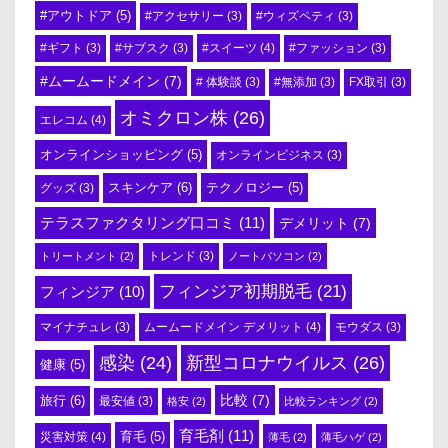
#アウトドア
(5)
#アクセサリー
(3)
#ウィズペティ
(3)
#スイーツ
(4)
#ギフト
(3)
#サブスク
(3)
#ファッション
(3)
#ムームードメイン
(7)
# 体験談
(3)
#無添加
(3)
FX取引
(3)
オミクロン株
(26)
エレコム
(4)
オンラインショッピング
(5)
オンラインビジネス
(3)
スキンケア
(6)
テクノロジー
(5)
グッズ
(3)
テラスファクタリング口コミ
(11)
デメリット
(7)
トリートメント
(2)
トレンド
(3)
ノートパソコン
(2)
フィンジア初期脱毛
(21)
フィンジア
(10)
ムームードメイン デメリット
(4)
マイナチュレ
(3)
モウダス
(3)
感染
(24)
新型コロナウイルス
(26)
健康
(5)
比較
(7)
旅行
(6)
最安値
(3)
格安
(2)
比較ランキング
(2)
育毛剤
(11)
育毛
(5)
災害対策
(4)
薄毛
(2)
薄毛ハゲ
(2)