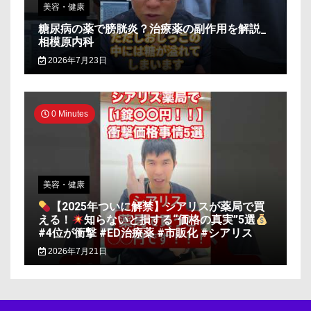
美容・健康
糖尿病の薬で膀胱炎？治療薬の副作用を解説_
相模原内科
2026年7月23日
0 Minutes
美容・健康
【2025年ついに解禁】シアリスが薬局で買
える！
知らないと損する“価格の真実”5選
#4位が衝撃 #ED治療薬 #市販化 #シアリス
2026年7月21日