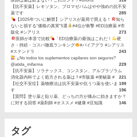
医師は薬は飲まない？これホント？#shorts
316
【抗不安薬】レキソタン、ブロマゼパムはやや強めの抗不安
薬です
285
【2025年ついに解禁】シアリスが薬局で買える！
知ら
ないと損する“価格の真実”5選
#4位が衝撃 #ED治療薬 #市
販化 #シアリス
273
医師が本音で比較
「ED治療薬の最強はこれだ！
硬
さ・持続・コスパ徹底ランキング
#バイアグラ #シアリス
#ステンドラ
243
¿No todos los suplementos capilares son seguros?
@atida_mifarma
229
【抗不安薬】ソラナックス、コンスタン、アルプラゾラム
消化器内科でよく処方される薬は？#市販薬 #便秘薬 #
221
【社交不安症】薬物療法は抗不安薬や抗うつ薬を使いま
199
す
196
【質問】塗り薬と貼り薬、どっちの方が痛みに効きますか？
に対する回答 #薬剤師 #オススメ #健康 #豆知識
146
タグ