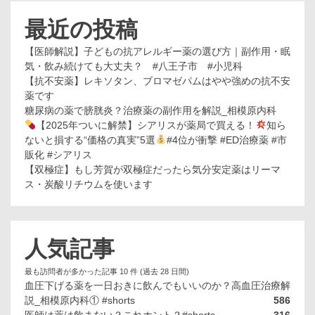
最近の投稿
【医師解説】子どもの抗アレルギー薬の選び方｜副作用・眠
気・飲み続けても大丈夫？ #八王子市 #小児科
【抗不安薬】レキソタン、ブロマゼパムはやや強めの抗不安
薬です
糖尿病の薬で膀胱炎？治療薬の副作用を解説_相模原内科
【2025年ついに解禁】シアリスが薬局で買える！
知ら
ないと損する“価格の真実”5選
#4位が衝撃 #ED治療薬 #市
販化 #シアリス
【双極症】もし芳賀が双極症だったら気分安定薬はリーマ
ス・炭酸リチウムを使います
人気記事
最も訪問者が多かった記事 10 件 (過去 28 日間)
血圧下げる薬を一日おきに飲んでもいいのか？高血圧治療解
説_相模原内科① #shorts
586