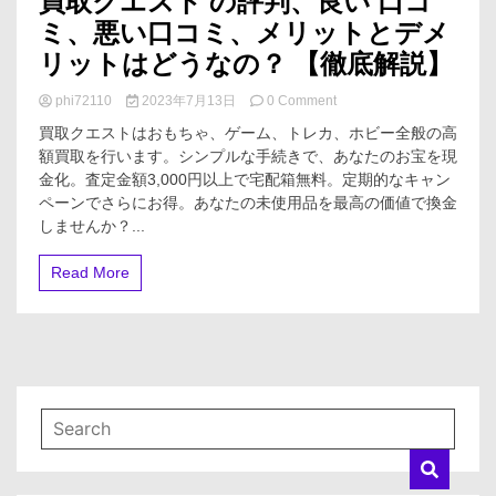
買取クエスト の評判、良い 口コ
ミ、悪い口コミ、メリットとデメ
リットはどうなの？ 【徹底解説】
on
phi72110
2023年7月13日
0 Comment
買
買取クエストはおもちゃ、ゲーム、トレカ、ホビー全般の高
取
額買取を行います。シンプルな手続きで、あなたのお宝を現
ク
金化。査定金額3,000円以上で宅配箱無料。定期的なキャン
エ
ス
ペーンでさらにお得。あなたの未使用品を最高の価値で換金
ト
しませんか？...
の
評
Read More
判、
良
い
口
コ
ミ、
悪
い
口
コ
ミ、