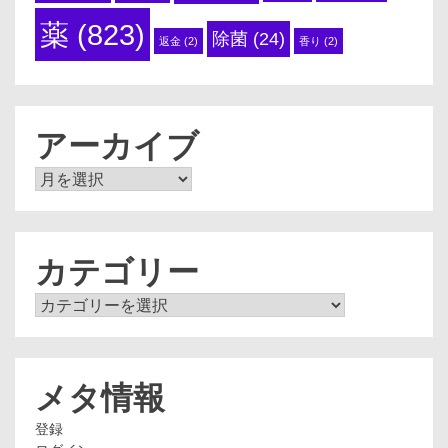
薬
(823)
除菌
(24)
返金
(2)
香り
(2)
アーカイブ
ア
ー
カ
イ
ブ
カテゴリー
カ
テ
ゴ
リ
ー
メタ情報
登録