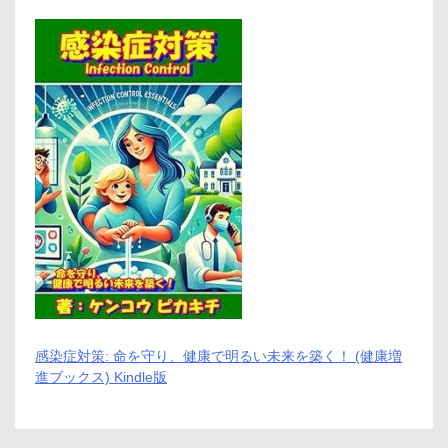
メ
リ
ッ
ト
と
デ
メ
リ
ッ
ト
は
ど
う
な
の？
【徹
底
解
説】
感染症対策: 命を守り、健康で明るい未来を築く！ (健康増
進ブックス) Kindle版