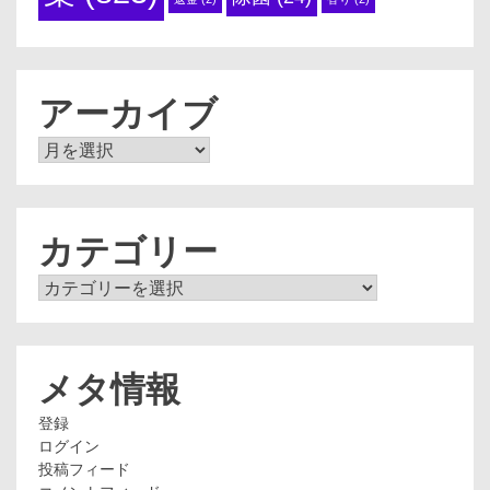
アーカイブ
ア
ー
カ
イ
ブ
カテゴリー
カ
テ
ゴ
リ
ー
メタ情報
登録
ログイン
投稿フィード