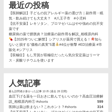
最近の投稿
【医師解説】子どもの抗アレルギー薬の選び方｜副作用・眠
気・飲み続けても大丈夫？ #八王子市 #小児科
【抗不安薬】レキソタン、ブロマゼパムはやや強めの抗不安
薬です
糖尿病の薬で膀胱炎？治療薬の副作用を解説_相模原内科
【2025年ついに解禁】シアリスが薬局で買える！
知ら
ないと損する“価格の真実”5選
#4位が衝撃 #ED治療薬 #市
販化 #シアリス
【双極症】もし芳賀が双極症だったら気分安定薬はリーマ
ス・炭酸リチウムを使います
人気記事
最も訪問者が多かった記事 10 件 (過去 28 日間)
血圧下げる薬を一日おきに飲んでもいいのか？高血圧治療解
説_相模原内科① #shorts
599
医師は薬は飲まない？これホント？#shorts
314