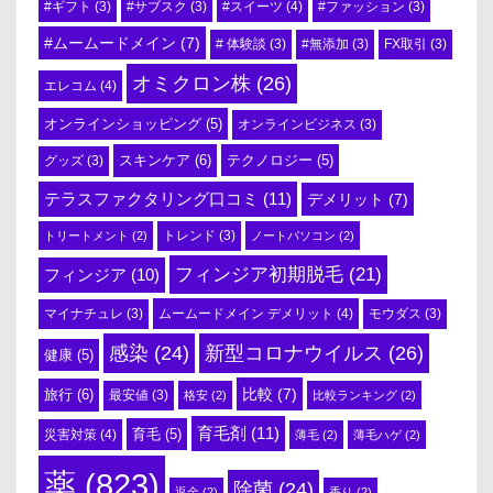
#スイーツ
(4)
#ギフト
(3)
#サブスク
(3)
#ファッション
(3)
#ムームードメイン
(7)
# 体験談
(3)
#無添加
(3)
FX取引
(3)
オミクロン株
(26)
エレコム
(4)
オンラインショッピング
(5)
オンラインビジネス
(3)
スキンケア
(6)
テクノロジー
(5)
グッズ
(3)
テラスファクタリング口コミ
(11)
デメリット
(7)
トリートメント
(2)
トレンド
(3)
ノートパソコン
(2)
フィンジア初期脱毛
(21)
フィンジア
(10)
ムームードメイン デメリット
(4)
マイナチュレ
(3)
モウダス
(3)
感染
(24)
新型コロナウイルス
(26)
健康
(5)
比較
(7)
旅行
(6)
最安値
(3)
格安
(2)
比較ランキング
(2)
育毛剤
(11)
育毛
(5)
災害対策
(4)
薄毛
(2)
薄毛ハゲ
(2)
薬
(823)
除菌
(24)
返金
(2)
香り
(2)