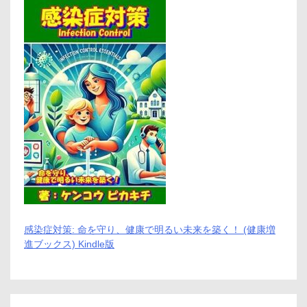
メ
リ
ッ
ト
と
デ
メ
リ
ッ
ト
は
ど
う
な
の？
【徹
底
解
説】
感染症対策: 命を守り、健康で明るい未来を築く！ (健康増
進ブックス) Kindle版