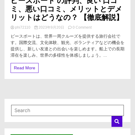
ピースボート の評判、良い 口コ
ミ、悪い口コミ、メリットとデメ
リットはどうなの？ 【徹底解説】
on
phi72110
2023年9月20日
0 Comment
ピ
ピースボートは、世界一周クルーズを提供する旅行会社で
ー
す。国際交流、文化体験、観光、ボランティアなどの機会を
ス
提供し、新しい友達との出会いを楽しめます。船上での長期
ボ
ー
滞在を楽しみ、世界の多様性を体感しましょう。...
ト
の
Read More
評
判、
良
い
口
コ
ミ、
悪
い
口
コ
ミ、