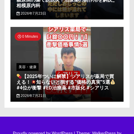
相模原内科
2026年7月23日
0 Minutes
美容・健康
【2025年ついに解禁】シアリスが薬局で買
える！
知らないと損する“価格の真実”5選
#4位が衝撃 #ED治療薬 #市販化 #シアリス
2026年7月21日
Proudly powered by WordPress
|
Theme: WalkerPress by