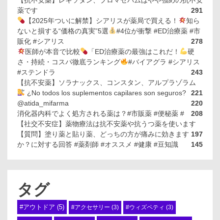
【抗不安薬】レキソタン、ブロマゼパムはやや強めの抗不安
薬です
291
【2025年ついに解禁】シアリスが薬局で買える！
知ら
ないと損する“価格の真実”5選
#4位が衝撃 #ED治療薬 #市
販化 #シアリス
278
医師が本音で比較
「ED治療薬の最強はこれだ！
硬
さ・持続・コスパ徹底ランキング
#バイアグラ #シアリス
#ステンドラ
243
【抗不安薬】ソラナックス、コンスタン、アルプラゾラム
¿No todos los suplementos capilares son seguros?
221
@atida_mifarma
220
消化器内科でよく処方される薬は？#市販薬 #便秘薬 #
208
【社交不安症】薬物療法は抗不安薬や抗うつ薬を使います
【質問】塗り薬と貼り薬、どっちの方が痛みに効きます
197
か？に対する回答 #薬剤師 #オススメ #健康 #豆知識
145
タグ
#アウトドア
(5)
#アクセサリー
(3)
#ウィズペティ
(3)