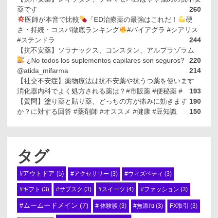
薬です
260
医師が本音で比較
「ED治療薬の最強はこれだ！
硬
さ・持続・コスパ徹底ランキング
#バイアグラ #シアリス
#ステンドラ
244
【抗不安薬】ソラナックス、コンスタン、アルプラゾラム
¿No todos los suplementos capilares son seguros?
220
@atida_mifarma
214
【社交不安症】薬物療法は抗不安薬や抗うつ薬を使います
消化器内科でよく処方される薬は？#市販薬 #便秘薬 #
193
【質問】塗り薬と貼り薬、どっちの方が痛みに効きます
190
か？に対する回答 #薬剤師 #オススメ #健康 #豆知識
150
タグ
#アウトドア
(5)
#アクセサリー
(3)
#ウィズペティ
(3)
#スイーツ
(4)
#ギフト
(3)
#サブスク
(3)
#ファッション
(3)
#ムームードメイン
(7)
# 体験談
(3)
#無添加
(3)
FX取引
(3)