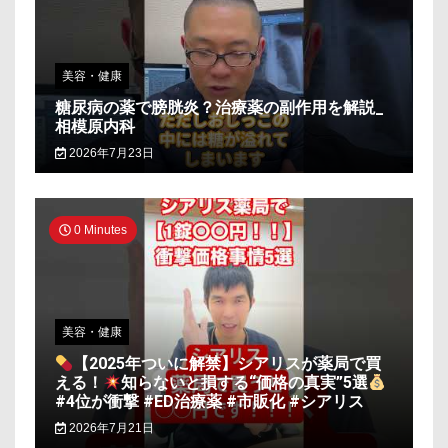
美容・健康
糖尿病の薬で膀胱炎？治療薬の副作用を解説_
相模原内科
2026年7月23日
0 Minutes
美容・健康
【2025年ついに解禁】シアリスが薬局で買
える！
知らないと損する“価格の真実”5選
#4位が衝撃 #ED治療薬 #市販化 #シアリス
2026年7月21日