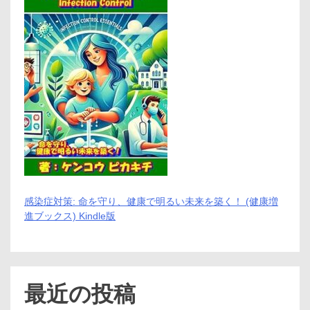
メ
リ
ッ
ト
と
デ
メ
リ
ッ
ト
は
ど
う
な
の？
【徹
感染症対策: 命を守り、健康で明るい未来を築く！ (健康増
底
進ブックス) Kindle版
解
説】
最近の投稿