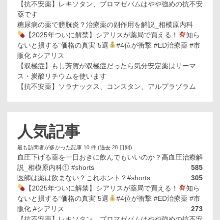
【抗不安薬】レキソタン、ブロマゼパムはやや強めの抗不安
薬です
糖尿病の薬で膀胱炎？治療薬の副作用を解説_相模原内科
【2025年ついに解禁】シアリスが薬局で買える！
知ら
ないと損する“価格の真実”5選
#4位が衝撃 #ED治療薬 #市
販化 #シアリス
【双極症】もし芳賀が双極症だったら気分安定薬はリーマ
ス・炭酸リチウムを使います
【抗不安薬】ソラナックス、コンスタン、アルプラゾラム
人気記事
最も訪問者が多かった記事 10 件 (過去 28 日間)
血圧下げる薬を一日おきに飲んでもいいのか？高血圧治療解
説_相模原内科① #shorts
585
医師は薬は飲まない？これホント？#shorts
305
【2025年ついに解禁】シアリスが薬局で買える！
知ら
ないと損する“価格の真実”5選
#4位が衝撃 #ED治療薬 #市
販化 #シアリス
273
【抗不安薬】レキソタン、ブロマゼパムはやや強めの抗不安