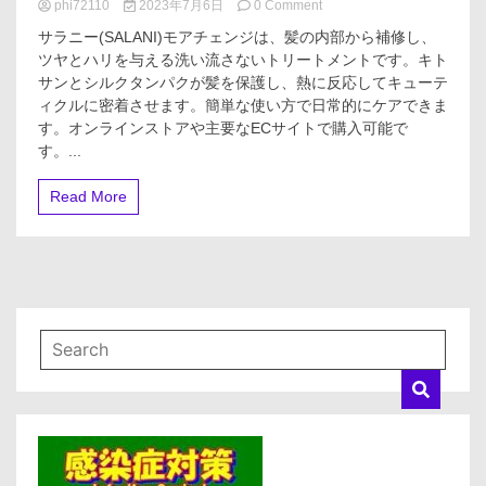
on
phi72110
2023年7月6日
0 Comment
サ
サラニー(SALANI)モアチェンジは、髪の内部から補修し、
ラ
ツヤとハリを与える洗い流さないトリートメントです。キト
ニ
サンとシルクタンパクが髪を保護し、熱に反応してキューテ
ー
(SALANI)
ィクルに密着させます。簡単な使い方で日常的にケアできま
モ
す。オンラインストアや主要なECサイトで購入可能で
ア
す。...
チ
ェ
Read More
ン
ジ
の
評
判、
良
い
口
コ
ミ、
悪
い
口
コ
ミ、