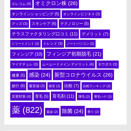
オミクロン株
(26)
エレコム
(4)
オンラインショッピング
(5)
オンラインビジネス
(3)
スキンケア
(6)
テクノロジー
(5)
グッズ
(3)
テラスファクタリング口コミ
(11)
デメリット
(7)
トリートメント
(2)
トレンド
(3)
ノートパソコン
(2)
フィンジア初期脱毛
(21)
フィンジア
(10)
ムームードメイン デメリット
(4)
マイナチュレ
(3)
モウダス
(3)
感染
(24)
新型コロナウイルス
(26)
健康
(5)
比較
(7)
旅行
(6)
最安値
(3)
格安
(2)
比較ランキング
(2)
育毛剤
(11)
育毛
(5)
災害対策
(4)
薄毛
(2)
薄毛ハゲ
(2)
薬
(822)
除菌
(24)
返金
(2)
香り
(2)