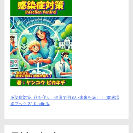
未
来
へ
の
一
歩
感染症対策: 命を守り、健康で明るい未来を築く！ (健康増
進ブックス) Kindle版