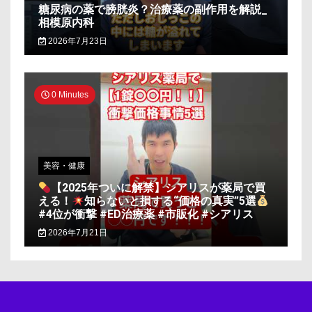
糖尿病の薬で膀胱炎？治療薬の副作用を解説_
相模原内科
2026年7月23日
0 Minutes
美容・健康
【2025年ついに解禁】シアリスが薬局で買
える！
知らないと損する“価格の真実”5選
#4位が衝撃 #ED治療薬 #市販化 #シアリス
2026年7月21日