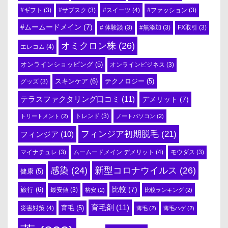
#スイーツ
(4)
#ギフト
(3)
#サブスク
(3)
#ファッション
(3)
#ムームードメイン
(7)
# 体験談
(3)
#無添加
(3)
FX取引
(3)
オミクロン株
(26)
エレコム
(4)
オンラインショッピング
(5)
オンラインビジネス
(3)
スキンケア
(6)
テクノロジー
(5)
グッズ
(3)
テラスファクタリング口コミ
(11)
デメリット
(7)
トリートメント
(2)
トレンド
(3)
ノートパソコン
(2)
フィンジア初期脱毛
(21)
フィンジア
(10)
ムームードメイン デメリット
(4)
マイナチュレ
(3)
モウダス
(3)
感染
(24)
新型コロナウイルス
(26)
健康
(5)
比較
(7)
旅行
(6)
最安値
(3)
格安
(2)
比較ランキング
(2)
育毛剤
(11)
育毛
(5)
災害対策
(4)
薄毛
(2)
薄毛ハゲ
(2)