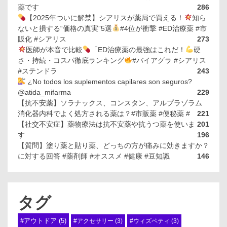
薬です
286
【2025年ついに解禁】シアリスが薬局で買える！
知ら
ないと損する“価格の真実”5選
#4位が衝撃 #ED治療薬 #市
販化 #シアリス
273
医師が本音で比較
「ED治療薬の最強はこれだ！
硬
さ・持続・コスパ徹底ランキング
#バイアグラ #シアリス
#ステンドラ
243
¿No todos los suplementos capilares son seguros?
@atida_mifarma
229
【抗不安薬】ソラナックス、コンスタン、アルプラゾラム
消化器内科でよく処方される薬は？#市販薬 #便秘薬 #
221
【社交不安症】薬物療法は抗不安薬や抗うつ薬を使いま
201
す
196
【質問】塗り薬と貼り薬、どっちの方が痛みに効きますか？
に対する回答 #薬剤師 #オススメ #健康 #豆知識
146
タグ
#アウトドア
(5)
#アクセサリー
(3)
#ウィズペティ
(3)