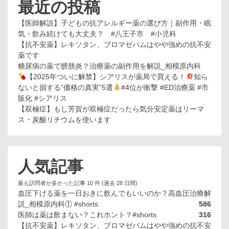
最近の投稿
【医師解説】子どもの抗アレルギー薬の選び方｜副作用・眠
気・飲み続けても大丈夫？ #八王子市 #小児科
【抗不安薬】レキソタン、ブロマゼパムはやや強めの抗不安
薬です
糖尿病の薬で膀胱炎？治療薬の副作用を解説_相模原内科
【2025年ついに解禁】シアリスが薬局で買える！
知ら
ないと損する“価格の真実”5選
#4位が衝撃 #ED治療薬 #市
販化 #シアリス
【双極症】もし芳賀が双極症だったら気分安定薬はリーマ
ス・炭酸リチウムを使います
人気記事
最も訪問者が多かった記事 10 件 (過去 28 日間)
血圧下げる薬を一日おきに飲んでもいいのか？高血圧治療解
説_相模原内科① #shorts
586
医師は薬は飲まない？これホント？#shorts
316
【抗不安薬】レキソタン、ブロマゼパムはやや強めの抗不安