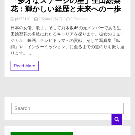
「多才なステージの星」生田絵梨
花：輝かしい経歴と未来への一歩
on
phi72110
2024年1月4日
0 Comment
「多
日本の女優、歌手、そして乃木坂46の元メンバーである生
才
田絵梨花の多岐にわたるキャリアを探ります。彼女のミュー
な
ジカル、映画、テレビドラマへの貢献、そして写真集「転
ス
テ
調」や「インターミッション」に至るまでの道のりを振り返
ー
ります。...
ジ
の
Read More
星」
生
田
絵
梨
花：
輝
か
し
い
経
歴
と