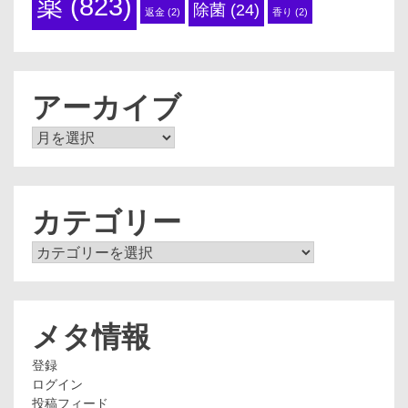
薬
(823)
除菌
(24)
返金
(2)
香り
(2)
アーカイブ
ア
ー
カ
イ
ブ
カテゴリー
カ
テ
ゴ
リ
ー
メタ情報
登録
ログイン
投稿フィード