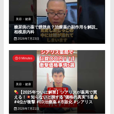
美容・健康
糖尿病の薬で膀胱炎？治療薬の副作用を解説_
相模原内科
2026年7月23日
0 Minutes
美容・健康
【2025年ついに解禁】シアリスが薬局で買
える！
知らないと損する“価格の真実”5選
#4位が衝撃 #ED治療薬 #市販化 #シアリス
2026年7月21日