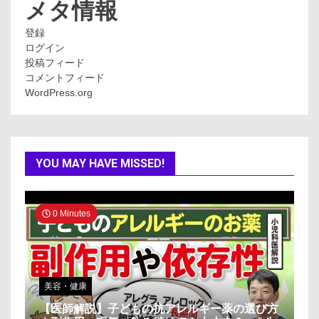
ー
メタ情報
登録
ログイン
投稿フィード
コメントフィード
WordPress.org
YOU MAY HAVE MISSED!
0 Minutes
美容・健康
【医師解説】子どもの抗アレルギー薬の選び方