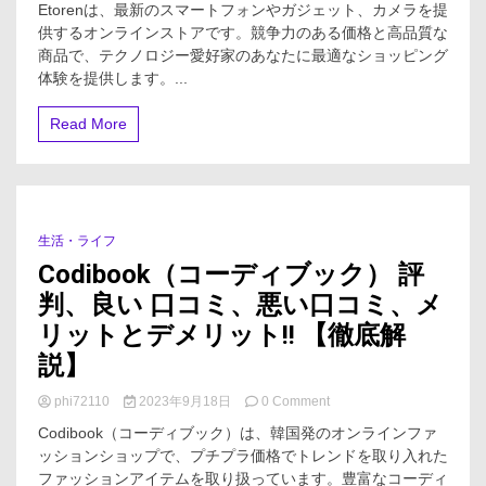
Etorenは、最新のスマートフォンやガジェット、カメラを提
で
供するオンラインストアです。競争力のある価格と高品質な
テ
商品で、テクノロジー愛好家のあなたに最適なショッピング
ク
ノ
体験を提供します。...
ロ
ジ
Read More
ー
の
未
来
を
手
生活・ライフ
1 Minute
に
Codibook（コーディブック） 評
入
れ
判、良い 口コミ、悪い口コミ、メ
よ
リットとデメリット!! 【徹底解
う-
最
説】
新
ス
on
phi72110
2023年9月18日
0 Comment
マ
Codibook（コ
ー
Codibook（コーディブック）は、韓国発のオンラインファ
ー
ト
ッションショップで、プチプラ価格でトレンドを取り入れた
デ
フ
ファッションアイテムを取り扱っています。豊富なコーディ
ィ
ォ