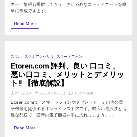
ブ
ネート情報も提供しており、おしゃれなコーディネートを簡
ン、
ッ
単に作成できます。...
ガ
ク）
ジ
評
ェ
Read More
判、
ッ
良
ト、
い
カ
口
メ
コ
ラ
ミ、
スマホ
スマホアクセサリ
スマートフォン
1 Minute
悪
Etoren.com 評判、良い 口コミ、
い
口
悪い口コミ、メリットとデメリッ
コ
ミ、
ト!! 【徹底解説】
メ
リ
on
phi72110
2023年9月13日
0 Comment
ッ
Etoren.com
Etoren.comは、スマートフォンやタブレット、その他の電
ト
評
と
子機器を提供するオンラインストアです。幅広い選択肢と迅
判、
デ
速な配送で、最新の電子機器を手に入れましょう。...
良
メ
い
リ
口
Read More
ッ
コ
ト!!