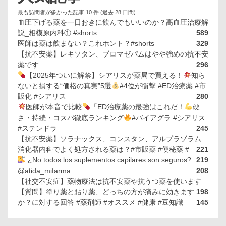
最も訪問者が多かった記事 10 件 (過去 28 日間)
血圧下げる薬を一日おきに飲んでもいいのか？高血圧治療解
説_相模原内科① #shorts
589
医師は薬は飲まない？これホント？#shorts
329
【抗不安薬】レキソタン、ブロマゼパムはやや強めの抗不安
薬です
296
【2025年ついに解禁】シアリスが薬局で買える！
知ら
ないと損する“価格の真実”5選
#4位が衝撃 #ED治療薬 #市
販化 #シアリス
280
医師が本音で比較
「ED治療薬の最強はこれだ！
硬
さ・持続・コスパ徹底ランキング
#バイアグラ #シアリス
#ステンドラ
245
【抗不安薬】ソラナックス、コンスタン、アルプラゾラム
消化器内科でよく処方される薬は？#市販薬 #便秘薬 #
221
¿No todos los suplementos capilares son seguros?
219
@atida_mifarma
208
【社交不安症】薬物療法は抗不安薬や抗うつ薬を使います
【質問】塗り薬と貼り薬、どっちの方が痛みに効きます
198
か？に対する回答 #薬剤師 #オススメ #健康 #豆知識
145