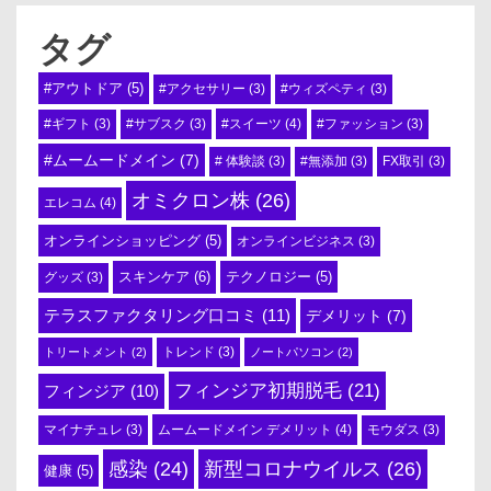
タグ
#アウトドア
(5)
#アクセサリー
(3)
#ウィズペティ
(3)
#スイーツ
(4)
#ギフト
(3)
#サブスク
(3)
#ファッション
(3)
#ムームードメイン
(7)
# 体験談
(3)
#無添加
(3)
FX取引
(3)
オミクロン株
(26)
エレコム
(4)
オンラインショッピング
(5)
オンラインビジネス
(3)
スキンケア
(6)
テクノロジー
(5)
グッズ
(3)
テラスファクタリング口コミ
(11)
デメリット
(7)
トリートメント
(2)
トレンド
(3)
ノートパソコン
(2)
フィンジア初期脱毛
(21)
フィンジア
(10)
ムームードメイン デメリット
(4)
マイナチュレ
(3)
モウダス
(3)
感染
(24)
新型コロナウイルス
(26)
健康
(5)