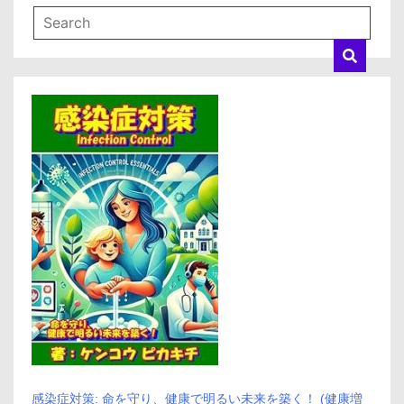
コ
ミ、
悪
い
口
コ
ミ、
メ
リ
ッ
ト
と
デ
メ
リ
ッ
ト!!
感染症対策: 命を守り、健康で明るい未来を築く！ (健康増