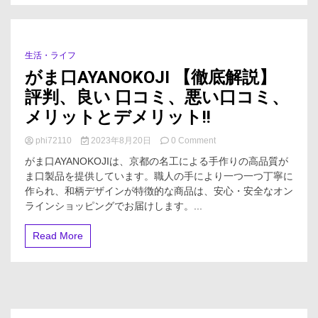
ミ、
【徹
悪
底
い
解
口
説】
コ
生活・ライフ
1 Minute
ミ、
がま口AYANOKOJI 【徹底解説】
メ
リ
評判、良い 口コミ、悪い口コミ、
ッ
メリットとデメリット!!
ト
と
on
phi72110
2023年8月20日
0 Comment
デ
が
メ
がま口AYANOKOJIは、京都の名工による手作りの高品質が
ま
リ
ま口製品を提供しています。職人の手により一つ一つ丁寧に
口
ッ
作られ、和柄デザインが特徴的な商品は、安心・安全なオン
AYANOKOJI
ト!!
【徹
【徹
ラインショッピングでお届けします。...
底
底
解
解
Read More
説】
説】
評
判、
良
い
口