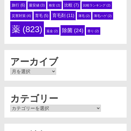
比較
(7)
旅行
(6)
最安値
(3)
格安
(2)
比較ランキング
(2)
育毛剤
(11)
育毛
(5)
災害対策
(4)
薄毛
(2)
薄毛ハゲ
(2)
薬
(823)
除菌
(24)
返金
(2)
香り
(2)
アーカイブ
ア
ー
カ
イ
ブ
カテゴリー
カ
テ
ゴ
リ