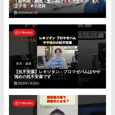
｜副作用・眠気・飲み続けても大丈夫？ #八
王子市 #小児科
2026年8月7日
0 Minutes
美容・健康
【抗不安薬】レキソタン、ブロマゼパムはやや
強めの抗不安薬です
2026年7月28日
0 Minutes