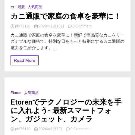
カニ通販
人気商品
3 Minutes
カニ通販で家庭の食卓を豪華に！
on
phi72110
2024年1月15日
0 Comment
カ
カニ通販で家庭の食卓を豪華に！新鮮で高品質なカニをリー
ニ
ズナブルな価格で。特別な日をもっと特別にするカニ通販の
通
魅力をご紹介します。...
販
で
家
Read More
庭
の
食
卓
を
豪
Etoren
人気商品
2 Minutes
華
Etorenでテクノロジーの未来を手
に！
に入れよう- 最新スマートフォ
ン、ガジェット、カメラ
on
phi72110
2024年1月7日
0 Comment
Etoren