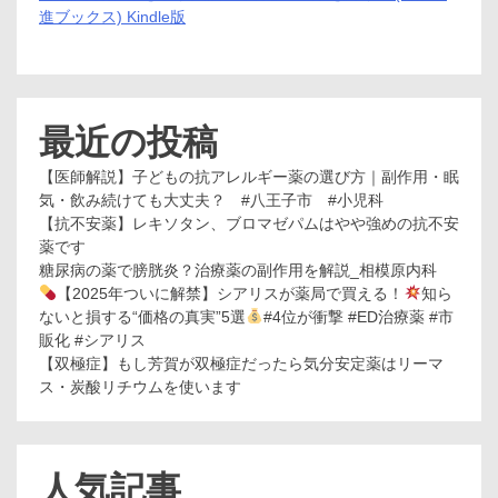
進ブックス) Kindle版
最近の投稿
【医師解説】子どもの抗アレルギー薬の選び方｜副作用・眠
気・飲み続けても大丈夫？ #八王子市 #小児科
【抗不安薬】レキソタン、ブロマゼパムはやや強めの抗不安
薬です
糖尿病の薬で膀胱炎？治療薬の副作用を解説_相模原内科
【2025年ついに解禁】シアリスが薬局で買える！
知ら
ないと損する“価格の真実”5選
#4位が衝撃 #ED治療薬 #市
販化 #シアリス
【双極症】もし芳賀が双極症だったら気分安定薬はリーマ
ス・炭酸リチウムを使います
人気記事