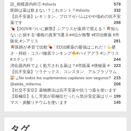
説_相模原内科① #shorts
578
医師は薬は飲まない？これホント？#shorts
332
【抗不安薬】レキソタン、ブロマゼパムはやや強めの抗不安
薬です
298
【2025年ついに解禁】シアリスが薬局で買える！
知ら
ないと損する“価格の真実”5選
#4位が衝撃 #ED治療薬 #市
販化 #シアリス
281
医師が本音で比較
「ED治療薬の最強はこれだ！
硬
さ・持続・コスパ徹底ランキング
#バイアグラ #シアリス
#ステンドラ
244
消化器内科でよく処方される薬は？#市販薬 #便秘薬 #
223
【抗不安薬】ソラナックス、コンスタン、アルプラゾラム
¿No todos los suplementos capilares son seguros?
215
@atida_mifarma
206
【社交不安症】薬物療法は抗不安薬や抗うつ薬を使います
【双極症】もし芳賀が双極症だったら気分安定薬はリー
199
マス・炭酸リチウムを使います
145
タグ