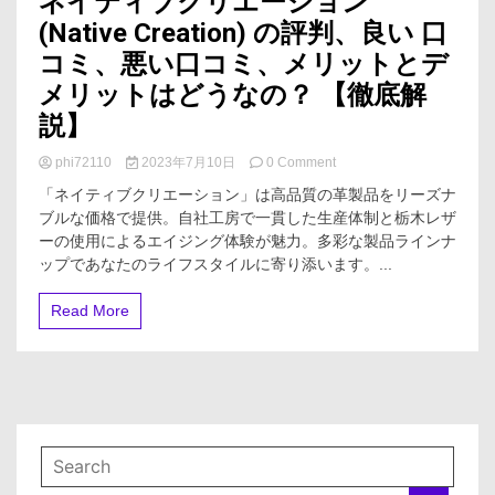
ネイティブクリエーション
(Native Creation) の評判、良い 口
コミ、悪い口コミ、メリットとデ
メリットはどうなの？ 【徹底解
説】
on
phi72110
2023年7月10日
0 Comment
ネ
「ネイティブクリエーション」は高品質の革製品をリーズナ
イ
ブルな価格で提供。自社工房で一貫した生産体制と栃木レザ
テ
ーの使用によるエイジング体験が魅力。多彩な製品ラインナ
ィ
ブ
ップであなたのライフスタイルに寄り添います。...
ク
リ
Read More
エ
ー
シ
ョ
ン
(Native
Creation)
の
評