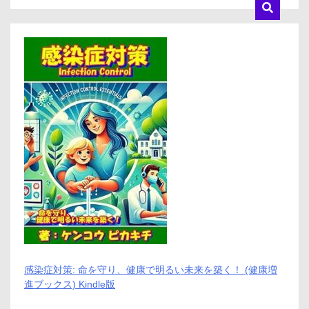
判、
良
い
口
コ
ミ、
悪
い
口
コ
ミ、
メ
リ
ッ
ト
と
デ
メ
リ
ッ
ト
は
感染症対策: 命を守り、健康で明るい未来を築く！ (健康増
ど
進ブックス) Kindle版
う
な