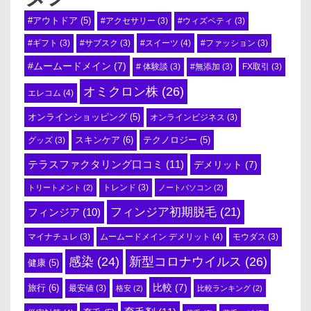
#アウトドア
(5)
#アクセサリー
(3)
#ウィズペティ
(3)
#スイーツ
(4)
#ギフト
(3)
#サブスク
(3)
#ファッション
(3)
#ムームードメイン
(7)
# 体験談
(3)
#無添加
(3)
FX取引
(3)
オミクロン株
(26)
エレコム
(4)
オンラインショッピング
(5)
オンラインビジネス
(3)
スキンケア
(6)
テクノロジー
(5)
グッズ
(3)
テラスファクタリング口コミ
(11)
デメリット
(7)
トリートメント
(2)
トレンド
(3)
ノートパソコン
(2)
フィンジア初期脱毛
(21)
フィンジア
(10)
ムームードメイン デメリット
(4)
マイナチュレ
(3)
モウダス
(3)
感染
(24)
新型コロナウイルス
(26)
健康
(5)
比較
(7)
旅行
(6)
最安値
(3)
格安
(2)
比較ランキング
(2)