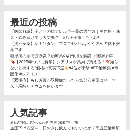
の？
【徹
底
解
最近の投稿
説】
【医師解説】子どもの抗アレルギー薬の選び方｜副作用・眠
気・飲み続けても大丈夫？ #八王子市 #小児科
【抗不安薬】レキソタン、ブロマゼパムはやや強めの抗不安
薬です
糖尿病の薬で膀胱炎？治療薬の副作用を解説_相模原内科
【2025年ついに解禁】シアリスが薬局で買える！
知ら
ないと損する“価格の真実”5選
#4位が衝撃 #ED治療薬 #市
販化 #シアリス
【双極症】もし芳賀が双極症だったら気分安定薬はリーマ
ス・炭酸リチウムを使います
人気記事
最も訪問者が多かった記事 10 件 (過去 28 日間)
血圧下げる薬を一日おきに飲んでもいいのか？高血圧治療解