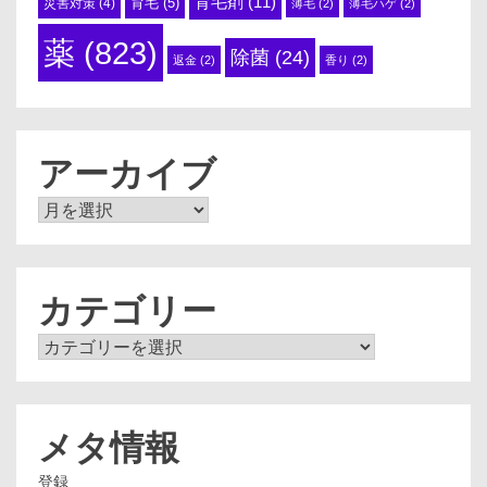
育毛剤
(11)
育毛
(5)
災害対策
(4)
薄毛
(2)
薄毛ハゲ
(2)
薬
(823)
除菌
(24)
返金
(2)
香り
(2)
アーカイブ
ア
ー
カ
イ
ブ
カテゴリー
カ
テ
ゴ
リ
ー
メタ情報
登録