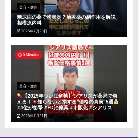
美容・健康
糖尿病の薬で膀胱炎？治療薬の副作用を解説_
相模原内科
2026年7月23日
0 Minutes
美容・健康
【2025年ついに解禁】シアリスが薬局で買
える！
知らないと損する“価格の真実”5選
#4位が衝撃 #ED治療薬 #市販化 #シアリス
2026年7月21日