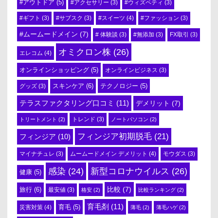
#アウトドア
(5)
#アクセサリー
(3)
#ウィズペティ
(3)
#スイーツ
(4)
#ギフト
(3)
#サブスク
(3)
#ファッション
(3)
#ムームードメイン
(7)
# 体験談
(3)
#無添加
(3)
FX取引
(3)
オミクロン株
(26)
エレコム
(4)
オンラインショッピング
(5)
オンラインビジネス
(3)
スキンケア
(6)
テクノロジー
(5)
グッズ
(3)
テラスファクタリング口コミ
(11)
デメリット
(7)
トリートメント
(2)
トレンド
(3)
ノートパソコン
(2)
フィンジア初期脱毛
(21)
フィンジア
(10)
ムームードメイン デメリット
(4)
マイナチュレ
(3)
モウダス
(3)
感染
(24)
新型コロナウイルス
(26)
健康
(5)
比較
(7)
旅行
(6)
最安値
(3)
格安
(2)
比較ランキング
(2)
育毛剤
(11)
育毛
(5)
災害対策
(4)
薄毛
(2)
薄毛ハゲ
(2)