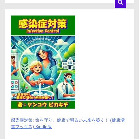
い
口
コ
ミ、
メ
リ
ッ
ト
と
デ
メ
リ
ッ
ト
【徹
底
解
説】
感染症対策: 命を守り、健康で明るい未来を築く！ (健康増
進ブックス) Kindle版