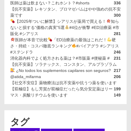
医師は薬は飲まない？これホント？#shorts
336
【抗不安薬】レキソタン、ブロマゼパムはやや強めの抗不安
薬です
300
【2025年ついに解禁】シアリスが薬局で買える！
知ら
ないと損する“価格の真実”5選
#4位が衝撃 #ED治療薬 #市
販化 #シアリス
281
医師が本音で比較
「ED治療薬の最強はこれだ！
硬
さ・持続・コスパ徹底ランキング
#バイアグラ #シアリス
#ステンドラ
246
消化器内科でよく処方される薬は？#市販薬 #便秘薬 #
231
【抗不安薬】ソラナックス、コンスタン、アルプラゾラム
¿No todos los suplementos capilares son seguros?
217
@atida_mifarma
206
【社交不安症】薬物療法は抗不安薬や抗うつ薬を使います
【双極症】もし芳賀が双極症だったら気分安定薬はリー
199
マス・炭酸リチウムを使います
149
タグ