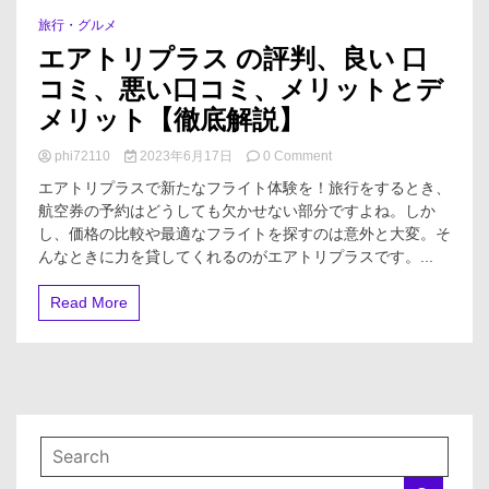
旅行・グルメ
1 Minute
エアトリプラス の評判、良い 口
コミ、悪い口コミ、メリットとデ
メリット【徹底解説】
on
phi72110
2023年6月17日
0 Comment
エ
エアトリプラスで新たなフライト体験を！旅行をするとき、
ア
航空券の予約はどうしても欠かせない部分ですよね。しか
ト
し、価格の比較や最適なフライトを探すのは意外と大変。そ
リ
プ
んなときに力を貸してくれるのがエアトリプラスです。...
ラ
ス
Read More
の
評
判、
良
い
口
コ
ミ、
悪