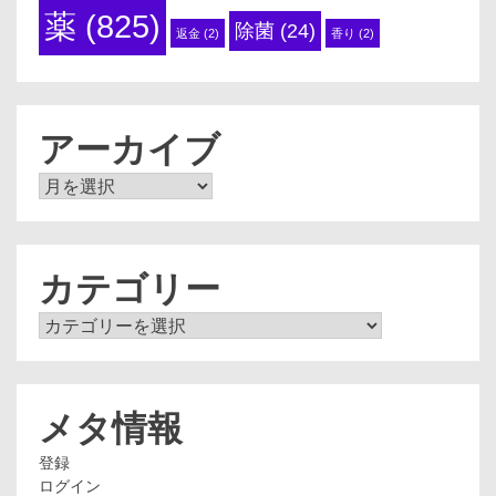
薬
(825)
除菌
(24)
返金
(2)
香り
(2)
アーカイブ
ア
ー
カ
イ
ブ
カテゴリー
カ
テ
ゴ
リ
ー
メタ情報
登録
ログイン