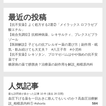
最近の投稿
【抗不安薬】よく処方する2選②「メイラックス ロフラゼプ
酸エチル」
【統合失調症】抗精神病薬、レキサルティ、ブレクスピプラ
ゾール
【医師解説】子どもの抗アレルギー薬の選び方｜副作用・眠
気・飲み続けても大丈夫？ #八王子市 #小児科
【抗不安薬】レキソタン、ブロマゼパムはやや強めの抗不安
薬です
糖尿病の薬で膀胱炎？治療薬の副作用を解説_相模原内科
人気記事
最も訪問者が多かった記事 10 件 (過去 28 日間)
血圧下げる薬を一日おきに飲んでもいいのか？高血圧治療解
説_相模原内科① #shorts
584