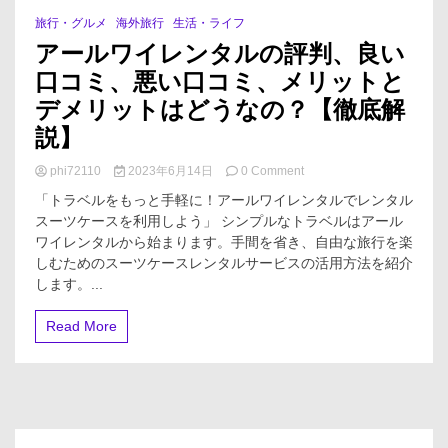
旅行・グルメ
海外旅行
生活・ライフ
1 Minute
アールワイレンタルの評判、良い
口コミ、悪い口コミ、メリットと
デメリットはどうなの？【徹底解
説】
on
phi72110
2023年6月14日
0 Comment
ア
「トラベルをもっと手軽に！アールワイレンタルでレンタル
ー
スーツケースを利用しよう」 シンプルなトラベルはアール
ル
ワイレンタルから始まります。手間を省き、自由な旅行を楽
ワ
イ
しむためのスーツケースレンタルサービスの活用方法を紹介
レ
します。...
ン
タ
Read More
ル
の
評
判、
良
い
口