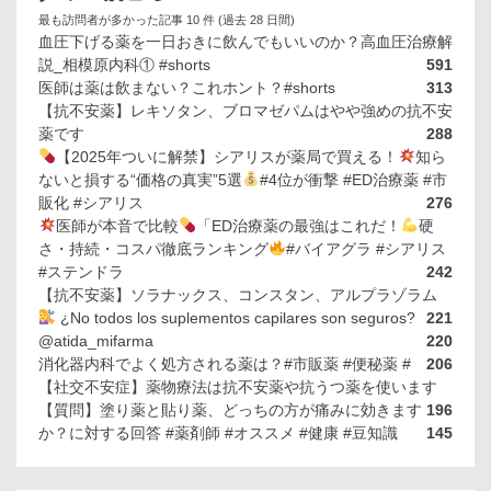
最も訪問者が多かった記事 10 件 (過去 28 日間)
血圧下げる薬を一日おきに飲んでもいいのか？高血圧治療解
説_相模原内科① #shorts
591
医師は薬は飲まない？これホント？#shorts
313
【抗不安薬】レキソタン、ブロマゼパムはやや強めの抗不安
薬です
288
【2025年ついに解禁】シアリスが薬局で買える！
知ら
ないと損する“価格の真実”5選
#4位が衝撃 #ED治療薬 #市
販化 #シアリス
276
医師が本音で比較
「ED治療薬の最強はこれだ！
硬
さ・持続・コスパ徹底ランキング
#バイアグラ #シアリス
#ステンドラ
242
【抗不安薬】ソラナックス、コンスタン、アルプラゾラム
¿No todos los suplementos capilares son seguros?
221
@atida_mifarma
220
消化器内科でよく処方される薬は？#市販薬 #便秘薬 #
206
【社交不安症】薬物療法は抗不安薬や抗うつ薬を使います
【質問】塗り薬と貼り薬、どっちの方が痛みに効きます
196
か？に対する回答 #薬剤師 #オススメ #健康 #豆知識
145