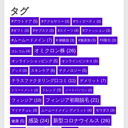
タグ
#アウトドア
(5)
#アクセサリー
(3)
#ウィズペティ
(3)
#スイーツ
(4)
#ギフト
(3)
#サブスク
(3)
#ファッション
(3)
#ムームードメイン
(7)
# 体験談
(3)
#無添加
(3)
FX取引
(3)
オミクロン株
(26)
エレコム
(4)
オンラインショッピング
(5)
オンラインビジネス
(3)
スキンケア
(6)
テクノロジー
(5)
グッズ
(3)
テラスファクタリング口コミ
(11)
デメリット
(7)
トリートメント
(2)
トレンド
(3)
ノートパソコン
(2)
フィンジア初期脱毛
(21)
フィンジア
(10)
ムームードメイン デメリット
(4)
マイナチュレ
(3)
モウダス
(3)
感染
(24)
新型コロナウイルス
(26)
健康
(5)