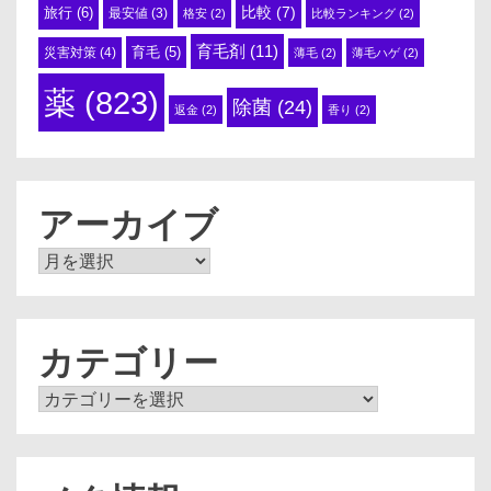
比較
(7)
旅行
(6)
最安値
(3)
格安
(2)
比較ランキング
(2)
育毛剤
(11)
育毛
(5)
災害対策
(4)
薄毛
(2)
薄毛ハゲ
(2)
薬
(823)
除菌
(24)
返金
(2)
香り
(2)
アーカイブ
ア
ー
カ
イ
ブ
カテゴリー
カ
テ
ゴ
リ
ー