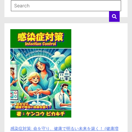
コ
ミ、
悪
い
口
コ
ミ、
メ
リ
ッ
ト
と
デ
メ
リ
ッ
ト
は
ど
う
な
の？
【徹
底
感染症対策: 命を守り、健康で明るい未来を築く！ (健康増
解