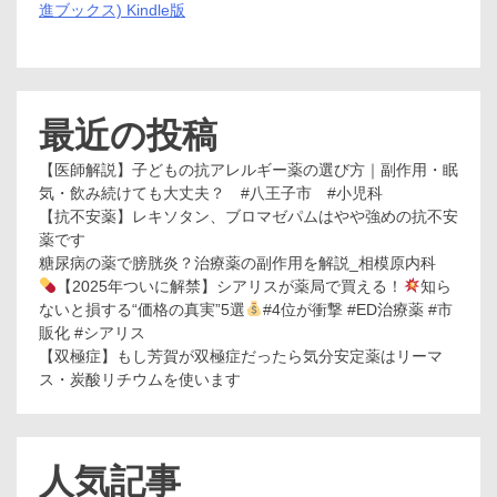
進ブックス) Kindle版
説】
最近の投稿
【医師解説】子どもの抗アレルギー薬の選び方｜副作用・眠
気・飲み続けても大丈夫？ #八王子市 #小児科
【抗不安薬】レキソタン、ブロマゼパムはやや強めの抗不安
薬です
糖尿病の薬で膀胱炎？治療薬の副作用を解説_相模原内科
【2025年ついに解禁】シアリスが薬局で買える！
知ら
ないと損する“価格の真実”5選
#4位が衝撃 #ED治療薬 #市
販化 #シアリス
【双極症】もし芳賀が双極症だったら気分安定薬はリーマ
ス・炭酸リチウムを使います
人気記事