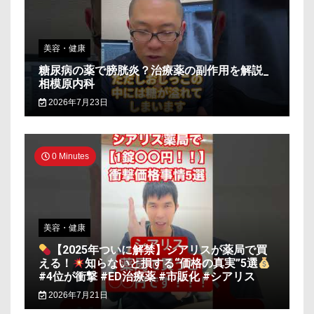
美容・健康
糖尿病の薬で膀胱炎？治療薬の副作用を解説_
相模原内科
2026年7月23日
0 Minutes
美容・健康
【2025年ついに解禁】シアリスが薬局で買
える！
知らないと損する“価格の真実”5選
#4位が衝撃 #ED治療薬 #市販化 #シアリス
2026年7月21日