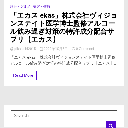
旅行・グルメ
美容・健康
2 Minutes
「エカス ekas」株式会社ヴィジョ
ンステイト医学博士監修アルコー
ル飲み過ぎ対策の特許成分配合サ
プリ【エカス】
on
pikakichi2015
2023年10月5日
0 Comment
「エ
「エカス ekas」株式会社ヴィジョンステイト医学博士監修
カ
アルコール飲み過ぎ対策の特許成分配合サプリ【エカス】...
ス
ekas」
株
Read More
式
会
社
ヴ
ィ
ジ
ョ
ン
ス
テ