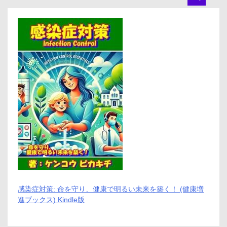
イ
ト
医
学
博
士
監
修
ア
ル
コ
ー
ル
飲
み
過
ぎ
対
策
の
特
感染症対策: 命を守り、健康で明るい未来を築く！ (健康増
許
進ブックス) Kindle版
成
分
配