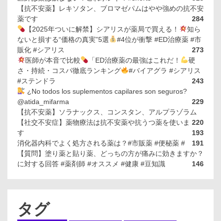
【抗不安薬】レキソタン、ブロマゼパムはやや強めの抗不安
薬です
284
【2025年ついに解禁】シアリスが薬局で買える！
知ら
ないと損する“価格の真実”5選
#4位が衝撃 #ED治療薬 #市
販化 #シアリス
273
医師が本音で比較
「ED治療薬の最強はこれだ！
硬
さ・持続・コスパ徹底ランキング
#バイアグラ #シアリス
#ステンドラ
243
¿No todos los suplementos capilares son seguros?
@atida_mifarma
229
【抗不安薬】ソラナックス、コンスタン、アルプラゾラム
【社交不安症】薬物療法は抗不安薬や抗うつ薬を使いま
220
す
193
消化器内科でよく処方される薬は？#市販薬 #便秘薬 #
191
【質問】塗り薬と貼り薬、どっちの方が痛みに効きますか？
に対する回答 #薬剤師 #オススメ #健康 #豆知識
146
タグ