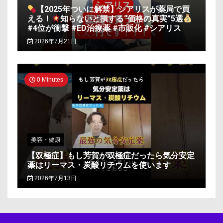
【2025年ついに解禁】シアリスが薬局で買
える！
知らないと損する“価格の真実”5選
#4位が衝撃 #ED治療薬 #市販化 #シアリス
2026年7月21日
0 Minutes
美容・健康
【双極症】もし芳賀が双極症だったら気分安定
薬はリーマス・炭酸リチウムを使います
2026年7月13日