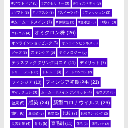
#アウトドア
(5)
#アクセサリー
(3)
#ウィズペティ
(3)
#スイーツ
(4)
#ギフト
(3)
#サブスク
(3)
#ファッション
(3)
#ムームードメイン
(7)
# 体験談
(3)
#無添加
(3)
FX取引
(3)
オミクロン株
(26)
エレコム
(4)
オンラインショッピング
(5)
オンラインビジネス
(3)
スキンケア
(6)
テクノロジー
(5)
グッズ
(3)
テラスファクタリング口コミ
(11)
デメリット
(7)
トリートメント
(2)
トレンド
(3)
ノートパソコン
(2)
フィンジア初期脱毛
(21)
フィンジア
(10)
ムームードメイン デメリット
(4)
マイナチュレ
(3)
モウダス
(3)
感染
(24)
新型コロナウイルス
(26)
健康
(5)
比較
(7)
旅行
(6)
最安値
(3)
格安
(2)
比較ランキング
(2)
育毛剤
(11)
育毛
(5)
災害対策
(4)
薄毛
(2)
薄毛ハゲ
(2)