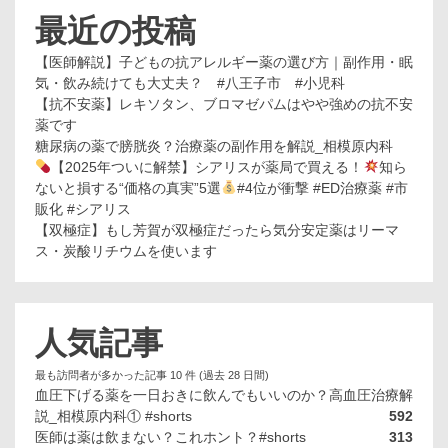
最近の投稿
【医師解説】子どもの抗アレルギー薬の選び方｜副作用・眠
気・飲み続けても大丈夫？ #八王子市 #小児科
【抗不安薬】レキソタン、ブロマゼパムはやや強めの抗不安
薬です
糖尿病の薬で膀胱炎？治療薬の副作用を解説_相模原内科
【2025年ついに解禁】シアリスが薬局で買える！
知ら
ないと損する“価格の真実”5選
#4位が衝撃 #ED治療薬 #市
販化 #シアリス
【双極症】もし芳賀が双極症だったら気分安定薬はリーマ
ス・炭酸リチウムを使います
人気記事
最も訪問者が多かった記事 10 件 (過去 28 日間)
血圧下げる薬を一日おきに飲んでもいいのか？高血圧治療解
説_相模原内科① #shorts
592
医師は薬は飲まない？これホント？#shorts
313