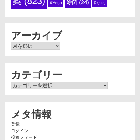
薬
(823)
除菌
(24)
返金
(2)
香り
(2)
アーカイブ
ア
ー
カ
イ
ブ
カテゴリー
カ
テ
ゴ
リ
ー
メタ情報
登録
ログイン
投稿フィード