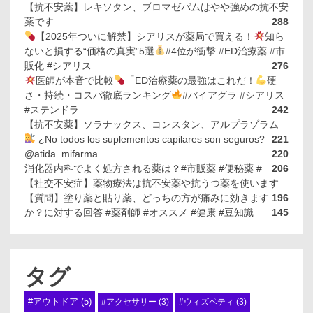
【抗不安薬】レキソタン、ブロマゼパムはやや強めの抗不安
薬です
288
【2025年ついに解禁】シアリスが薬局で買える！
知ら
ないと損する“価格の真実”5選
#4位が衝撃 #ED治療薬 #市
販化 #シアリス
276
医師が本音で比較
「ED治療薬の最強はこれだ！
硬
さ・持続・コスパ徹底ランキング
#バイアグラ #シアリス
#ステンドラ
242
【抗不安薬】ソラナックス、コンスタン、アルプラゾラム
¿No todos los suplementos capilares son seguros?
221
@atida_mifarma
220
消化器内科でよく処方される薬は？#市販薬 #便秘薬 #
206
【社交不安症】薬物療法は抗不安薬や抗うつ薬を使います
【質問】塗り薬と貼り薬、どっちの方が痛みに効きます
196
か？に対する回答 #薬剤師 #オススメ #健康 #豆知識
145
タグ
#アウトドア
(5)
#アクセサリー
(3)
#ウィズペティ
(3)