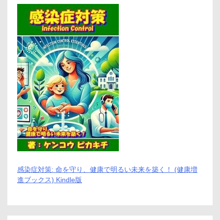
ａ
ｔ
ｉ
ｏ
ｎ
ａ
ｌ
株
式
会
社/
男
性
肌
ス
キ
ン
ケ
ア
感染症対策: 命を守り、健康で明るい未来を築く！ (健康増
進ブックス) Kindle版