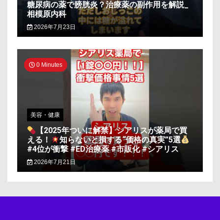
糖尿病の薬で膀胱炎？治療薬の副作用を解説_
相模原内科
2026年7月23日
0 Minutes
美容・健康
【2025年ついに解禁】シアリスが薬局で買
える！
知らないと損する“価格の真実”5選
#4位が衝撃 #ED治療薬 #市販化 #シアリス
2026年7月21日