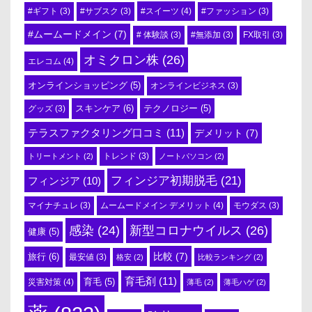
#スイーツ
(4)
#ギフト
(3)
#サブスク
(3)
#ファッション
(3)
#ムームードメイン
(7)
# 体験談
(3)
#無添加
(3)
FX取引
(3)
オミクロン株
(26)
エレコム
(4)
オンラインショッピング
(5)
オンラインビジネス
(3)
スキンケア
(6)
テクノロジー
(5)
グッズ
(3)
テラスファクタリング口コミ
(11)
デメリット
(7)
トリートメント
(2)
トレンド
(3)
ノートパソコン
(2)
フィンジア初期脱毛
(21)
フィンジア
(10)
ムームードメイン デメリット
(4)
マイナチュレ
(3)
モウダス
(3)
感染
(24)
新型コロナウイルス
(26)
健康
(5)
比較
(7)
旅行
(6)
最安値
(3)
格安
(2)
比較ランキング
(2)
育毛剤
(11)
育毛
(5)
災害対策
(4)
薄毛
(2)
薄毛ハゲ
(2)