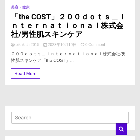
美容・健康
6 Minutes
「the COST」２００ｄｏｔｓ＿Ｉ
ｎｔｅｒｎａｔｉｏｎａｌ株式会
社/男性肌スキンケア
on
pikakichi2015
2023年10月19日
0 Comment
「the
２００ｄｏｔｓ＿Ｉｎｔｅｒｎａｔｉｏｎａｌ株式会社/男
COST」
性肌スキンケア「the COST」...
２
０
０
Read More
ｄ
ｏ
ｔ
ｓ
＿
Ｉ
ｎ
ｔ
ｅ
ｒ
ｎ