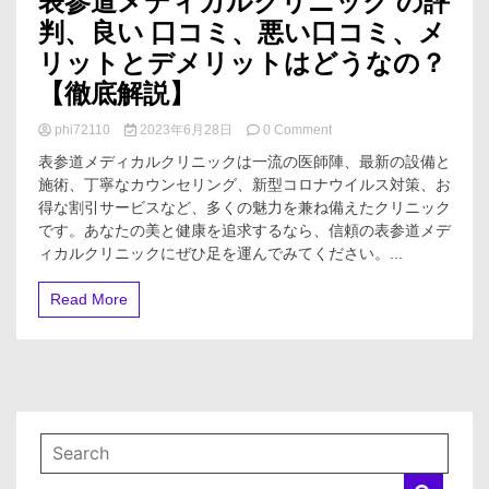
表参道メディカルクリニック の評
判、良い 口コミ、悪い口コミ、メ
リットとデメリットはどうなの？
【徹底解説】
on
phi72110
2023年6月28日
0 Comment
表
表参道メディカルクリニックは一流の医師陣、最新の設備と
参
施術、丁寧なカウンセリング、新型コロナウイルス対策、お
道
得な割引サービスなど、多くの魅力を兼ね備えたクリニック
メ
デ
です。あなたの美と健康を追求するなら、信頼の表参道メデ
ィ
ィカルクリニックにぜひ足を運んでみてください。...
カ
ル
Read More
ク
リ
ニ
ッ
ク
の
評
判、
良
い