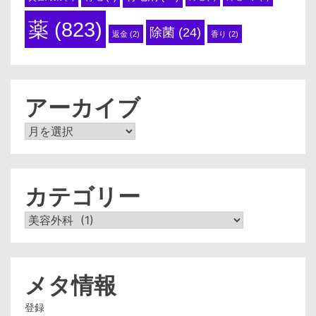
薬
(823)
除菌
(24)
返金
(2)
香り
(2)
アーカイブ
ア
ー
カ
イ
ブ
カテゴリー
カ
テ
ゴ
リ
ー
メタ情報
登録