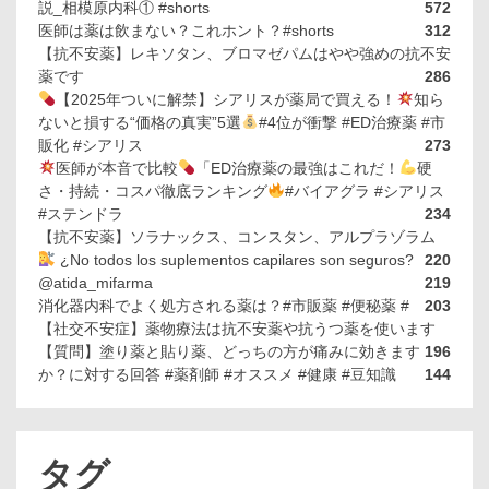
説_相模原内科① #shorts
572
医師は薬は飲まない？これホント？#shorts
312
【抗不安薬】レキソタン、ブロマゼパムはやや強めの抗不安
薬です
286
【2025年ついに解禁】シアリスが薬局で買える！
知ら
ないと損する“価格の真実”5選
#4位が衝撃 #ED治療薬 #市
販化 #シアリス
273
医師が本音で比較
「ED治療薬の最強はこれだ！
硬
さ・持続・コスパ徹底ランキング
#バイアグラ #シアリス
#ステンドラ
234
【抗不安薬】ソラナックス、コンスタン、アルプラゾラム
¿No todos los suplementos capilares son seguros?
220
@atida_mifarma
219
消化器内科でよく処方される薬は？#市販薬 #便秘薬 #
203
【社交不安症】薬物療法は抗不安薬や抗うつ薬を使います
【質問】塗り薬と貼り薬、どっちの方が痛みに効きます
196
か？に対する回答 #薬剤師 #オススメ #健康 #豆知識
144
タグ