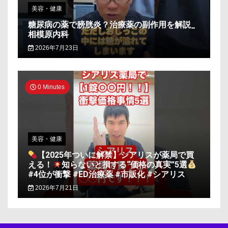
美容・健康
糖尿病の薬で膀胱炎？治療薬の副作用を解説_
相模原内科
2026年7月23日
0 Minutes
美容・健康
【2025年ついに解禁】シアリスが薬局で買
える！
知らないと損する“価格の真実”5選
#4位が衝撃 #ED治療薬 #市販化 #シアリス
2026年7月21日