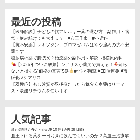
解
説】
最近の投稿
【医師解説】子どもの抗アレルギー薬の選び方｜副作用・眠
気・飲み続けても大丈夫？ #八王子市 #小児科
【抗不安薬】レキソタン、ブロマゼパムはやや強めの抗不安
薬です
糖尿病の薬で膀胱炎？治療薬の副作用を解説_相模原内科
【2025年ついに解禁】シアリスが薬局で買える！
知ら
ないと損する“価格の真実”5選
#4位が衝撃 #ED治療薬 #市
販化 #シアリス
【双極症】もし芳賀が双極症だったら気分安定薬はリーマ
ス・炭酸リチウムを使います
人気記事
最も訪問者が多かった記事 10 件 (過去 28 日間)
血圧下げる薬を一日おきに飲んでもいいのか？高血圧治療解