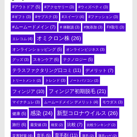
#アウトドア
(5)
#アクセサリー
(3)
#ウィズペティ
(3)
#スイーツ
(4)
#ギフト
(3)
#サブスク
(3)
#ファッション
(3)
#ムームードメイン
(7)
# 体験談
(3)
#無添加
(3)
FX取引
(3)
オミクロン株
(26)
エレコム
(4)
オンラインショッピング
(5)
オンラインビジネス
(3)
スキンケア
(6)
テクノロジー
(5)
グッズ
(3)
テラスファクタリング口コミ
(11)
デメリット
(7)
トリートメント
(2)
トレンド
(3)
ノートパソコン
(2)
フィンジア初期脱毛
(21)
フィンジア
(10)
ムームードメイン デメリット
(4)
マイナチュレ
(3)
モウダス
(3)
感染
(24)
新型コロナウイルス
(26)
健康
(5)
比較
(7)
旅行
(6)
最安値
(3)
格安
(2)
比較ランキング
(2)
育毛剤
(11)
育毛
(5)
災害対策
(4)
薄毛
(2)
薄毛ハゲ
(2)