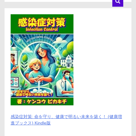
口
コ
ミ、
悪
い
口
コ
ミ、
メ
リ
ッ
ト
と
デ
メ
リ
ッ
ト
は
ど
う
感染症対策: 命を守り、健康で明るい未来を築く！ (健康増
な
進ブックス) Kindle版
の？
【徹
底