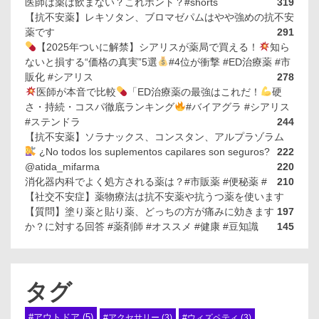
医師は薬は飲まない？これホント？#shorts
319
【抗不安薬】レキソタン、ブロマゼパムはやや強めの抗不安
薬です
291
【2025年ついに解禁】シアリスが薬局で買える！
知ら
ないと損する“価格の真実”5選
#4位が衝撃 #ED治療薬 #市
販化 #シアリス
278
医師が本音で比較
「ED治療薬の最強はこれだ！
硬
さ・持続・コスパ徹底ランキング
#バイアグラ #シアリス
#ステンドラ
244
【抗不安薬】ソラナックス、コンスタン、アルプラゾラム
¿No todos los suplementos capilares son seguros?
222
@atida_mifarma
220
消化器内科でよく処方される薬は？#市販薬 #便秘薬 #
210
【社交不安症】薬物療法は抗不安薬や抗うつ薬を使います
【質問】塗り薬と貼り薬、どっちの方が痛みに効きます
197
か？に対する回答 #薬剤師 #オススメ #健康 #豆知識
145
タグ
#アウトドア
(5)
#アクセサリー
(3)
#ウィズペティ
(3)