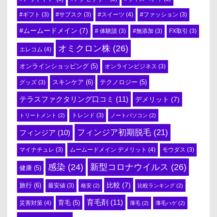
#スイーツ
(4)
#ギフト
(3)
#サブスク
(3)
#ファッション
(3)
#ムームードメイン
(7)
# 体験談
(3)
#無添加
(3)
FX取引
(3)
オミクロン株
(26)
エレコム
(4)
オンラインショッピング
(5)
オンラインビジネス
(3)
スキンケア
(6)
テクノロジー
(5)
グッズ
(3)
テラスファクタリング口コミ
(11)
デメリット
(7)
トリートメント
(2)
トレンド
(3)
ノートパソコン
(2)
フィンジア初期脱毛
(21)
フィンジア
(10)
ムームードメイン デメリット
(4)
マイナチュレ
(3)
モウダス
(3)
感染
(24)
新型コロナウイルス
(26)
健康
(5)
比較
(7)
旅行
(6)
最安値
(3)
格安
(2)
比較ランキング
(2)
育毛剤
(11)
育毛
(5)
災害対策
(4)
薄毛
(2)
薄毛ハゲ
(2)