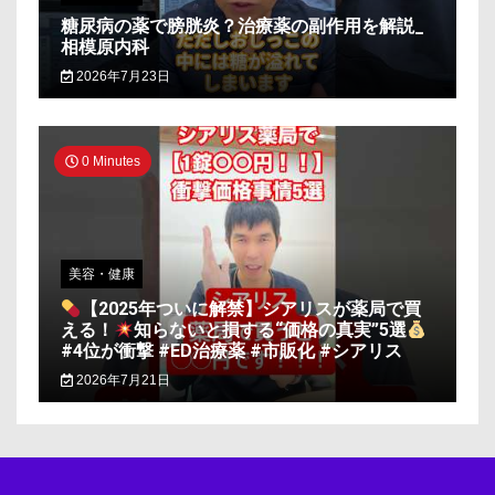
糖尿病の薬で膀胱炎？治療薬の副作用を解説_
相模原内科
2026年7月23日
0 Minutes
美容・健康
【2025年ついに解禁】シアリスが薬局で買
える！
知らないと損する“価格の真実”5選
#4位が衝撃 #ED治療薬 #市販化 #シアリス
2026年7月21日