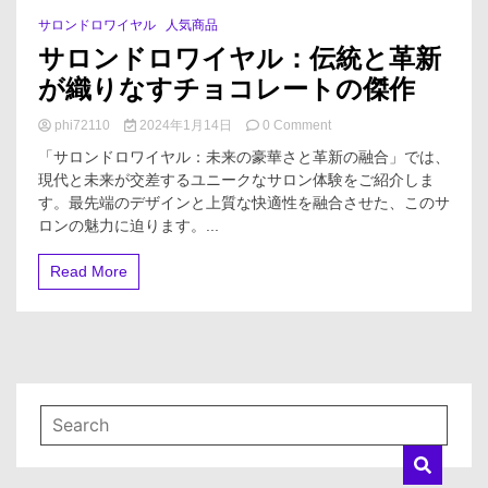
サロンドロワイヤル
人気商品
1 Minute
サロンドロワイヤル：伝統と革新
が織りなすチョコレートの傑作
on
phi72110
2024年1月14日
0 Comment
サ
「サロンドロワイヤル：未来の豪華さと革新の融合」では、
ロ
現代と未来が交差するユニークなサロン体験をご紹介しま
ン
す。最先端のデザインと上質な快適性を融合させた、このサ
ド
ロ
ロンの魅力に迫ります。...
ワ
イ
Read More
ヤ
ル：
伝
統
と
革
新
が
織
り
な