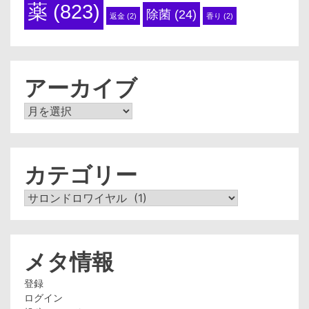
薬
(823)
除菌
(24)
返金
(2)
香り
(2)
アーカイブ
ア
ー
カ
イ
ブ
カテゴリー
カ
テ
ゴ
リ
ー
メタ情報
登録
ログイン