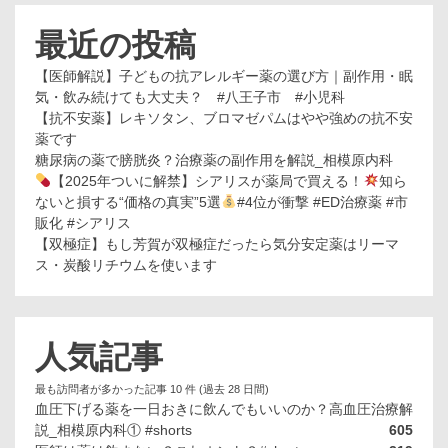
最近の投稿
【医師解説】子どもの抗アレルギー薬の選び方｜副作用・眠
気・飲み続けても大丈夫？ #八王子市 #小児科
【抗不安薬】レキソタン、ブロマゼパムはやや強めの抗不安
薬です
糖尿病の薬で膀胱炎？治療薬の副作用を解説_相模原内科
【2025年ついに解禁】シアリスが薬局で買える！
知ら
ないと損する“価格の真実”5選
#4位が衝撃 #ED治療薬 #市
販化 #シアリス
【双極症】もし芳賀が双極症だったら気分安定薬はリーマ
ス・炭酸リチウムを使います
人気記事
最も訪問者が多かった記事 10 件 (過去 28 日間)
血圧下げる薬を一日おきに飲んでもいいのか？高血圧治療解
説_相模原内科① #shorts
605