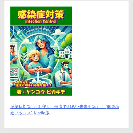
す
チ
ョ
コ
レ
ー
ト
の
傑
作
感染症対策: 命を守り、健康で明るい未来を築く！ (健康増
進ブックス) Kindle版