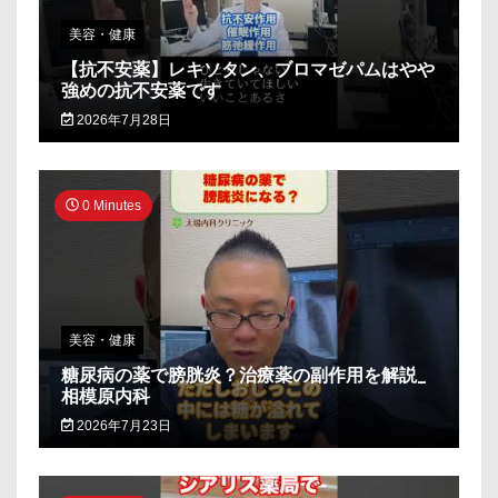
美容・健康
【抗不安薬】レキソタン、ブロマゼパムはやや
強めの抗不安薬です
2026年7月28日
0 Minutes
美容・健康
糖尿病の薬で膀胱炎？治療薬の副作用を解説_
相模原内科
2026年7月23日