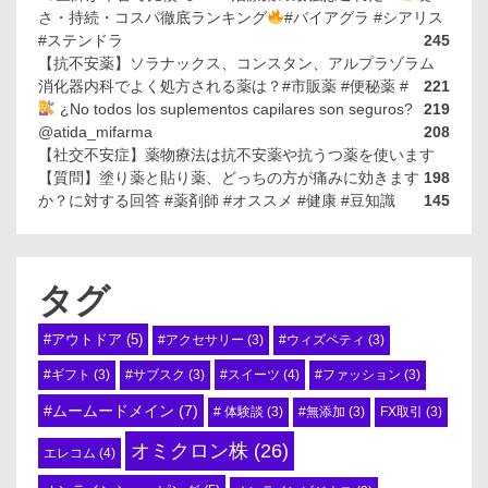
さ・持続・コスパ徹底ランキング
#バイアグラ #シアリス
#ステンドラ
245
【抗不安薬】ソラナックス、コンスタン、アルプラゾラム
消化器内科でよく処方される薬は？#市販薬 #便秘薬 #
221
¿No todos los suplementos capilares son seguros?
219
@atida_mifarma
208
【社交不安症】薬物療法は抗不安薬や抗うつ薬を使います
【質問】塗り薬と貼り薬、どっちの方が痛みに効きます
198
か？に対する回答 #薬剤師 #オススメ #健康 #豆知識
145
タグ
#アウトドア
(5)
#アクセサリー
(3)
#ウィズペティ
(3)
#スイーツ
(4)
#ギフト
(3)
#サブスク
(3)
#ファッション
(3)
#ムームードメイン
(7)
# 体験談
(3)
#無添加
(3)
FX取引
(3)
オミクロン株
(26)
エレコム
(4)