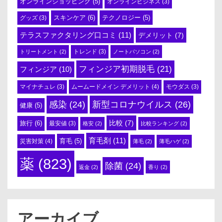
オンラインショッピング
(5)
オンラインビジネス
(3)
スキンケア
(6)
テクノロジー
(5)
グッズ
(3)
テラスファクタリング口コミ
(11)
デメリット
(7)
トリートメント
(2)
トレンド
(3)
ノートパソコン
(2)
フィンジア初期脱毛
(21)
フィンジア
(10)
ムームードメイン デメリット
(4)
マイナチュレ
(3)
モウダス
(3)
感染
(24)
新型コロナウイルス
(26)
健康
(5)
比較
(7)
旅行
(6)
最安値
(3)
格安
(2)
比較ランキング
(2)
育毛剤
(11)
育毛
(5)
災害対策
(4)
薄毛
(2)
薄毛ハゲ
(2)
薬
(823)
除菌
(24)
返金
(2)
香り
(2)
アーカイブ