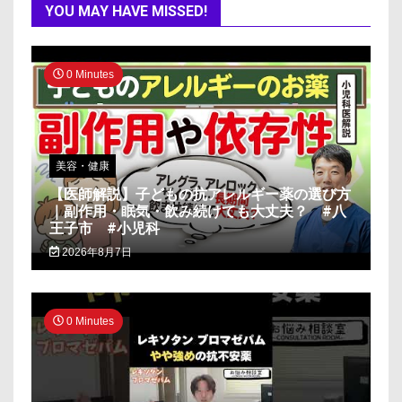
YOU MAY HAVE MISSED!
0 Minutes
美容・健康
【医師解説】子どもの抗アレルギー薬の選び方
｜副作用・眠気・飲み続けても大丈夫？ #八
王子市 #小児科
2026年8月7日
0 Minutes