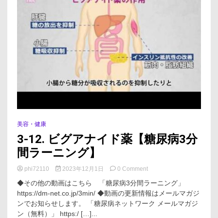
美容・健康
3-12. ビグアナイド薬【糖尿病3分
間ラーニング】
on
phi72110
2023年12月1日
0 Comment
3-
◆その他の動画はこちら 「糖尿病3分間ラーニング」
12.
https://dm-net.co.jp/3min/ ◆動画の更新情報はメールマガジ
ビ
ンでお知らせします。 「糖尿病ネットワーク メールマガジ
グ
ア
ン（無料）」 https:/ […]...