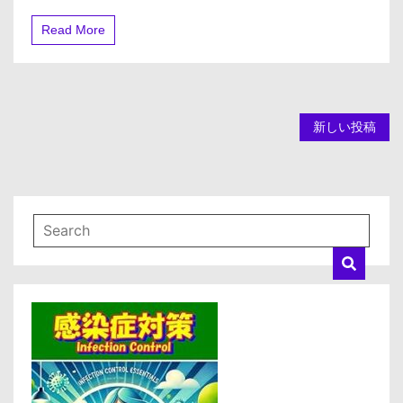
ナ
イ
Read More
ド
薬
【糖
尿
病
3
投
新しい投稿
分
間
稿
ラ
ー
ナ
ニ
ン
ビ
グ】
ゲ
ー
シ
ョ