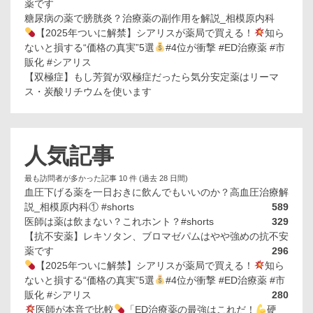
薬です
糖尿病の薬で膀胱炎？治療薬の副作用を解説_相模原内科
【2025年ついに解禁】シアリスが薬局で買える！
知ら
ないと損する“価格の真実”5選
#4位が衝撃 #ED治療薬 #市
販化 #シアリス
【双極症】もし芳賀が双極症だったら気分安定薬はリーマ
ス・炭酸リチウムを使います
人気記事
最も訪問者が多かった記事 10 件 (過去 28 日間)
血圧下げる薬を一日おきに飲んでもいいのか？高血圧治療解
説_相模原内科① #shorts
589
医師は薬は飲まない？これホント？#shorts
329
【抗不安薬】レキソタン、ブロマゼパムはやや強めの抗不安
薬です
296
【2025年ついに解禁】シアリスが薬局で買える！
知ら
ないと損する“価格の真実”5選
#4位が衝撃 #ED治療薬 #市
販化 #シアリス
280
医師が本音で比較
「ED治療薬の最強はこれだ！
硬